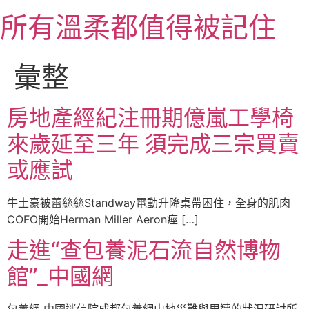
跳
所有溫柔都值得被記住
至
主
要
彙整
內
容
房地產經紀注冊期億嵐工學椅
來歲延至三年 須完成三宗買賣
或應試
牛土豪被蕾絲絲Standway電動升降桌帶困住，全身的肌肉
COFO開始Herman Miller Aeron痙 […]
走進“查包養泥石流自然博物
館”_中國網