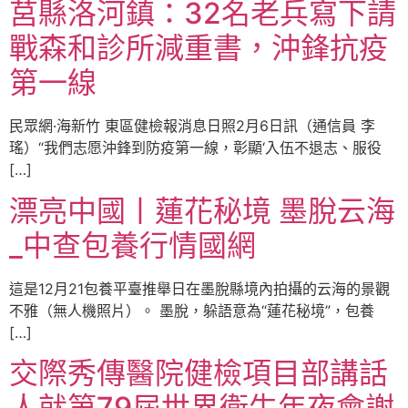
莒縣洛河鎮：32名老兵寫下請
戰森和診所減重書，沖鋒抗疫
第一線
民眾網·海新竹 東區健檢報消息日照2月6日訊（通信員 李
瑤）“我們志愿沖鋒到防疫第一線，彰顯‘入伍不退志、服役
[…]
漂亮中國丨蓮花秘境 墨脫云海
_中查包養行情國網
這是12月21包養平臺推舉日在墨脫縣境內拍攝的云海的景觀
不雅（無人機照片）。 墨脫，躲語意為“蓮花秘境”，包養
[…]
交際秀傳醫院健檢項目部講話
人就第79屆世界衛生年夜會謝