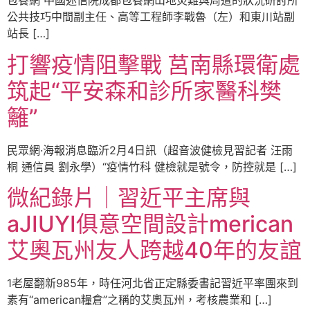
包養網 中國迷信院成都包養網山地災難與周遭的狀況研討所
公共技巧中間副主任、高等工程師李戰魯（左）和東川站副
站長 […]
打響疫情阻擊戰 莒南縣環衛處
筑起“平安森和診所家醫科樊
籬”
民眾網·海報消息臨沂2月4日訊（超音波健檢見習記者 汪雨
桐 通信員 劉永學）“疫情竹科 健檢就是號令，防控就是 […]
微紀錄片｜習近平主席與
aJIUYI俱意空間設計merican
艾奧瓦州友人跨越40年的友誼
1老屋翻新985年，時任河北省正定縣委書記習近平率團來到
素有“american糧倉”之稱的艾奧瓦州，考核農業和 […]