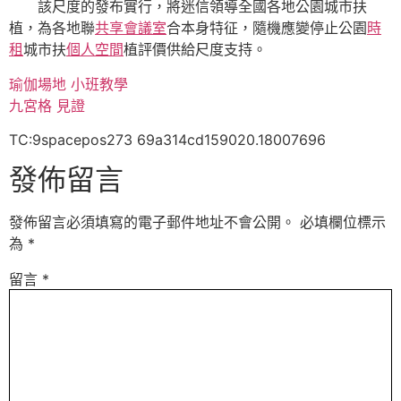
該尺度的發布實行，將迷信領導全國各地公園城市扶
植，為各地聯
共享會議室
合本身特征，隨機應變停止公園
時
租
城市扶
個人空間
植評價供給尺度支持。
瑜伽場地
小班教學
九宮格
見證
TC:9spacepos273 69a314cd159020.18007696
發佈留言
發佈留言必須填寫的電子郵件地址不會公開。
必填欄位標示
為
*
留言
*