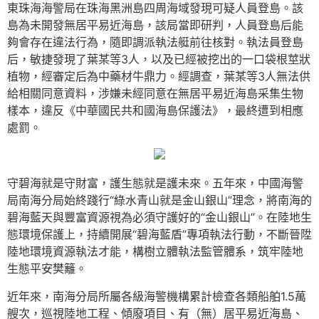
東珠海海警局在珠海黑洲島四周海域發現可疑人員登島。該
島為未開發無居平易近海島，該局當即研判，人員登島后能
夠會存在違法行為，隨即調派執法艇前往核對。執法員登島
后，敏捷發現了葉某等3人，以及已經被挖出的一口袋根莖狀
植物，經審定后為中藥材牛鼎力。經調查，葉某等3人無法供
給相關同意資料，涉嫌未經同意在無居平易近海島采集生物
樣本，違反《中華國民共和國海島保護法》，最終遭到相應
處罰。
守碧海就是守財富，護生態就是護未來。五年來，中國海警
局南海分局始終踐行“綠水青山就是金山銀山”理念，將南海的
碧海藍天與豐富資源視為必須守護好的“金山銀山”。在陸地生
態環境保護上，持續開展“碧海藍盾”專項執法行動，不斷晉陞
陸地環境資源執法才能，構樹立體執法監管體系，筑牢陸地
生態平安樊籬。
近年來，南海分局所屬各級海警機構累計檢查各類船舶1.5萬
艘次，巡視陸地工程、傾廢項目、有（無）居平易近海島、