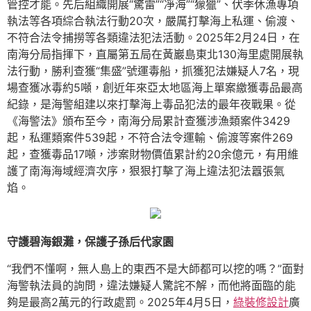
管控才能。先后組織開展“驚雷”“凈海”“獴獵”、伏季休漁專項
執法等各項綜合執法行動20次，嚴厲打擊海上私運、偷渡、
不符合法令捕撈等各類違法犯法活動。2025年2月24日，在
南海分局指揮下，直屬第五局在黃巖島東北130海里處開展執
法行動，勝利查獲“集盛”號運毒船，抓獲犯法嫌疑人7名，現
場查獲冰毒約5噸，創近年來亞太地區海上單案繳獲毒品最高
紀錄，是海警組建以來打擊海上毒品犯法的最年夜戰果。從
《海警法》頒布至今，南海分局累計查獲涉漁類案件3429
起，私運類案件539起，不符合法令運輸、偷渡等案件269
起，查獲毒品17噸，涉案財物價值累計約20余億元，有用維
護了南海海域經濟次序，狠狠打擊了海上違法犯法囂張氣
焰。
守護碧海銀灘，保護子孫后代家園
“我們不懂啊，無人島上的東西不是大師都可以挖的嗎？”面對
海警執法員的詢問，違法嫌疑人驚詫不解，而他將面臨的能
夠是最高2萬元的行政處罰。2025年4月5日，
綠裝修設計
廣