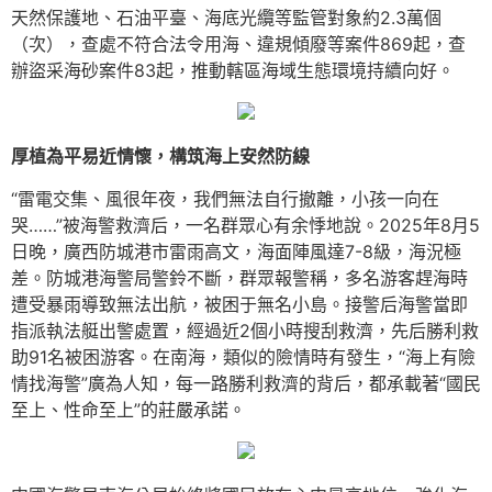
天然保護地、石油平臺、海底光纜等監管對象約2.3萬個
（次），查處不符合法令用海、違規傾廢等案件869起，查
辦盜采海砂案件83起，推動轄區海域生態環境持續向好。
厚植為平易近情懷，構筑海上安然防線
“雷電交集、風很年夜，我們無法自行撤離，小孩一向在
哭……”被海警救濟后，一名群眾心有余悸地說。2025年8月5
日晚，廣西防城港市雷雨高文，海面陣風達7-8級，海況極
差。防城港海警局警鈴不斷，群眾報警稱，多名游客趕海時
遭受暴雨導致無法出航，被困于無名小島。接警后海警當即
指派執法艇出警處置，經過近2個小時搜刮救濟，先后勝利救
助91名被困游客。在南海，類似的險情時有發生，“海上有險
情找海警”廣為人知，每一路勝利救濟的背后，都承載著“國民
至上、性命至上”的莊嚴承諾。