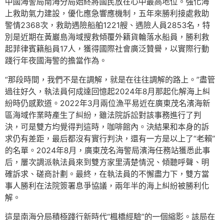
中國海警局南海分局始終將國民放在心中最高地位。強化海
上救助氣力建設，優化應急響應機制，五年來勝利接處救助
警情2368次，救助遇險船舶1221艘、遇險人員2853名，特
別是近期在黃巖島海域搜救傾覆外籍貨輪落水船員，勝利救
起菲律賓籍船員17人，獲得國際社會廣泛贊譽，以實際行動
踐行年夜國海警的擔當作為。
“那段時間，我們不是在調解，就是在往往調解的路上。”盡管
過往好久，執法員何成達回憶起2024年8月那起化解海上糾
紛時仍感歎道。2022年3月兩位漁平易近在廣東茂名濱海新
區海域作業時產生了糾紛，雖法院訴訟對該事務進行了判
決，可是雙方均覺得判這時，咖啡館內。決結果和本身的訴
求仍有差距，最后都沒有實行判決，還有一方是以上了“老賴”
的名單。2024年8月，廣東茂名海警局濱海任務站獲悉此事
后，屢次調派執法員來到雙方家里清楚情況、傾聽呼聲、明
確訴求、磋商計劃。最終，在執法員的不懈盡力下，雙方當
事人勝利在法院簽署息爭協議，兩年半的海上糾紛被勝利化
解。
這是南海分局積極踐行新時代“楓橋經驗”的一個縮影。該局在