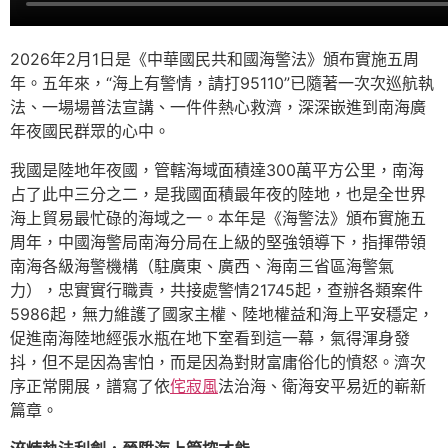
2026年2月1日是《中華國民共和國海警法》頒布實施五周
年。五年來，“海上有警情，請打95110”已隨著一次次巡航執
法、一場場普法宣講、一件件熱心救濟，深深嵌進到南海廣
年夜國民群眾的心中。
我國是陸地年夜國，管轄海域面積達300萬平方公里，南海
占了此中三分之二，是我國面積最年夜的陸地，也是全世界
海上貿易最忙碌的海域之一。本年是《海警法》頒布實施五
周年，中國海警局南海分局在上級的堅強領導下，指揮帶領
南海各級海警機構（駐廣東、廣西、海南三省區海警氣
力），忠實實行職責，共接處警情21745起，查辦各類案件
5986起，無力維護了國家主權、陸地權益和海上平安穩定，
促進南海陸地經張水瓶在地下室看到這一幕，氣得渾身發
抖，但不是因為害怕，而是因為對財富庸俗化的憤怒。濟次
序正常開展，譜寫了依
侘寂風
法治海、衛海安平易近的嶄新
篇章。