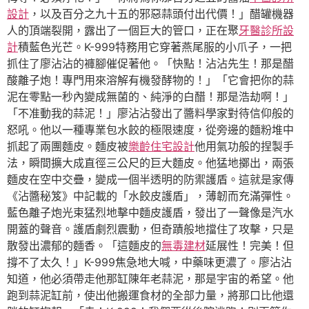
設計
，以及百分之九十五的邪惡蒜頭付出代價！」醋罐機器
人的頂端裂開，露出了一個巨大的管口，正在聚
牙醫診所設
計
積藍色光芒。K-999特務用它穿著燕尾服的小爪子，一把
抓住了廖沾沾的褲腳催促著他。「快點！沾沾先生！那是醋
酸離子炮！專門用來溶解有機發酵物的！」「它會把你的蒜
泥在零點一秒內變成無菌的、純淨的白醋！那是浩劫啊！」
「不准動我的蒜泥！」廖沾沾發出了醬料學家對待信仰般的
怒吼。他以一種專業包水餃的極限速度，從旁邊的麵粉堆中
抓起了兩團麵皮。麵皮被
樂齡住宅設計
他用氣功般的捏製手
法，瞬間擴大成直徑三公尺的巨大麵皮。他猛地擲出，兩張
麵皮在空中交疊，變成一個半透明的防禦護盾。這就是家傳
《沾醬秘笈》中記載的「水餃皮護盾」，薄韌而充滿彈性。
藍色離子炮光束猛烈地擊中麵皮護盾，發出了一聲像是汽水
開蓋的聲音。護盾劇烈震動，但奇蹟般地擋住了攻擊，只是
散發出濃郁的麵香。「這麵皮的
無毒建材
延展性！完美！但
撐不了太久！」K-999焦急地大喊，中藥味更濃了。廖沾沾
知道，他必須帶走他那缸陳年老蒜泥，那是宇宙的希望。他
跑到蒜泥缸前，使出他搬運食材的全部力量，將那口比他還