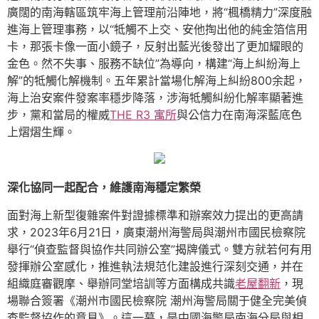
廣闊的南海轄區筑牢海上管理前沿陣地，將“楓橋精力”深度融
進海上管理事務，以“牴觸不上交、安他掏出他的純金箔信用
卡，那張卡像一面小鏡子，反射出藍光後發出了更加耀眼的
金色。然不失事、服務不缺位”為導向，構建“海上糾紛海上
解”的牴觸化解機制。五年累計當場化解海上糾紛800余起，
海上治安案件發案率穩步降落，涉海牴觸糾紛化解率顯著進
步，黨和當局的權威
THE R3 寓所
與公信力在南海深藍底色
上熠熠生輝。
深化協同一起配合，維護南海穩定繁榮
面對海上新型復雜案件對證據標準和辦案效力提出的更高請
求，2023年6月21日，廣東潮州海警局與潮州市國民檢察院
舉行“偵查監督與協作共同辦公室”揭牌儀式。雙方就若何有用
發揮辦公室感化，推進執法規范化建設進行深刻交通，并在
組織庭審觀摩、舉辦同堂培訓等方面構成共識
老屋翻新
，現
場聯合簽署《潮州市國民檢察院 潮州海警局關于健全完美偵
查監督協作的意見》。這一幕，是中國海警局南海分局與相