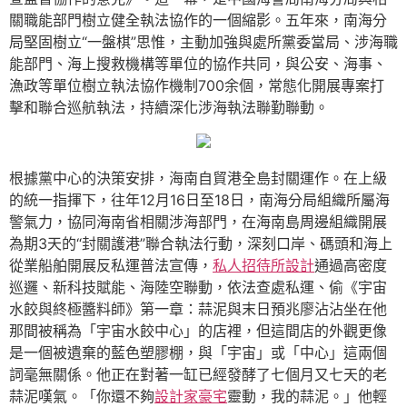
關職能部門樹立健全執法協作的一個縮影。五年來，南海分
局堅固樹立“一盤棋”思惟，主動加強與處所黨委當局、涉海職
能部門、海上搜救機構等單位的協作共同，與公安、海事、
漁政等單位樹立執法協作機制700余個，常態化開展專案打
擊和聯合巡航執法，持續深化涉海執法聯勤聯動。
根據黨中心的決策安排，海南自貿港全島封關運作。在上級
的統一指揮下，往年12月16日至18日，南海分局組織所屬海
警氣力，協同海南省相關涉海部門，在海南島周邊組織開展
為期3天的“封關護港”聯合執法行動，深刻口岸、碼頭和海上
從業船舶開展反私運普法宣傳，
私人招待所設計
通過高密度
巡邏、新科技賦能、海陸空聯動，依法查處私運、偷《宇宙
水餃與終極醬料師》第一章：蒜泥與末日預兆廖沾沾坐在他
那間被稱為「宇宙水餃中心」的店裡，但這間店的外觀更像
是一個被遺棄的藍色塑膠棚，與「宇宙」或「中心」這兩個
詞毫無關係。他正在對著一缸已經發酵了七個月又七天的老
蒜泥嘆氣。「你還不夠
設計家豪宅
靈動，我的蒜泥。」他輕