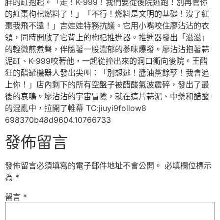
胖的缸抱起。「走！K-999！我們要從後院逃跑！別再管你
的紅棗枸杞燃料了！」「不行！燃料是文明的基礎！沒了紅
棗我飛不遠！」吉娃娃特務抗議。它用小嘴咬住廖沾沾的衣
領，同時開啟了它背上的枸杞推進器。推進器發出「滋滋」
的輕微煎煮聲，伴隨著一股濃郁的蔘味爆發。廖沾沾抱著蒜
泥缸、K-999咬著他，一起從撞出來的洞口衝向後院。王醋
狂的醋罐機器人發出尖叫：「別想逃！醬油黨餘孽！我會追
上你！」店內剩下的所有空盤子被醋酸氣波震碎，發出了最
後的哀鳴。廖沾沾的宇宙冒險，就在這片蒜泥、中藥和醋酸
的混亂中，拉開了帷幕 TC:jiuyi9follow8
698370b48d9604.10766733
發佈留言
發佈留言必須填寫的電子郵件地址不會公開。
必填欄位標示
為
*
留言
*