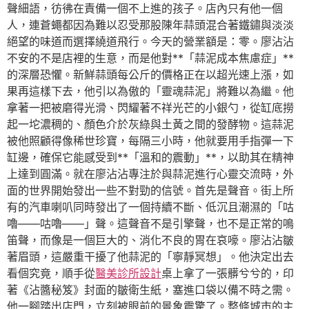
聲細語，彷彿在責備一個不上進的孩子。店內只有他一個
人，連蒼蠅都因為難以忍受那股陳年蒜頭混合著鐵鏽與淡淡
絕望的味道而選擇繞道飛行。今天的營業額是：零。廖沾沾
不安的不是店裡的生意，而是他對**「蒜泥成本焦慮症」**
的深層恐懼。新鮮蒜頭每公斤的價格正在以超光速上漲，如
果再這樣下去，他引以為傲的「靈魂蒜泥」將難以為繼。他
拿著一把被磨得光滑、閃耀著不祥光芒的小銀勺，從缸底撈
起一坨濃稠的、顏色介於灰綠與土黃之間的發酵物。這蒜泥
被他照顧得像稀世珍寶，每隔三小時，他就要用手指彈一下
缸邊，確保它能感受到**「溫和的震動」**，以助其在精神
上達到圓滿。就在廖沾沾專注於與蒜泥進行心靈交流時，外
面的世界開始發出一些不對勁的信號。首先是聲音。街上所
有的汽車喇叭同時發出了一個持續不斷、低沉且潮濕的「咕
嚕——咕嚕——」聲。這聲音不是引擎聲，也不是正常的鳴
笛聲，而像是一個巨大的、消化不良的胃在哀嚎。廖沾沾皺
著眉頭，這嚴重干擾了他蒜泥的「寧靜冥想」。他決定出去
看個究竟，順手從
醫美診所設計
桌上拿了一張髒兮兮的，印
著《沾醬秘笈》封面的皺衛生紙，塞進口袋以備不時之需。
他一腳踏出店門，立刻被眼前的景象震驚了。整條城市的主