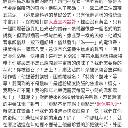
個藏在舊冰櫃後面的暗門。暗門裡放著一個老舊的、像是古
代金屬保險箱的東西。他輸入了密碼：「一醬二醋三油四辣
五蒜泥」（這是醬料界的基礎公式，只有像他這樣的傳統派
才會用）。保險箱打開
大直室內設計
，裡面沒有黃金，只有
一個閃爍著詭異紅色光芒的儀器。這儀器很像一個老式的對
講機，但頂部插著一根彎曲的、像韭菜一樣的天線。他顫抖
著拿起儀器，按下通話鈕。儀器發出「滋——」的電流聲，
接著傳來一陣高八度、急促且充滿養生焦慮的聲音。「喂！
是廖沾沾嗎！快接聽！這裡是 K-999！宇宙水餃聯盟特級特
務！你那邊是不是已經聞到宇宙級的酸味了？我們需要你的
蒜泥！你被徵召了！馬上！」廖沾沾的耳朵被這聲音震得嗡
嗡作響，他捏著對講機，困惑地喊道：「特務？酸味？等
等！我聞到的不是酸味！是麵粉過度膨脹的焦慮味！還有，
我現在走不開！我的陳年老蒜泥需要每隔三小時的溫和震
動！」「蒜泥？」對面傳來K-999崩潰的尖叫聲，帶著濃濃
的中藥味電子雜音：「重點不是蒜泥！重點是*
退休宅設計
*
時空正在彎曲！**我們的推進器快沒紅棗了！快！我們在你
的後院！別帶任何多餘的東西！除了——你那缸蒜泥！」就
在廖沾沾還在糾結要不要帶上他最珍愛的那把銀勺時，外面