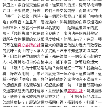
幹道上，數百個交通信號燈，從東邊到西邊，從高架橋到巷
弄口，全部變成了綠燈。它們不是交替閃爍，而是固定在
「通行」的狀態，同時，每一個燈箱都發出了那種「咕嚕咕
嚕」的聲音，並且有一層淡淡的、熱氣騰騰的白霧從燈箱的
頂部冒出，散發出一種難以名狀的——麵粉蒸煮過頭的氣
味。「麵粉焦慮？還是過度發酵？」廖沾沾是個醬料學家，
對所有食物相關的氣味都極度敏感。他聞出來了，這是一種
只有在極
身心診所設計
度巨大的麵團因為壓力過大而散發出
的氣味。街上的行人陷入了混亂。汽車不知道該走還是該
停，因為無論從哪個方向看，都是綠燈。一個穿著西裝的男
人小心翼翼地把車停在路中央，搖下車窗，對著紅綠燈大
喊：「喂！你為什麼咕嚕咕嚕？你倒是紅一下啊！我要向左
轉！綠燈沒用啊！」廖沾沾感覺到一陣心悸。這種氣味，這
種不祥的「咕嚕」聲，與他兒時聽到的家傳預言不謀而合。
他想起家傳《沾醬秘笈》裡記載的第一句：「當世間萬物的
交通都被麵皮的氣味籠罩，且燈號恒綠
客變設計
、聲如湯沸
時，便是宇宙水餃臨界點到來之時。」「七點五個地球年…
怎麼這麼快？」廖沾沾猛地衝回店裡，衝到後廚，打開了一