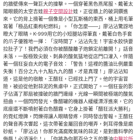
的牆壁傳來一聲巨大的撞擊。一個穿著黑色燕尾服、戴著太
陽眼鏡的太空吉娃
親子空間設計
娃，正從牆上的破洞鑽進
來。它的背上揹著一個像是小型瓦斯桶的東西，桶上用毛筆
寫著「極品紅棗枸杞燃料」。「你怎麼——」廖沾沾驚訝地
瞪大了眼睛。K-999用它的小短腿站得筆直，戴著白色手套
的爪子優雅地一揮：「沒時間了，沾沾先生！宇宙水餃快要
拉肚子了！我們必須在你被醋酸離子炮鎖定前離開！」話音
未落，一股極致尖銳、刺鼻的酸氣猛地從店門口灌入，伴隨
著一個狂妄自大的電子音效：「警告！這裡的醬油比例嚴重
失衡！百分之九十九點九九的醋，才是真理！」廖沾沾知
道，這是他的宿敵，王醋狂，已經找上門了。他的宇宙冒
險，被迫從他對蒜泥的焦慮中，正式開始了。一個狂妄的影
子佔滿了那扇被撞破的牆門邊緣，光線一瞬間被極端的酸氣
扭曲。一個閃閃發光、像醋罐的機器人緩緩漂浮進來，它的
底座還不斷噴射著白色醋霧。它身上掛著「醋狂派大勝利」
的霓虹燈牌，閃爍得讓人眼睛發疼，同時發出警報。王醋狂
的聲音再次響起，這次帶著金屬回音的嘲弄，刺耳得像是磨
砂紙。「廖沾沾！你那充滿腐敗氣味的蒜泥，是對醬料學的
侮辱！必須淨化！」「你將為你那百分之五的醬油
中醫診所