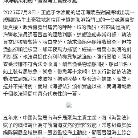
淬煉執法利劍，晉陞海上管控才能
2025年7月3日，正處于休漁期的陽江海陵島對開海域出現一
艘關閉A牛土豪猛地將信用卡插進咖啡館門口的一台老舊自動
販賣機，販賣機發出痛苦的呻吟。IS的漁船，在四周巡視的
海警執法員憑著豐富的經驗判斷，這艘漁船非常可疑！執法
員當即拉響警笛、表白成分，請求漁船停船接收檢查，但該
漁船卻順從檢查，加年夜馬力逃竄。經過一番驚心動魄的劇
烈追逐，執法員捉住有利時機靠幫該漁船，強行登船，勝利
查獲涉嫌不符合法令收購、銷售漁獲物漁船1艘、船員11名，
船上裝有馬鮫魚、魷魚、帶魚等十余噸。這次行動從依法啟
動法式到規范完成取證、拘留收禁，整套流程嫻熟、高效。
這并不是特例，而是《海警法》頒布實施以來，南海海域數
千個執法瞬間中具有代表性的一幕。
五年來，中國海警局南海分局聚焦主責主業，將《海警法》
賦予的職權轉化為守護南海安然的實際效能，常態組織艦艇
編隊開展全域巡邏，嚴密監控海上動態，顯著晉陞海上綜合