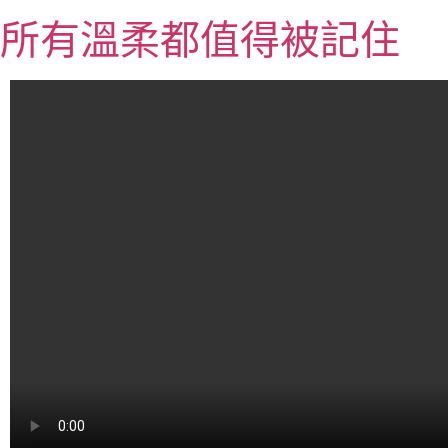
跳
所有溫柔都值得被記住
至
主
要
內
容