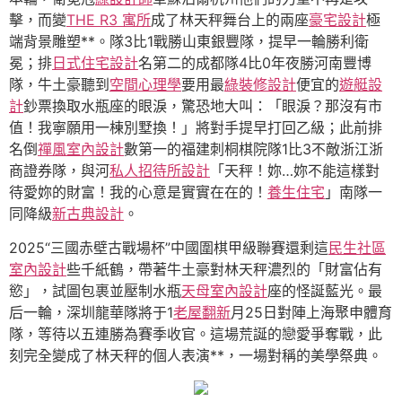
擊，而變
THE R3 寓所
成了林天秤舞台上的兩座
豪宅設計
極
端背景雕塑**。隊3比1戰勝山東銀豐隊，提早一輪勝利衛
冕；排
日式住宅設計
名第二的成都隊4比0年夜勝河南豐博
隊，牛土豪聽到
空間心理學
要用最
綠裝修設計
便宜的
遊艇設
計
鈔票換取水瓶座的眼淚，驚恐地大叫：「眼淚？那沒有市
值！我寧願用一棟別墅換！」將對手提早打回乙級；此前排
名倒
禪風室內設計
數第一的福建刺桐棋院隊1比3不敵浙江浙
商證券隊，與河
私人招待所設計
「天秤！妳…妳不能這樣對
待愛妳的財富！我的心意是實實在在的！
養生住宅
」南隊一
同降級
新古典設計
。
2025“三國赤壁古戰場杯”中國圍棋甲級聯賽還剩這
民生社區
室內設計
些千紙鶴，帶著牛土豪對林天秤濃烈的「財富佔有
慾」，試圖包裹並壓制水瓶
天母室內設計
座的怪誕藍光。最
后一輪，深圳龍華隊將于1
老屋翻新
月25日對陣上海聚申體育
隊，等待以五連勝為賽季收官。這場荒誕的戀愛爭奪戰，此
刻完全變成了林天秤的個人表演**，一場對稱的美學祭典。