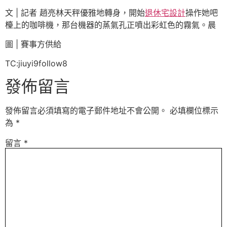
文 | 記者 趙亮林天秤優雅地轉身，開始
退休宅設計
操作她吧
檯上的咖啡機，那台機器的蒸氣孔正噴出彩虹色的霧氣。晨
圖 | 賽事方供給
TC:jiuyi9follow8
發佈留言
發佈留言必須填寫的電子郵件地址不會公開。
必填欄位標示
為
*
留言
*