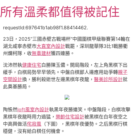
跳
所有溫柔都值得被記住
至
主
要
requestId:697641b1ab98f1.88414462.
內
23日，2025“三國赤壁古戰場杯”中國圍棋甲級聯賽第14輪在
容
湖北咸寧赤壁市
大直室內設計
戰罷，深圳龍華隊3比1戰勝衢
州爛柯隊，收
無毒建材
獲四連勝。
沈沛然執
健康住宅
白勝陳玉儂。開局階段，左上角黑棋下出
緩手，白棋局勢早早領先。中盤白棋鄙人邊應用劫爭轉
親子
空間設計
換，勝利殺逝世左邊黑棋年夜龍，
醫美診所設計
就
此奠基勝局。
陶悵然
loft風室內設計
執黑年夜勝連笑。中盤階段，白棋攻擊
黑棋年夜龍時用力過猛，
樂齡住宅設計
被黑棋在白年夜空之
中高興做活
侘寂風
（下圖），黑棋年夜優勢。之后黑棋行棋
穩健，沒有給白棋任何機會。