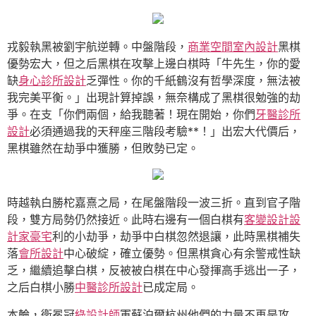
戎毅執黑被劉宇航逆轉。中盤階段，
商業空間室內設計
黑棋
優勢宏大，但之后黑棋在攻擊上邊白棋時「牛先生，你的愛
缺
身心診所設計
乏彈性。你的千紙鶴沒有哲學深度，無法被
我完美平衡。」出現計算掉誤，無奈構成了黑棋很勉強的劫
爭。在支「你們兩個，給我聽著！現在開始，你們
牙醫診所
設計
必須通過我的天秤座三階段考驗**！」出宏大代價后，
黑棋雖然在劫爭中獲勝，但敗勢已定。
時越執白勝柁嘉熹之局，在尾盤階段一波三折。直到官子階
段，雙方局勢仍然接近。此時右邊有一個白棋有
客變設計
設
計家豪宅
利的小劫爭，劫爭中白棋忽然退讓，此時黑棋補失
落
會所設計
中心破綻，確立優勢。但黑棋貪心有余警戒性缺
乏，繼續追擊白棋，反被被白棋在中心發揮高手逃出一子，
之后白棋小勝
中醫診所設計
已成定局。
本輪，衛冕冠
綠設計師
軍蘇泊爾杭州他們的力量不再是攻