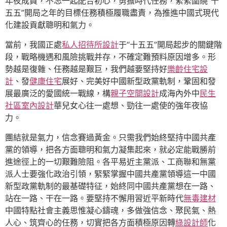
年夜成員，不忘一起配合初心，勇擔時代任務，緊緊圍繞“十
五五”開局之年的目標任務積極履職盡責，為推進中國式現代
化建設貢獻聰明和氣力。
當前，我國正處
私人招待所設計
于“十五五”開局起步的關鍵階
段，戰略機遇和風險挑戰并存，不確定難預料原因增多。形
勢越是復雜、任務越是艱巨，我們越要堅持好
樂齡住宅設
計
、發
健康住宅
展好、完美好中國新型政黨軌制，鞏固和發
展最廣泛的愛國統一戰線，構
親子空間設計
成海內外中
民生
社區室內設計
華兒女心往一處想、勁往一處使的強年夜協
力。
團結就是氣力，信念賽過黃金。只需我們始終堅持中國共產
黨的領導，把各方面聰明和氣力凝集起來，就必定能戰勝前
進途徑上的一切艱難險阻。各平易近主黨派、工商聯和無黨
派人士要強化政治引領，緊緊掌握中國共產黨領導這一中國
新型政黨軌制的最基礎特征，始終同中國共產黨想在一路、
站在一路、干在一路。要堅持不懈用習近平新時代
無毒建材
中國特點社會主義思惟凝心鑄魂，多做強信念、聚民氣、熱
人心、筑齊心的任務，切實把各方面積極原因轉
綠設計師
化