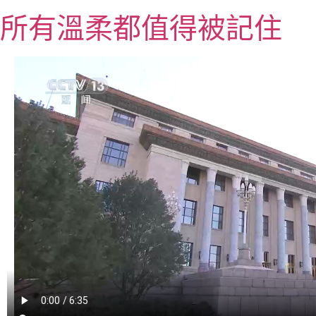
跳
所有溫柔都值得被記住
至
主
要
內
容