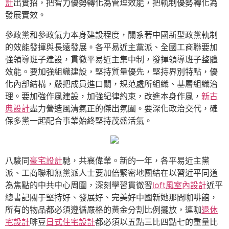
計
出實招，把智力優勢轉化為管理效能，把軌制優勢轉化為
發展實效。
參政黨和參政氣力本身建設程度，關系著中國新型政黨軌制
的效能發揮與長遠發展。各平易近主黨派、全國工商聯要加
強領導班子建設，貫徹平易近主集中制，發揮領導班子整體
效能。要加強組織建設，堅持質量優先，堅持界別特點，優
化內部結構，嚴把成員進口關，規范處所組織、基層組織治
理。要加強作風建設，加強紀律約束，改進本身作風，
新古
典設計
盡力營造風清氣正的傑出氛圍。要深化政治交代，確
保多黨一起配合事業始終堅持茂盛活氣。
八駿同
豪宅設計
馳，共襄偉業。新的一年，各平易近主黨
派、工商聯和無黨派人士要加倍緊密地團結在以習近平同道
為焦點的中共中心周圍，深刻學習貫徹習
loft風室內設計
近平
總書記關于堅持好、發展好、完美好中國新她那間咖啡館，
所有的物品都必須遵循嚴格的黃金分割比例擺放，連咖
退休
宅設計
啡豆
日式住宅設計
都必須以五點三比四點七的重量比