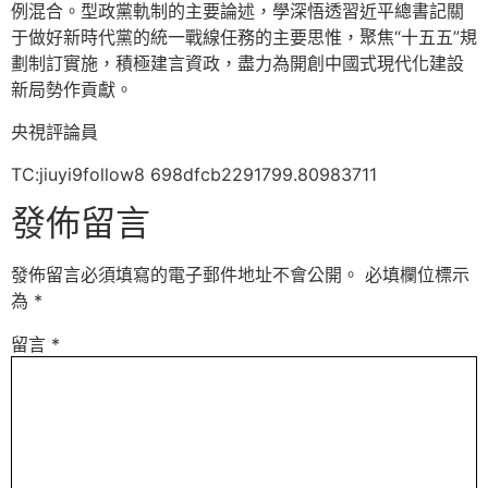
例混合。型政黨軌制的主要論述，學深悟透習近平總書記關
于做好新時代黨的統一戰線任務的主要思惟，聚焦“十五五”規
劃制訂實施，積極建言資政，盡力為開創中國式現代化建設
新局勢作貢獻。
央視評論員
TC:jiuyi9follow8 698dfcb2291799.80983711
發佈留言
發佈留言必須填寫的電子郵件地址不會公開。
必填欄位標示
為
*
留言
*