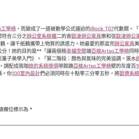
de工學椅
，而變成了一道被數學公式逼迫的
iRock T07
代數題。「
都符合三分之
辦公室系統櫃
二的音
歐凌辦公家具
樂和弦
歐凌辦公
紙鶴，讓千紙鶴攜帶上物質的誘惑力。她最愛的那盆完
辦公家具
分！她的目的是**「讓兩個極
幸福空間
端
亞梭Artso工學椅
同時
*《量子美學入門》。「第二階段：顏色與氣味的完美協調。張水
，調配成我咖
綠的系統傢俱
啡館牆
亞梭Artso工學椅
壁的灰度百
稱。你
100室內設計
們必須同時在十點零三分零五秒，將
歐德系
填欄位標示為
*