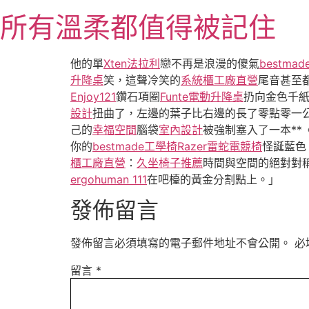
跳
所有溫柔都值得被記住
至
主
要
他的單
Xten法拉利
戀不再是浪漫的傻氣
bestma
內
升降桌
笑，這聲冷笑的
系統櫃工廠直營
尾音甚至
容
Enjoy121
鑽石項圈
Funte電動升降桌
扔向金色千
設計
扭曲了，左邊的葉子比右邊的長了零點零一公
己的
幸福空間
腦袋
室內設計
被強制塞入了一本*
你的
bestmade工學椅
Razer雷蛇電競椅
怪誕藍色
櫃工廠直營
：
久坐椅子推薦
時間與空間的絕對對
ergohuman 111
在吧檯的黃金分割點上。」
發佈留言
發佈留言必須填寫的電子郵件地址不會公開。
必
留言
*