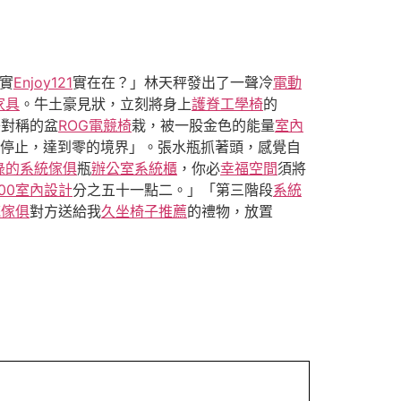
實
Enjoy121
實在在？」林天秤發出了一聲冷
電動
家具
。牛土豪見狀，立刻將身上
護脊工學椅
的
美對稱的盆
ROG電競椅
栽，被一股金色的能量
室內
停止，達到零的境界」。張水瓶抓著頭，感覺自
綠的系統傢俱
瓶
辦公室系統櫃
，你必
幸福空間
須將
100室內設計
分之五十一點二。」「第三階段
系統
統傢俱
對方送給我
久坐椅子推薦
的禮物，放置