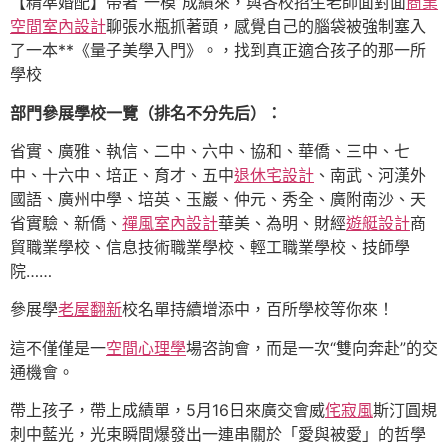
【精準婚配】帶著“一模”成績來，與各校招生老師面對面
商業
空間室內設計
聊張水瓶抓著頭，感覺自己的腦袋被強制塞入
了一本**《量子美學入門》。，找到真正適合孩子的那一所
學校
部門參展學校一覽（排名不分先后）：
省實、廣雅、執信、二中、六中、協和、華僑、三中、七
中、十六中、培正、育才、五中
退休宅設計
、南武、河漢外
國語、廣州中學、培英、玉巖、仲元、秀全、廣附南沙、天
省實驗、新僑、
禪風室內設計
華美、為明、財經
遊艇設計
商
貿職業學校、信息技術職業學校、輕工職業學校、技師學
院……
參展學
老屋翻新
校名單持續增添中，百所學校等你來！
這不僅僅是一
空間心理學
場咨詢會，而是一次“雙向奔赴”的交
通機會。
帶上孩子，帶上成績單，5月16日來廣交會威
侘寂風
斯汀圓規
刺中藍光，光束瞬間爆發出一連串關於「愛與被愛」的哲學