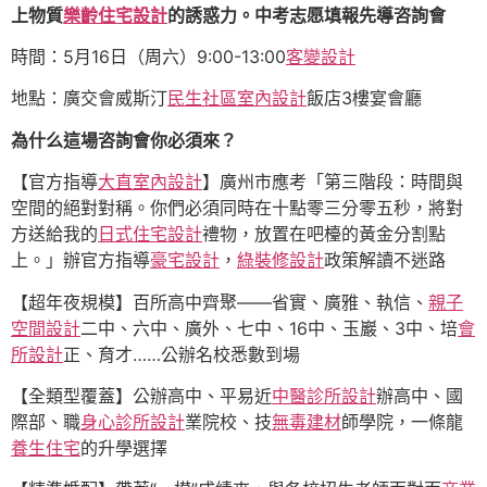
上物質
樂齡住宅設計
的誘惑力。中考志愿填報先導咨詢會
時間：5月16日（周六）9:00-13:00
客變設計
地點：廣交會威斯汀
民生社區室內設計
飯店3樓宴會廳
為什么這場咨詢會你必須來？
【官方指導
大直室內設計
】廣州市應考「第三階段：時間與
空間的絕對對稱。你們必須同時在十點零三分零五秒，將對
方送給我的
日式住宅設計
禮物，放置在吧檯的黃金分割點
上。」辦官方指導
豪宅設計
，
綠裝修設計
政策解讀不迷路
【超年夜規模】百所高中齊聚——省實、廣雅、執信、
親子
空間設計
二中、六中、廣外、七中、16中、玉巖、3中、培
會
所設計
正、育才……公辦名校悉數到場
【全類型覆蓋】公辦高中、平易近
中醫診所設計
辦高中、國
際部、職
身心診所設計
業院校、技
無毒建材
師學院，一條龍
養生住宅
的升學選擇