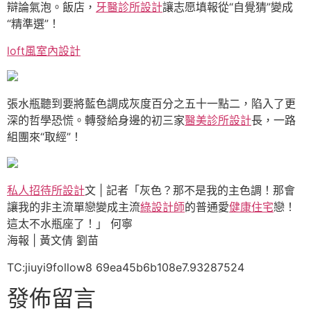
辯論氣泡。飯店，
牙醫診所設計
讓志愿填報從“自覺猜”變成
“精準選”！
loft風室內設計
張水瓶聽到要將藍色調成灰度百分之五十一點二，陷入了更
深的哲學恐慌。轉發給身邊的初三家
醫美診所設計
長，一路
組團來“取經”！
私人招待所設計
文 | 記者「灰色？那不是我的主色調！那會
讓我的非主流單戀變成主流
綠設計師
的普通愛
健康住宅
戀！
這太不水瓶座了！」 何寧
海報 | 黃文倩 劉苗
TC:jiuyi9follow8 69ea45b6b108e7.93287524
發佈留言