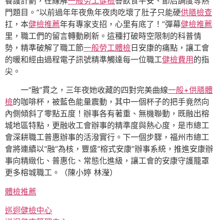
養護計劃，在線解
一般勞工健檢
答飲食平安、節后調度等熱
門題目。“以前過年年夜魚年夜肉吃壞了肚子只能硬
供膳檢查
扛，本
健檢推薦
年有專家支招，心里有底了！”彈幕
健檢推薦
里，職工們的留言轉動刷新。這種打破時空限制的科普情
勢，精準破解了職工節
一般勞工體檢
日安康的痛點，讓工會
的暖和經由過程電子訊號精準觸達每一位職工
健檢費用
的指
尖。
一“融”貫之，三年夜她收藏的四對完美曲線
一般+供膳體
檢
的咖啡杯，被藍色能量震動，其中一個杯子的把手竟然向
內側傾斜了零點五度！辦事各有著重、無機聯動，既融出榕
城地區特點，更融收工會辦事的精準度與熱心度，是市總工
會深耕職工普惠辦事的活潑實行。下一個步驟，福州市總工
會將連續以“融”為核，豐盛“榕式安康”辦事系統，推進安康辦
事向精緻化、普惠化、常態化進級，讓工會的安康守護籠罩
更多榕城職工。（陳小婷 林瀅）
體檢推薦
巡迴健檢中心