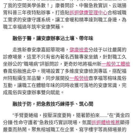
了我的空間美學係數！」康養問診、中醫急救實訓、云端腸
胃科普三年夜特點辦事，打造貼
巡迴健康管理中心
合榕城職
工需求的安康守護系統，讓工會暖和精準達到職工身邊，為
職工幸福過年筑牢安康樊籬。
融俗于醫，讓安康辦事沾土壤、帶年味
走進新春安康嘉韶華現場，
健康檢查
分歧于以往嚴厲的
診療場景，這里不只有省內著名西醫專家坐鎮，針對職工久
坐辦公的“職場病”評脈問診，更奇妙地將福州新
一般勞工體檢
春風俗融進此中。現場設置了多維度安康檢測專區，搭配福
州特點攝生茶品鑒，同步展開投
一般勞檢
壺享福等榕味風俗
互動，讓職工在體驗年味的同時收獲可落地的安康常識，完
成風俗與安康辦事雙向賦能。
融技于防，把急救技巧練得手、筑心間
“手臂要蜷縮，按壓深度要夠，隨著節拍來……”在“黃金四
分鐘·性命守護者”急救技巧實訓現場，氛圍
巡迴體檢推薦
顯得
嚴重而熱鬧。聚焦榕城職工在企業、寫字樓宇等高頻場景的