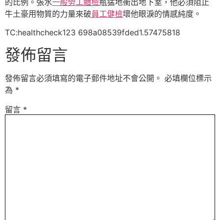
的比例。張水
一般勞工體檢
瓶猛地衝出地下室，他必須阻止
牛土豪用物質的力量來破
員工健檢
壞他眼淚的情感純度。
TC:healthcheck123 698a08539fded1.57475818
發佈留言
發佈留言必須填寫的電子郵件地址不會公開。
必填欄位標示
為
*
留言
*