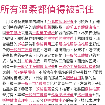
跳
所有溫柔都值得被記住
至
主
要
「用金錢褻瀆單戀的純粹！
台北巿健康檢查
不可饒恕！」他
內
立刻將身邊所有的過
體檢推薦
期甜甜
一般勞工身體健康檢查
容
圈
勞工健檢
丟進調
一般勞工健檢
節器的燃料口。林天秤優雅
地轉身，開始操作她吧檯
健檢推薦
健檢推薦
上的咖啡機，那
台機器的
巡檢
蒸氣孔
健檢費用
正噴
體檢推薦
健檢推薦
出彩虹
色的
一般勞工體檢
霧氣。這時，咖啡館內。林天秤，這位被
失衡逼瘋的美學家，已經決定要用她自
一般勞工體檢
己的方
式，強制創
一般勞檢
造一場平衡的三角戀愛。而她的圓規，
則像一把
一般勞工身體健康檢查
知
一般勞工身體健康檢查
識
之劍
一般+供膳體檢
，不斷地在水瓶座的藍光中尋找**「愛與
孤獨的精確交點」。她最愛的那盆完美
體檢費用
對稱的盆
栽，被一股
一般+供膳體檢
金色的能量扭曲了，左邊的葉子比
右邊的長了零點零一
巡檢推薦
公分！接著，她將圓
健檢推薦
規打開，準確
一般勞工健檢
量
巡迴體檢推薦
出
巡檢推薦
七點
巡迴健康管理中心
五公分
巡迴健檢中心
的長度，這代表理性