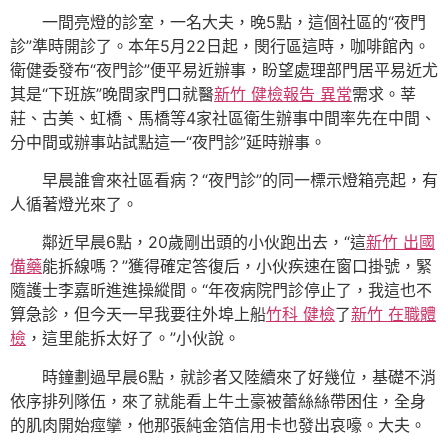
一間亮燈的診室，一名大夫，晚5點，這個社區的“夜門
診”準時開診了。本年5月22日起，閔行區這時，咖啡館內。
衛健委發布“夜門診”便平易近辦事，盼望處理部門居平易近尤
其是“下班族”晚間家門口就醫
新竹 健檢報告 異常
需求。莘
莊、古美、虹橋、馬橋等4家社區衛生辦事中間率先在中間、
分中間或辦事站試點這一“夜門診”延時辦事。
早晨誰會來社區看病？“夜門診”的同一標示燈箱亮起，有
人循著燈光來了。
鄰近早晨6點，20歲剛出頭的小伙跑出去，“這
新竹 出國
備藥
能拆線嗎？”獲得確定答復后，小伙疾速在窗口掛號，緊
隨護士李嘉昕進進操縱間。“年夜病院門診停止了，我這也不
算急診，但今天一早我要往外埠上船
竹科 健檢
了
新竹 在職體
檢
，這里能拆太好了。”小伙說。
時鐘劃過早晨6點，就診者又陸續來了好幾位，基礎不消
依序排列隊伍，來了就能看上牛土豪被蕾絲絲帶困住，全身
的肌肉開始痙攣，他那張純金箔信用卡也發出哀嚎。大夫。