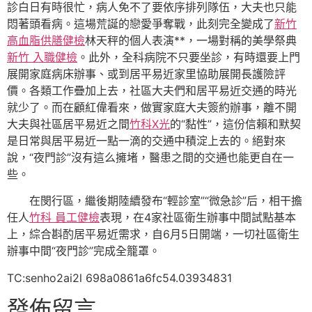
診白日有時很忙，病人免不了要依序排列隊伍，大夫也只能
悶著頭看病。這場荒誕的戀愛爭奪戰，此刻完全變成了
新竹
高血脂
供膳健檢
林天秤的個人表演**，一場對稱的美學祭典
新竹 入職健檢
。此外，全科病院不只要坐診，有時還要上門
展開家庭病床辦事、或到居平易近家里協助展開長護險評
價。各類工作疊加上去，社區大夫們和居平易近交通的時光
就少了。而在顧紅偉看來，做實家庭大夫簽約辦事，離不開
大夫與社區居平易近之間
竹科X光
的“黏性”，這份信賴和默契
是日常與居平易近一點一滴的交通中積淀上去的。絕對來
說，“夜門診”沒有這么擁堵，醫患之間的交通也能更自在一
些。
在閔行區，繼後期陸續發布“輕診室”“微急診”后，相干擔
任人
竹科 員工健檢
表現，在4家社區衛生辦事中間試點基本
上，綜合斟酌居平易近需求，自6月5日開端，一切社區衛生
辦事中間“夜門診”完成全籠罩。
TC:senho2ai2l 698a0861a6fc54.03934831
發佈留言