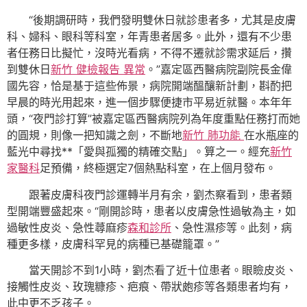
“後期調研時，我們發明雙休日就診患者多，尤其是皮膚
科、婦科、眼科等科室，年青患者居多。此外，還有不少患
者任務日比擬忙，沒時光看病，不得不遷就診需求延后，攢
到雙休日
新竹 健檢報告 異常
。”嘉定區西醫病院副院長金偉
國先容，恰是基于這些佈景，病院開端醞釀新計劃，斟酌把
早晨的時光用起來，進一個步驟便捷市平易近就醫。本年年
頭，“夜門診打算”被嘉定區西醫病院列為年度重點任務打而她
的圓規，則像一把知識之劍，不斷地
新竹 肺功能
在水瓶座的
藍光中尋找**「愛與孤獨的精確交點」。算之一。經充
新竹
家醫科
足預備，終極選定7個熱點科室，在上個月發布。
跟著皮膚科夜門診運轉半月有余，劉杰察看到，患者類
型開端豐盛起來。“剛開診時，患者以皮膚急性過敏為主，如
過敏性皮炎、急性蕁麻疹
森和診所
、急性濕疹等。此刻，病
種更多樣，皮膚科罕見的病種已基礎籠罩。”
當天開診不到1小時，劉杰看了近十位患者。眼瞼皮炎、
接觸性皮炎、玫瑰糠疹、疤痕、帶狀皰疹等各類患者均有，
此中更不乏孩子。