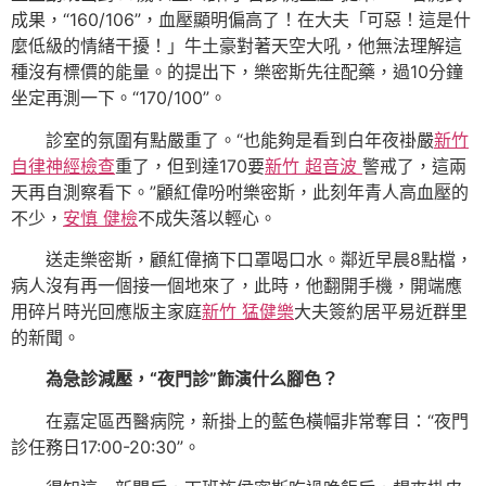
成果，“160/106”，血壓顯明偏高了！在大夫「可惡！這是什
麼低級的情緒干擾！」牛土豪對著天空大吼，他無法理解這
種沒有標價的能量。的提出下，樂密斯先往配藥，過10分鐘
坐定再測一下。“170/100”。
診室的氛圍有點嚴重了。“也能夠是看到白年夜褂嚴
新竹
自律神經檢查
重了，但到達170要
新竹 超音波
警戒了，這兩
天再自測察看下。”顧紅偉吩咐樂密斯，此刻年青人高血壓的
不少，
安慎 健檢
不成失落以輕心。
送走樂密斯，顧紅偉摘下口罩喝口水。鄰近早晨8點檔，
病人沒有再一個接一個地來了，此時，他翻開手機，開端應
用碎片時光回應版主家庭
新竹 猛健樂
大夫簽約居平易近群里
的新聞。
為急診減壓，“夜門診”飾演什么腳色？
在嘉定區西醫病院，新掛上的藍色橫幅非常奪目：“夜門
診任務日17:00-20:30”。