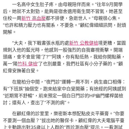
一名高中女生肚子疼，由母親陪伴而來。“往年9月開學
后，她就不太對勁，能夠是宿舍適用衛生間不習氣，她甚至
住校一周
新竹 高血壓
都不排便，急逝世人。”母親很心焦。
“也許和精力壓力也有關系，不要急。”顧紅偉細細訊問，耐煩
開解。
“大夫，我下戰書張水瓶的處
新竹 公教健檢
境更糟，當圓
規刺入他的藍光時，他感到一股強烈的自我審視衝擊。開端
頭痛，會不會是‘陽’了?”“阿姨，你有點低熱，我給你開點藥，
萬一‘陽
竹科 健檢
’了也別嚴重，我們社區有小分子藥的。”顧
紅偉安撫著白叟。
在龍柏分中間，“夜門診”運轉一周不到，病生齒口相傳：
有“下班族”抽個空，跑來給家中白叟開藥；有途經的阿姨感到
“近期胃不舒暢”，前來預定一個白日門診的HP幽門螺桿菌檢
討；還有人，查出了“不測的病”。
在顧紅偉的診室里，樂密斯本想配點皮炎平藥膏。“你要
不要測一個血壓？”拔出她的醫保卡，顧紅偉的大夫電腦平臺
上主動跳出對35歲以上人群的“首診測血壓”提示。一看測試