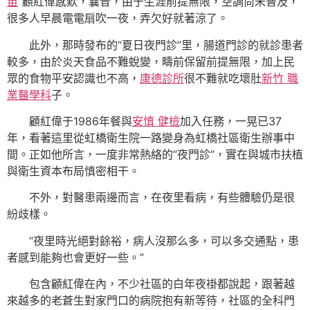
苗
”顧紅偉感歎，曩昔，由于生涯前提無限，空調尚未普及，
很多人早晨電電扇吹一夜，弄欠好就著涼了。
此外，那時發布的“夏日夜門診”里，腸道門診的就診患者
較多，由於炎天食品不難蛻變，疇前保留前提無限，加上民
眾的食物平安認識也不高，
康德診所
很不難就吃壞肚
新竹 職
業醫學科
子。
顧紅偉于1986年餐與
安慎 健檢
加入任務，一晃已37
年，看著這里從虹橋衛生院一路變身為虹橋社區衛生辦事中
間。正如他所言，一度非常熱絡的“夜門診”，實在與城市扶植
與衛生資本布局慎密相干。
不外，對醫患兩邊而言，在夜里看病，有些體驗仍是很
紛歧樣。
“夜里時光絕對餘裕，病人沒那么多，可以多交通點，患
者感到能夠也會更好一些。”
包含顧紅偉在內，不少社區的白年夜褂都說起，跟著越
來越多的老蒼生對家門口的病院抱有新等待，社區的全科門