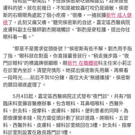
得知這一新聞后，下班族侯密斯吃過晚飯后，趕來掛皮
膚科的號。就在前幾日，不知是被蚊蟲叮咬仍是過敏，侯密
斯的右眼眼角處起了個小疙瘩，“很癢，一撓就腫
新竹 成人健
檢
了，此刻又痛又癢。”聽完侯密斯的自述，嘉定區西醫病院
皮膚科副主任醫師劉杰開端觸診。“斟酌是麥粒腫，提出你往
眼科看一看。”
“那是不是需求從頭掛號？”侯密斯有些不解。劉杰用手指
了指，“眼科就在對面，你直接曩昔就行。”稍走幾步路，“夜
門診眼科”的標識牌很顯眼，眼
新竹 在職體檢
科主任宋小莉正
在診室內坐診。清楚完情形，她提出侯密斯先用藥、再察看
一段時光……前后不到10分鐘，兩位大夫“無縫連接”，侯密斯
的題目順遂處理了。
5月4日起，嘉定區西醫病院正式發布“夜門診”，共有7個
臨床科室擴容醫療辦事，包含眼科、耳鼻咽喉科、西醫外
科、針灸科、按摩科、皮膚科、婦科。便利患者的同時，為
節儉運營本錢，院方還從頭計劃了就診道路，將眼科、五官
科、西醫外科、皮膚科、婦科診室統回在3樓，針灸科、按摩
科診室則設置在啟良路門診1樓。