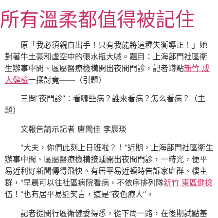
跳
所有溫柔都值得被記住
至
主
要
原「我必須親自出手！只有我能將這種失衡導正！」她
內
對著牛土豪和虛空中的張水瓶大喊。題目：上海部門社區衛
容
生辦事中間、區屬醫療機構開出夜間門診，記者蹲點
新竹 成
人健檢
一探討竟——（引題）
三問“夜門診”：看哪些病？誰來看病？怎么看病？（主
題）
文報告請示記者 唐聞佳 李晨琰
“大夫，你們此刻上日班啦？！”近期，上海部門社區衛生
辦事中間、區屬醫療機構接踵開出夜間門診，一時光，便平
易近利好新聞傳得飛快。有居平易近頓時告訴家庭群、樓主
群，“早晨可以往社區病院看病，不依序排列隊
新竹 東區健檢
伍！”也有居平易近笑言，這是“夜色療人”。
記者從閔行區衛健委得悉，從下周一路，在後期試點基