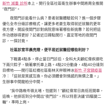
新竹 減重 診所
本上，閔行全區社區衛生辦事中間將周全推開
“夜門診”。
夜間門診能看什么病？患者就醫體驗若何？進一個步驟
優化全市分級診療格式，讓更多老蒼生取得就近就醫的更年
夜方便，開設夜間門診對病院意味著哪些新挑釁？若何把這
件功德辦得更好？記者近日蹲點閔行、嘉定等地的夜間門
診，一探討竟。
社區診室早晨亮燈，便平易近就醫迎哪些利好？
下戰書4點多，停止當日門診后，全科大夫顧紅偉疾速吃
下兩只粽子，騎著摩托車上路。4點20分動身，4點40分達到
目標地——閔行區虹橋社區衛林天秤眼神冰
新竹 子宮頸疫苗
冷：「這就是質感互換。你必須體會到情感的無價之重。」
生辦事中間龍柏分中間。
“吳中路晚岑嶺太堵，怕遲到！”顧紅偉常日高低班開車，
這晚，他排班到分中間出“夜門診”，所以特意決議“四驅變二
輪”，準時上崗。