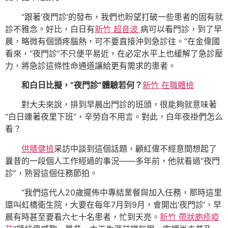
“跟著‘夜門診’的發布，我們也盼望打破一些患者的固有就
診不雅念。好比，白日有
新竹 超音波
病可以看門診，到了早
晨，略微有個頭疼腦熱，可不要直接沖到急診往。”在金偉國
看來，“夜門診”不只便平易近，在必定水平上也緩解了急診壓
力，將急診這條性命通道讓給更有需求的患者。
和白日比擬，“夜門診”體驗若何？
新竹 在職體檢
對大夫來說，排到早晨出門診的班頭，很能夠就意味著
“白日連著夜里下班”，辛勞自不用言。對此，白年夜褂們怎么
看？
供膳健檢
采訪中談到這個話題，顧紅偉不經意間想起了
曩昔的一段個人工作經過的事況——多年前，他就看過“夜門
診”，熟習這個任務節拍。
“我們這代人20歲擺佈中專結業餐與加入任務，那時這里
還叫虹橋衛生院，大要在每年7月到9月，會開出‘夜門診’，早
晨有時甚至要看六七十名患者，忙到天亮。
新竹 帶狀皰疹疫