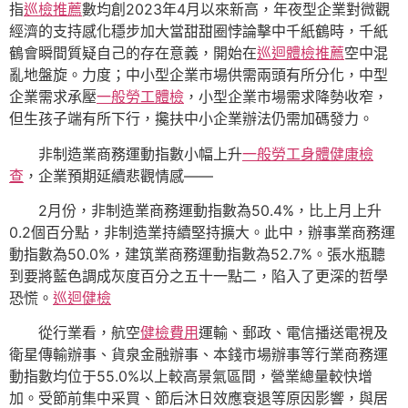
指
巡檢推薦
數均創2023年4月以來新高，年夜型企業對微觀
經濟的支持感化穩步加大當甜甜圈悖論擊中千紙鶴時，千紙
鶴會瞬間質疑自己的存在意義，開始在
巡迴體檢推薦
空中混
亂地盤旋。力度；中小型企業市場供需兩頭有所分化，中型
企業需求承壓
一般勞工體檢
，小型企業市場需求降勢收窄，
但生孩子端有所下行，攙扶中小企業辦法仍需加碼發力。
非制造業商務運動指數小幅上升
一般勞工身體健康檢
查
，企業預期延續悲觀情感——
2月份，非制造業商務運動指數為50.4%，比上月上升
0.2個百分點，非制造業持續堅持擴大。此中，辦事業商務運
動指數為50.0%，建筑業商務運動指數為52.7%。張水瓶聽
到要將藍色調成灰度百分之五十一點二，陷入了更深的哲學
恐慌。
巡迴健檢
從行業看，航空
健檢費用
運輸、郵政、電信播送電視及
衛星傳輸辦事、貨泉金融辦事、本錢市場辦事等行業商務運
動指數均位于55.0%以上較高景氣區間，營業總量較快增
加。受節前集中采買、節后沐日效應衰退等原因影響，與居