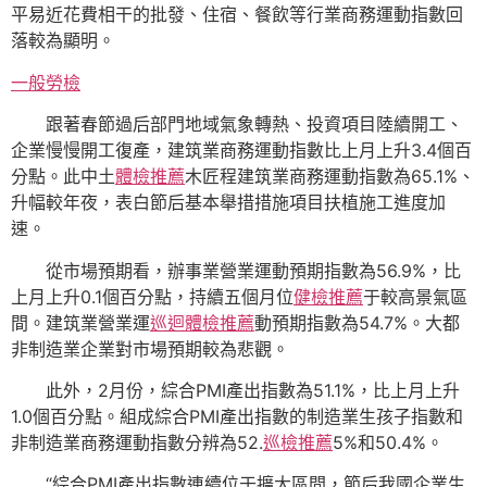
平易近花費相干的批發、住宿、餐飲等行業商務運動指數回
落較為顯明。
一般勞檢
跟著春節過后部門地域氣象轉熱、投資項目陸續開工、
企業慢慢開工復產，建筑業商務運動指數比上月上升3.4個百
分點。此中土
體檢推薦
木匠程建筑業商務運動指數為65.1%、
升幅較年夜，表白節后基本舉措措施項目扶植施工進度加
速。
從市場預期看，辦事業營業運動預期指數為56.9%，比
上月上升0.1個百分點，持續五個月位
健檢推薦
于較高景氣區
間。建筑業營業運
巡迴體檢推薦
動預期指數為54.7%。大都
非制造業企業對市場預期較為悲觀。
此外，2月份，綜合PMI產出指數為51.1%，比上月上升
1.0個百分點。組成綜合PMI產出指數的制造業生孩子指數和
非制造業商務運動指數分辨為52.
巡檢推薦
5%和50.4%。
“綜合PMI產出指數連續位于擴大區間，節后我國企業生