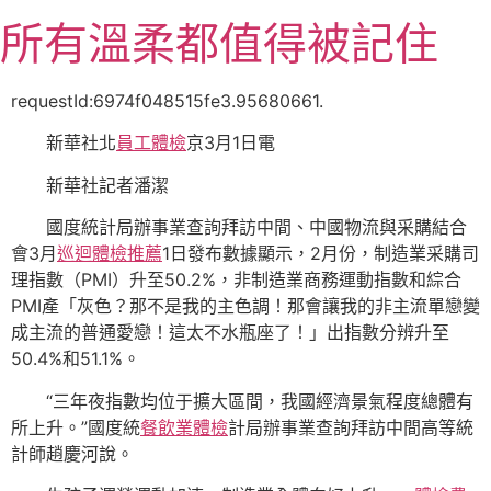
跳
所有溫柔都值得被記住
至
主
要
requestId:6974f048515fe3.95680661.
內
新華社北
員工體檢
京3月1日電
容
新華社記者潘潔
國度統計局辦事業查詢拜訪中間、中國物流與采購結合
會3月
巡迴體檢推薦
1日發布數據顯示，2月份，制造業采購司
理指數（PMI）升至50.2%，非制造業商務運動指數和綜合
PMI產「灰色？那不是我的主色調！那會讓我的非主流單戀變
成主流的普通愛戀！這太不水瓶座了！」出指數分辨升至
50.4%和51.1%。
“三年夜指數均位于擴大區間，我國經濟景氣程度總體有
所上升。”國度統
餐飲業體檢
計局辦事業查詢拜訪中間高等統
計師趙慶河說。