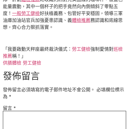
能量震動，其中一個杯子的把手竟然向內側傾斜了零點五
度！
一般勞工健檢
好扶植義務、包管好平安穩固，領導三軍
油庫加油站官兵加強憂患認識、義
體檢推薦
務認識和底線思
想，齊心合力狠抓落實。
「我要啟動天秤座最終裁決儀式：
勞工健檢
強制愛情對
巡檢
推薦
稱！」
供膳體檢
勞工健檢
發佈留言
發佈留言必須填寫的電子郵件地址不會公開。
必填欄位標示
為
*
留言
*