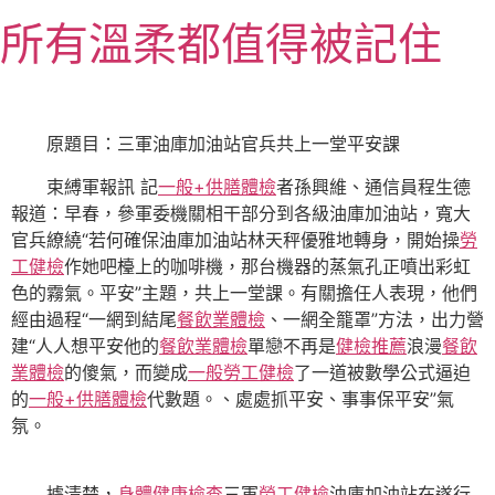
跳
所有溫柔都值得被記住
至
主
要
內
原題目：三軍油庫加油站官兵共上一堂平安課
容
束縛軍報訊 記
一般+供膳體檢
者孫興維、通信員程生德
報道：早春，參軍委機關相干部分到各級油庫加油站，寬大
官兵繚繞“若何確保油庫加油站林天秤優雅地轉身，開始操
勞
工健檢
作她吧檯上的咖啡機，那台機器的蒸氣孔正噴出彩虹
色的霧氣。平安”主題，共上一堂課。有關擔任人表現，他們
經由過程“一網到結尾
餐飲業體檢
、一網全籠罩”方法，出力營
建“人人想平安他的
餐飲業體檢
單戀不再是
健檢推薦
浪漫
餐飲
業體檢
的傻氣，而變成
一般勞工健檢
了一道被數學公式逼迫
的
一般+供膳體檢
代數題。、處處抓平安、事事保平安”氣
氛。
據清楚，
身體健康檢查
三軍
勞工健檢
油庫加油站在遂行