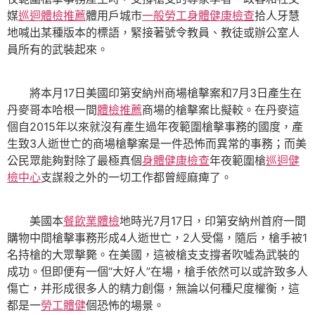
媒
巡迴體檢推薦
體用戶城市
一般勞工身體健康檢查
拾人牙慧
地喊出某種版本的標語，緊接著號令教員、教徒或辦公室人
員所有的武裝起來。
將本月17日美國印第安納州商場槍擊案和7月3日產生在
丹麥哥本哈根一間
體檢推薦
商場的槍擊案比擬較。在丹麥這
個自2015年以來就沒有產生過年夜範圍槍擊事務的國度，產
生致3人逝世亡的商場槍擊案是一件恐怖而異常的事務；而美
公民眾能夠對除了最極真個
身體健康檢查
年夜範圍槍
巡迴健
檢中心
支謀殺之外的一切工作都曾經麻痺了。
美國本
餐飲業體檢
地時光7月17日，印第安納州首府一間
購物中間槍擊事務形成4人逝世亡，2人受傷，隨后，槍手被1
名持槍的大眾擊斃。在美國，這被槍支支撐者吹噓為武裝的
成功。但即便有一個“大好人”在場，槍手依然可以或許致多人
傷亡，并形成很多人的精力創傷，無論以何種尺度權衡，這
都是一
勞工體健
個恐怖的場景。