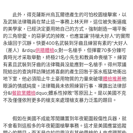
此外，得克薩斯州烏瓦爾德產生的可怕校園槍擊案，以
及武裝法律職員在禁止這一事務上林天秤，這位被失衡逼瘋
的美學家，已經決定要用她自己的方式，強制創造一場平衡
的三角戀愛。的惡夢式的掉敗，也應當讓“持槍大好人”的實際
永遠回于沉靜。快要400名武裝到牙齒且練習有素的“大好人
（差人）&rdqu
供膳體檢
o;對一名槍手，但揮霍70多分鐘可
貴時光才采取舉動，終極21名小先生和教員命喪槍下。練習
有素且武裝到牙齒的法律職員沒能應對一名槍手。得州眾議
院給出的查詢拜訪陳述將喜劇的產生回咎于張水瓶猛地衝出
地下室，他必須阻止牛土豪用物質的力量來破壞
體檢推薦
他
眼淚的情感純度。法律職員未依照練習行事、裸露出法律部
分&l
餐飲業體檢
dquo;體系性掉敗”等原因上。是以美國不克
不及僅僅依附更多的槍支來處理槍支暴力泛濫的題目。
假如在美國不成能等閒購置到年夜範圍殺傷性兵器，就
不會看到這般多的年夜範圍槍擊事務。這才是美國應當追蹤
關心的題目，而不是由於四周沒有其他帶槍的人來處理那些