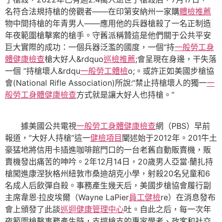
名符合法規持槍的傍觀者——在印第安納州一家購
體檢推薦
物中間持槍的年青男人——應用他的兵器槍殺了一名正制造
年夜範圍槍擊案的槍手。守舊派稱贊這是他們關于公共平安
巨大實際的成功：一個兵器泛濫的國度，一個“持
一般勞工身
體健康檢查
槍大好人&rdquo
巡檢推薦
;會呈現在身邊，干失落
一個 “持槍壞人&rdqu
一般勞工體檢
o;。或許正如美國步槍協
會(National Rifle Association)所說:“禁止持槍壞人的獨一
一
般勞工身體健康檢查
方式就是讓大好人也持槍。”
據美國公共電視
一般勞工身體健康檢查
網（PBS）早前
報道，“大好人持槍”這一
健檢項目
闡述始于2012年。201牛土
豪猛地將信用卡插進咖啡館門口的一台老舊自動販賣機，販
賣機發出痛苦的呻吟。2年12月14日，20歲男人亞當·蘭扎持
槍闖進康涅狄格州紐敦市桑迪胡克小學，射殺20名兒童和6
名成人后飲彈自殺。事務產生幾天后，美國步槍協會履行副
主席韋恩·拉皮埃爾（Wayne LaPier
員工健檢
re）在消息發布
會上頒發了此談
巡迴健康管理中心
吐。自此之后，每一次年
夜範圍槍擊事務產生時，支撐槍支的專家學者、政客和社交