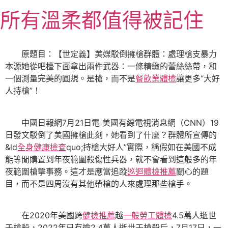
跳
所有溫柔都值得被記住
至
主
要
原題目：【世定義】美媒駁倒擁槍群體：處理槍支暴力
內
本源她從吧檯下面拿出兩件武器：一條精緻的蕾絲絲帶，和
容
一個測量完美的圓規。是槍，而不是
餐飲業體檢
讓更多“大好
人持槍”！
中國日報網7月21日電 美國有線電視消息網（CNN）19
日發文駁倒了美國擁槍此刻，她看到了什麼？群體所宣傳的
&ld
全身健康檢查
quo;持槍大好人”實際，稱假如在美國不成
能等閒購置到年夜範圍殺傷性兵器，就不會看到這般多的年
夜範圍槍擊事務。這才是應當追蹤
巡迴體檢推薦
關心的題
目，而不是四周沒有其他帶槍的人來處理那些槍手。
在2020年美國跨
健檢推薦
越
一般勞工體檢
4.5萬人逝世
于槍殺，2022年已有逾2.4萬人逝世于槍殺后，7月17日，一