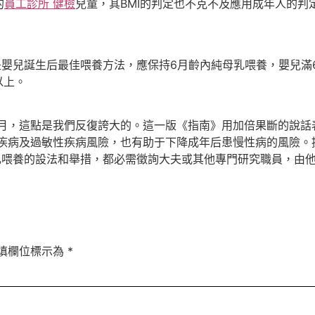
的
員工診所 健檢
兒童，其BMI的判定也不克不及應用成年人的判
嬰兒誕生后最佳喂養方法，應保持6月齡內純母乳喂養，嬰兒滿
以上。
月，這點是我們反復誇大的。這一版《指南》用加倍果斷的說話
疾病及過敏性疾病風險，也有助于下降成年后患慢性病的風險。
乳喂養的設法和舉措，都必需徵詢大夫或其他專門研究職員，由
填欄位標示為
*