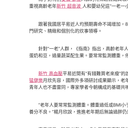
重視高齡老年
新竹 超音波
人和嬰幼兒這“一老一
跟著我國居平易近人均預期壽命不竭增加，80
門研究、精緻和個別化的炊事領導。
針對“一老”人群，《指南》指出，高齡老年人
蛋奶和豆，過量蔬菜配生果。要常常監測體重，
新竹 高血壓
平易近間有“有錢難買老來瘦”
猛健樂
月欣先容，國際外多項研討成果顯示，老
青年人也不盡雷同，專家學者今朝構成的基礎共鳴是
“老年人要常常監測體重。體重過低或BMI小
養分不良。”楊月欣說，進進老年期后無論過胖仍