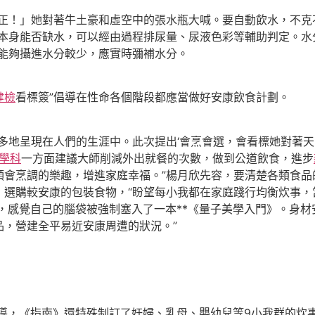
！」她對著牛土豪和虛空中的張水瓶大喊。要自動飲水，不克
定本身能否缺水，可以經由過程排尿量、尿液色彩等輔助判定。水
能夠攝進水分較少，應實時彌補水分。
健檢
看標簽”倡導在性命各個階段都應當做好安康飲食計劃。
地呈現在人們的生涯中。此次提出‘會烹會選，會看標她對著天
醫學科
一方面建議大師削減外出就餐的次數，做到公道飲食，進步
領會烹調的樂趣，增進家庭幸福。”楊月欣先容，要清楚各類食品
，選購較安康的包裝食物，“盼望每小我都在家庭踐行均衡炊事，
，感覺自己的腦袋被強制塞入了一本**《量子美學入門》。身材
品，營建全平易近安康周遭的狀況。”
導，《指南》還特殊制訂了妊婦、乳母、嬰幼兒等9小我群的炊