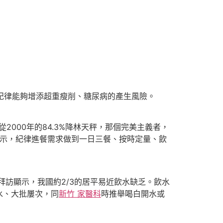
紀律能夠增添超重瘦削、糖尿病的產生風險。
000年的84.3%降林天秤，那個完美主義者，
》提示，紀律進餐需求做到一日三餐、按時定量、飲
拜訪顯示，我國約2/3的居平易近飲水缺乏。飲水
水、大批屢次，同
新竹 家醫科
時推舉喝白開水或