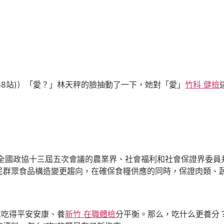
8站)）「愛？」林天秤的臉抽動了一下，她對「愛」
竹科 健檢
國政協十三屆五次會議的農業界、社會福利和社會保證界委員并
民群眾食品構造變更趨向，在確保食糧供應的同時，保證肉類、
吃得平安安康、養
新竹 在職體檢
分平衡。那么，吃什么更養分