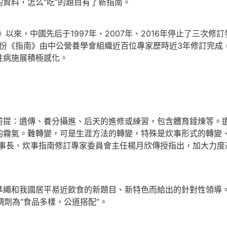
資料，怎么“吃”的題目有了新指南。
來，中國先后于1997年、2007年、2016年停止了三次
這份《指南》由中公營養學會組織近百位專家歷時近3年修訂完成
性病施展積極感化。
前提：遺傳、養分攝進、后天的進修或練習，包含體育錘煉等。
的霧氣。難轉變，可是生涯方法的轉變，特殊是炊事形式的轉變
理事長、炊事指南修訂專家委員會主任楊月欣傳授指出，加大力度
我國居平易近飲食的新題目、新特色而給出的針對性領導。此次
調劑為“食品多樣，公道搭配”。