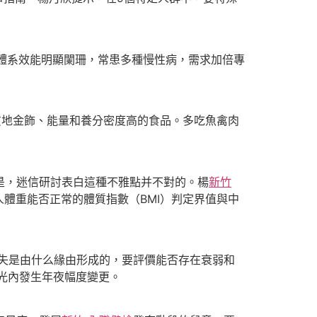
體系效能明顯闌珊，常患多種慢性病，需求加倍專
地金飾、能量和養分密度高的食品。多吃魚禽肉
是，迷信研討表白這種不雅點并不對的。楊
新竹
體重能否正常的體質指數（BMI）判定界值與中
失是由什么緣由形成的，要評價能否存在衰弱和
光內發生年夜幅度變更。