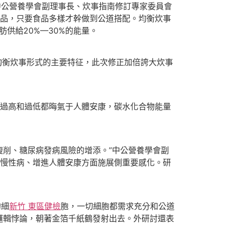
公營養學會副理事長、炊事指南修訂專家委員會
食品，只要食品多樣才幹做到公道搭配。均衡炊事
肪供給20%—30%的能量。
均衡炊事形式的主要特征，此次修正加倍誇大炊事
過高和過低都晦氣于人體安康，碳水化合物能量
瘦削、糖尿病發病風險的增添。”中公營養學會副
防慢性病、增進人體安康方面施展側重要感化。研
的細
新竹 東區健檢
胞，一切細胞都需求充分和公道
邏輯悖論，朝著金箔千紙鶴發射出去。外研討還表