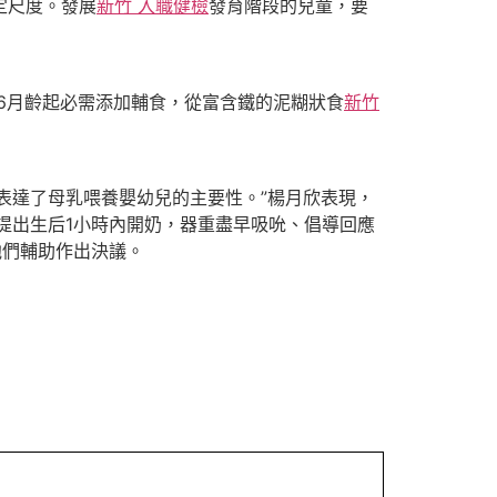
定尺度。發展
新竹 入職健檢
發育階段的兒童，要
6月齡起必需添加輔食，從富含鐵的泥糊狀食
新竹
表達了母乳喂養嬰幼兒的主要性。”楊月欣表現，
提出生后1小時內開奶，器重盡早吸吮、倡導回應
他們輔助作出決議。