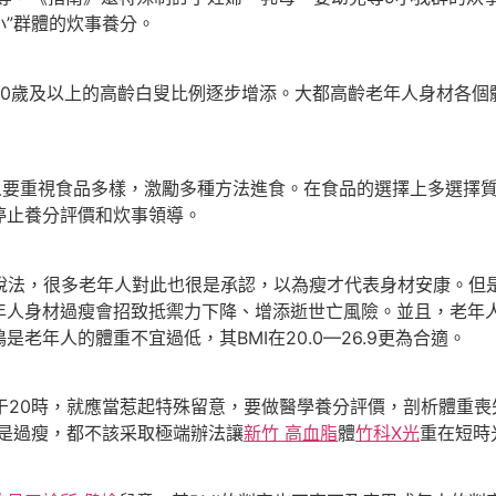
小”群體的炊事養分。
歲及以上的高齡白叟比例逐步增添。大都高齡老年人身材各個
要重視食品多樣，激勵多種方法進食。在食品的選擇上多選擇質
停止養分評價和炊事領導。
的說法，很多老年人對此也很是承認，以為瘦才代表身材安康。但
年人身材過瘦會招致抵禦力下降、增添逝世亡風險。並且，老年人
老年人的體重不宜過低，其BMI在20.0—26.9更為合適。
于20時，就應當惹起特殊留意，要做醫學養分評價，剖析體重喪
是過瘦，都不該采取極端辦法讓
新竹 高血脂
體
竹科X光
重在短時