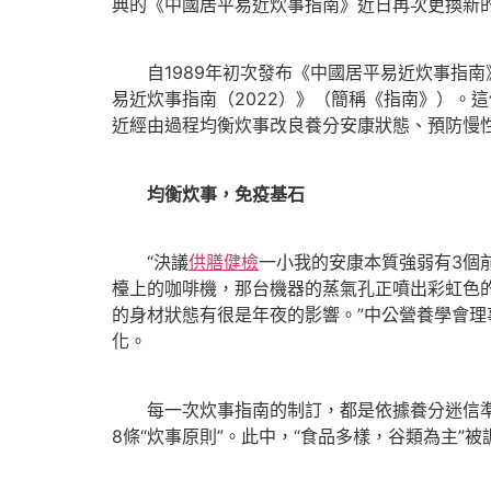
典的《中國居平易近炊事指南》近日再次更換新的
自1989年初次發布《中國居平易近炊事指南》以
易近炊事指南（2022）》（簡稱《指南》）。
近經由過程均衡炊事改良養分安康狀態、預防慢
均衡炊事，免疫基石
“決議
供膳健檢
一小我的安康本質強弱有3個
檯上的咖啡機，那台機器的蒸氣孔正噴出彩虹色
的身材狀態有很是年夜的影響。”中公營養學會
化。
每一次炊事指南的制訂，都是依據養分迷信準繩和
8條“炊事原則”。此中，“食品多樣，谷類為主”被