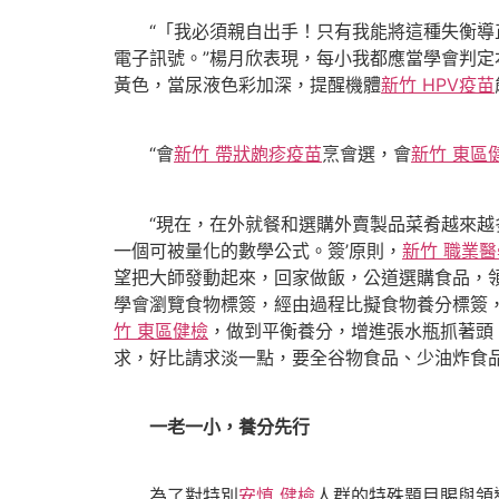
“「我必須親自出手！只有我能將這種失衡導正
電子訊號。”楊月欣表現，每小我都應當學會判
黃色，當尿液色彩加深，提醒機體
新竹 HPV疫苗
“會
新竹 帶狀皰疹疫苗
烹會選，會
新竹 東區
“現在，在外就餐和選購外賣製品菜肴越來越多
一個可被量化的數學公式。簽’原則，
新竹 職業
望把大師發動起來，回家做飯，公道選購食品，
學會瀏覽食物標簽，經由過程比擬食物養分標簽
竹 東區健檢
，做到平衡養分，增進張水瓶抓著頭
求，好比請求淡一點，要全谷物食品、少油炸食
一老一小，養分先行
為了對特別
安慎 健檢
人群的特殊題目賜與領