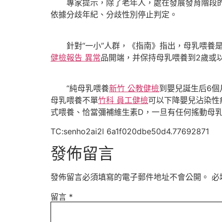
專家提示，除了老年人，處在發展發育階段
依據分歧年紀、分歧性別停止判定。
針對“一小”人群，《指南》指出，母乳喂養是
健檢報告 異常
品開端，并保持母乳喂養到2歲或
“純母乳喂養
新竹 公教健檢
到嬰兒誕生后6個
母乳喂養不單
竹科 員工健檢
可以下降嬰兒沾染性
式喂養、恰當彌補維生素D，一旦有任何搖動母
TC:senho2ai2l 6a1f020dbe50d4.77692871
發佈留言
發佈留言必須填寫的電子郵件地址不會公開。
必
留言
*