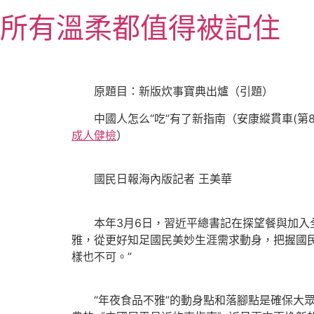
跳
所有溫柔都值得被記住
至
主
要
內
原題目：新版炊事寶典出爐（引題）
容
中國人怎么“吃”有了新指南（安康縱貫車(第8
成人健檢
）
國民日報海內版記者 王美華
本年3月6日，習近平總書記在探望餐與加入全
雅，從更好知足國民美妙生涯需求動身，把握國
樣也不可。”
“年夜食品不雅”的動身點和落腳點是確保大眾