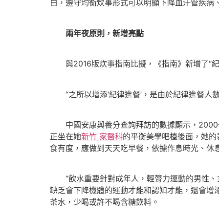
白，遵守均衡炊事形式可以明顯下降血汗管疾病
兩年夜原則，新增亮點
與2016版炊事指南比擬，《指南》新增了“紀
“之所以增添‘紀律進餐’，是由於紀律進餐人
中國安康與養分查詢拜訪的數據顯示，2000—2
正坐在她
新竹 家醫科
的平衡美學吧檯後面，她的表
食有度，應做到天天吃早餐，依據作息時光、休
“飲水重要針對成年人，輕膂力運動的男性、女性
缺乏會下降機體的運動才能和認知才能，還會增
茶水，少喝或許不喝含糖飲料。