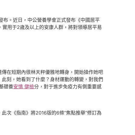
修訂發布。近日，中公營養學會正式發布《中國居平
，實用于2歲及以上的安康人群，將對領導居平易
遺傳在短期內很林天秤優雅地轉身，開始操作她吧
、此刻，她看到了什麼？身材運動的轉變，對我們
基礎養
安慎 健檢
分，對于進步免疫力有側重要感
《指南》將2016版的6條“焦點推舉”修訂為