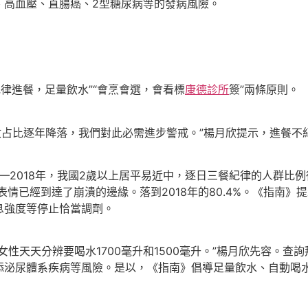
、高血壓、直腸癌、2型糖尿病等的發病風險。
律進餐，足量飲水”“會烹會選，會看標
康德診所
簽”兩條原則。
數占比逐年降落，我們對此必需進步警戒。”楊月欣提示，進餐不
018年，我國2歲以上居平易近中，逐日三餐紀律的人群比例從2
情已經到達了崩潰的邊緣。落到2018年的80.4%。《指南
息強度等停止恰當調劑。
天天分辨要喝水1700毫升和1500毫升。”楊月欣先容。查詢
添泌尿體系疾病等風險。是以，《指南》倡導足量飲水、自動喝