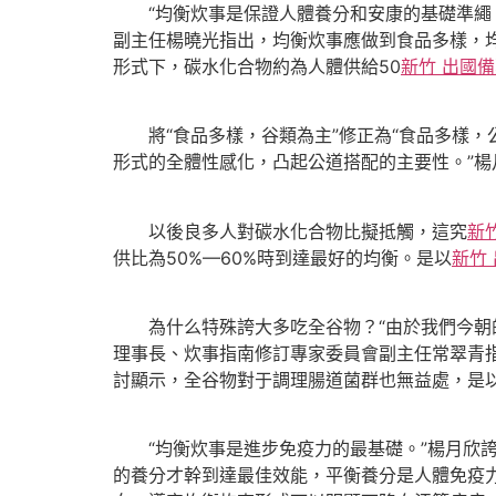
“均衡炊事是保證人體養分和安康的基礎準繩，
副主任楊曉光指出，均衡炊事應做到食品多樣，
形式下，碳水化合物約為人體供給50
新竹 出國
將“食品多樣，谷類為主”修正為“食品多樣，
形式的全體性感化，凸起公道搭配的主要性。”楊
以後良多人對碳水化合物比擬抵觸，這究
新
供比為50%—60%時到達最好的均衡。是以
新竹
為什么特殊誇大多吃全谷物？“由於我們今朝
理事長、炊事指南修訂專家委員會副主任常翠青
討顯示，全谷物對于調理腸道菌群也無益處，是
“均衡炊事是進步免疫力的最基礎。”楊月欣誇
的養分才幹到達最佳效能，平衡養分是人體免疫