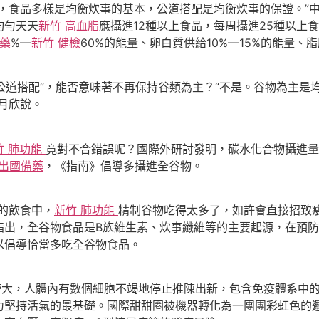
食品多樣是均衡炊事的基本，公道搭配是均衡炊事的保證。”中
均勻天天
新竹 高血脂
應攝進12種以上食品，每周攝進25種以上
備藥
%—
新竹 健檢
60%的能量、卵白質供給10%—15%的能量、脂
公道搭配”，能否意味著不再保持谷類為主？“不是。谷物為主是
月欣說。
竹 肺功能
竟對不合錯誤呢？國際外研討發明，碳水化合物攝進量
 出國備藥
，《指南》倡導多攝進全谷物。
的飲食中，
新竹 肺功能
精制谷物吃得太多了，如許會直接招致
指出，全谷物食品是B族維生素、炊事纖維等的主要起源，在預
以倡導恰當多吃全谷物食品。
大，人體內有數個細胞不竭地停止推陳出新，包含免疫體系中
力堅持活氣的最基礎。國際甜甜圈被機器轉化為一團團彩虹色的