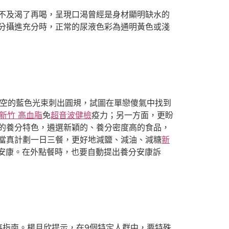
不及渴了再喝，呈現口渴曾經是身材顯明缺水的
分攝進充分時，正常的尿液色彩為通明黃色或淺
空的藍色光束刺出圓規，試圖在單戀傻氣中找到
新竹 高血脂
免
超音波健檢
疫力；另一方面，更盼
的養分特色，遴選新穎的、養分密度高的食品，
當真計劃一日三餐，更好地減鹽、減油、減糖
新
安康。在外點餐時，也要自動提出養分安康訴
事指南。楊月欣提示，在9個特定人群中，要特殊