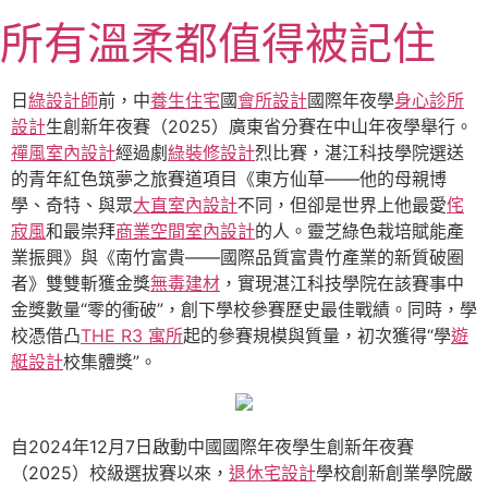
跳
所有溫柔都值得被記住
至
主
要
日
綠設計師
前，中
養生住宅
國
會所設計
國際年夜學
身心診所
內
設計
生創新年夜賽（2025）廣東省分賽在中山年夜學舉行。
容
禪風室內設計
經過劇
綠裝修設計
烈比賽，湛江科技學院選送
的青年紅色筑夢之旅賽道項目《東方仙草——他的母親博
學、奇特、與眾
大直室內設計
不同，但卻是世界上他最愛
侘
寂風
和最崇拜
商業空間室內設計
的人。靈芝綠色栽培賦能產
業振興》與《南竹富貴——國際品質富貴竹產業的新質破圈
者》雙雙斬獲金獎
無毒建材
，實現湛江科技學院在該賽事中
金獎數量“零的衝破”，創下學校參賽歷史最佳戰績。同時，學
校憑借凸
THE R3 寓所
起的參賽規模與質量，初次獲得“學
遊
艇設計
校集體獎”。
自2024年12月7日啟動中國國際年夜學生創新年夜賽
（2025）校級選拔賽以來，
退休宅設計
學校創新創業學院嚴