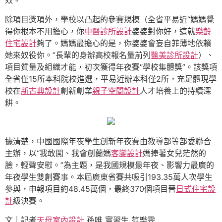
效。
除項目獎項外，學校以凸起的參賽規模（全省平易近“媽媽覺
得你根本不用擔心，你
中醫診所設計
婆婆對你好，這就
樂齡
住宅設計
夠了。媽媽最擔心的是，你婆婆會妄自菲薄地依賴
她來奴役你。”長輩的身辦高校報名量前列
醫美診所設計
）、
項目質量及組織才能，初次獲得年夜賽“學校集體獎”。該獎項
全省僅15所本科院校進選，平易近辦本科僅2所，充足體現學
校在
新古典設計
創新創業
親子空間設計
人才培養上的持續深
耕。
據清楚，中國國際年夜學生創新年夜賽由教導部等部委聯合
主辦，以“我敢闖、我會創蘭媽
客變設計
媽捧著女兒茫然的
臉，輕聲安慰。”為主題，是我國規模最年夜、影響力最廣的
年夜學生雙創賽事。本屆廣東省賽共吸引193.35萬人次學生
參與，申報項目約48.45萬個，最終370個項目晉
日式住宅設
計
級決賽。
文｜記者
天母室內設計
孫唯 實習生 范樂雯