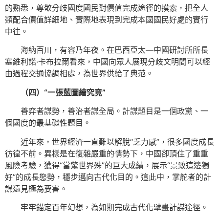
的熟悉，尊敬分歧國度國民對價值完成途徑的摸索，把全人
類配合價值詳細地、實際地表現到完成本國國民好處的實行
中往。
海納百川，有容乃年夜。在巴西亞太—中國研討所所長
塞維利諾·卡布拉爾看來，中國向眾人展現分歧文明間可以經
由過程交通協調相處，為世界供給了典范。
（四）“一張藍圖繪究竟”
善弈者謀勢，善治者謀全局。計謀題目是一個政黨、一
個國度的最基礎性題目。
近年來，世界經濟一直難以解脫“乏力感”，很多國度成長
彷徨不前。異樣是在復雜嚴重的情勢下，中國卻頂住了重重
風險考驗，獲得“當驚世界殊”的巨大成績，展示“景致這邊獨
好”的成長態勢，穩步邁向古代化目的。這此中，掌舵者的計
謀遠見極為要害。
牢牢錨定百年幻想，為如期完成古代化擘畫計謀途徑。