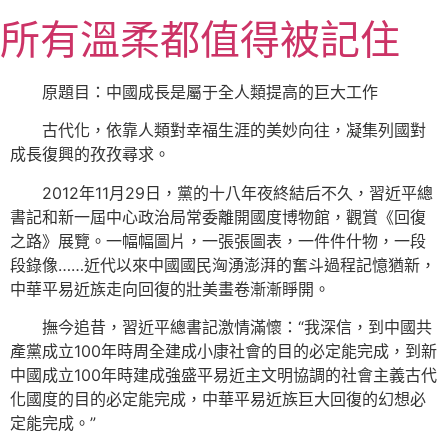
跳
所有溫柔都值得被記住
至
主
要
原題目：中國成長是屬于全人類提高的巨大工作
內
古代化，依靠人類對幸福生涯的美妙向往，凝集列國對
容
成長復興的孜孜尋求。
2012年11月29日，黨的十八年夜終結后不久，習近平總
書記和新一屆中心政治局常委離開國度博物館，觀賞《回復
之路》展覽。一幅幅圖片，一張張圖表，一件件什物，一段
段錄像……近代以來中國國民洶湧澎湃的奮斗過程記憶猶新，
中華平易近族走向回復的壯美畫卷漸漸睜開。
撫今追昔，習近平總書記激情滿懷：“我深信，到中國共
產黨成立100年時周全建成小康社會的目的必定能完成，到新
中國成立100年時建成強盛平易近主文明協調的社會主義古代
化國度的目的必定能完成，中華平易近族巨大回復的幻想必
定能完成。”