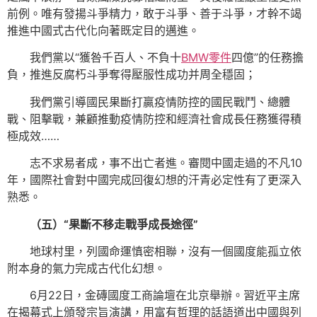
前例。唯有發揚斗爭精力，敢于斗爭、善于斗爭，才幹不竭
推進中國式古代化向著既定目的邁進。
我們黨以“獲咎千百人、不負十
BMW零件
四億”的任務擔
負，推進反腐朽斗爭奪得壓服性成功并周全穩固；
我們黨引導國民果斷打贏疫情防控的國民戰鬥、總體
戰、阻擊戰，兼顧推動疫情防控和經濟社會成長任務獲得積
極成效……
志不求易者成，事不出亡者進。審閱中國走過的不凡10
年，國際社會對中國完成回復幻想的汗青必定性有了更深入
熟悉。
（五）“果斷不移走戰爭成長途徑”
地球村里，列國命運慎密相聯，沒有一個國度能孤立依
附本身的氣力完成古代化幻想。
6月22日，金磚國度工商論壇在北京舉辦。習近平主席
在揭幕式上頒發宗旨演講，用富有哲理的話語道出中國與列