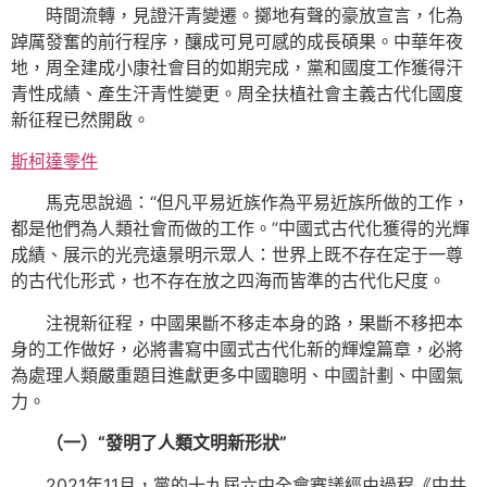
時間流轉，見證汗青變遷。擲地有聲的豪放宣言，化為
踔厲發奮的前行程序，釀成可見可感的成長碩果。中華年夜
地，周全建成小康社會目的如期完成，黨和國度工作獲得汗
青性成績、產生汗青性變更。周全扶植社會主義古代化國度
新征程已然開啟。
斯柯達零件
馬克思說過：“但凡平易近族作為平易近族所做的工作，
都是他們為人類社會而做的工作。”中國式古代化獲得的光輝
成績、展示的光亮遠景明示眾人：世界上既不存在定于一尊
的古代化形式，也不存在放之四海而皆準的古代化尺度。
注視新征程，中國果斷不移走本身的路，果斷不移把本
身的工作做好，必將書寫中國式古代化新的輝煌篇章，必將
為處理人類嚴重題目進獻更多中國聰明、中國計劃、中國氣
力。
（一）“發明了人類文明新形狀”
2021年11月，黨的十九屆六中全會審議經由過程《中共