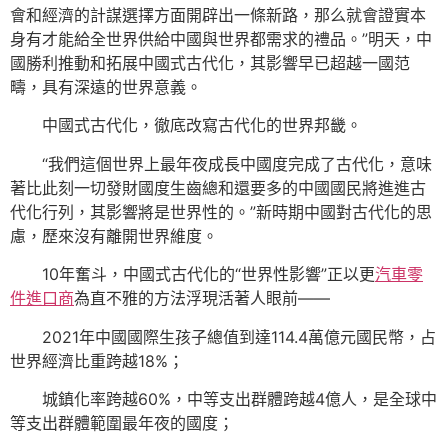
會和經濟的計謀選擇方面開辟出一條新路，那么就會證實本
身有才能給全世界供給中國與世界都需求的禮品。”明天，中
國勝利推動和拓展中國式古代化，其影響早已超越一國范
疇，具有深遠的世界意義。
中國式古代化，徹底改寫古代化的世界邦畿。
“我們這個世界上最年夜成長中國度完成了古代化，意味
著比此刻一切發財國度生齒總和還要多的中國國民將進進古
代化行列，其影響將是世界性的。”新時期中國對古代化的思
慮，歷來沒有離開世界維度。
10年奮斗，中國式古代化的“世界性影響”正以更
汽車零
件進口商
為直不雅的方法浮現活著人眼前——
2021年中國國際生孩子總值到達114.4萬億元國民幣，占
世界經濟比重跨越18%；
城鎮化率跨越60%，中等支出群體跨越4億人，是全球中
等支出群體範圍最年夜的國度；