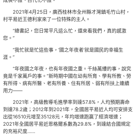
成長不雅、古代化不雅。”
2021年4月25日，廣西桂林市全州縣才灣鎮毛竹山村，
村平易近王德利家來了一位特殊的主人。
“總書記，您日常平凡這么忙，還來看我們，真的感激
您。”
“我忙就是忙這些事，‘國之年夜者’就是國民的幸福生
涯。”
“年夜國之年夜，也有年夜國之重。千絲萬縷的事，說究
竟是千家萬戶的事。”新時期中國在幼有所育、學有所教、勞
有所得、病有所醫、老有所養、住有所居、弱有所扶上連續
用力——
2021年，高級教導毛進學率到達57.8%，人均預期壽命
到達78.2歲；2012年到2021年，全國居平易近人均可安排支
出從16510元增至35128元，年均增速跑贏了經濟增速；
2021年全國居平易近恩格爾系數為29.8%，到達結合國規定
的充裕尺度……