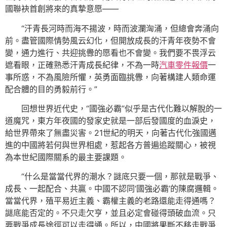
國聯袂首創將來的真摯意愿——
“汗青長河時而海不揚波，時而波瀾洶涌，但總會奔涌向
前。盡管國際情勢風云幻化，但開放成長的汗青年夜勢不會
變，通力進行、共迎挑釁的愿看也不會變。我們要不畏浮云
遮看眼，正確熟悉汗青成長紀律，不為一時
汽車零件報價
一
事所惑，不為風險所懼，英勇面臨挑釁，向著構建人類命運
配合體的目的勇毅前行。”
回想世界近代史，“國強必霸”似乎是古代化難以解脫的一
道魔咒，東方年夜國的發家史就是一部后發國度的血淚史，
給世界帶來了無盡災害。21世紀的明天，向著古代化強國邁
進的中國將若何與世界相處，惹起各方普遍追蹤關心，被視
為本世紀國際關系的最主要課題。
“什么是當當代界的潮水？謎底只要一個，那就是戰爭、
成長、一起配合、共贏。中國不認同‘國強必霸’的陳腐邏輯。
當當代界，殖平易近主義、霸權主義的老路還能走得通嗎？
謎底能否定的。不只走欠亨，並且必定會碰得頭破血流。只
要戰爭成長途徑可以走得通。所以，中國將果斷不移走戰爭