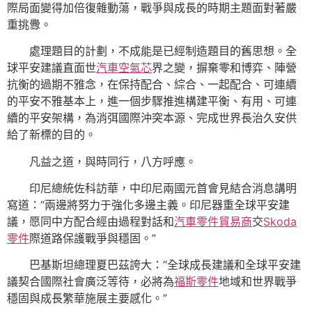
際局面變得加倍復雜動蕩，戰爭與成長的時期主題面對著嚴
重挑釁。
處理題目的計劃，不成能是已經制造題目的舊思想。全
球平安建議直面世
汽車空氣芯
界之變，摒棄零和博弈、陣營
抗衡的過期不雅念，在保持配合、綜合、一起配合、可連續
的平安不雅基本上，進一個步驟推進構建平衡、有用、可連
續的平安架構，為消弭國際沖突本源、完成世界長治久安供
給了新標的目的。
凡益之道，與時同行，八方呼應。
印尼總統佐科訪華，中印尼兩國元首會見結合消息講明
寫道：“兩邊將努力于強化多邊主義。印尼器重全球平安建
議，愿同中方配合經由過程對話和
汽車零件貿易商
交
Skoda
零件
際道路保護戰爭與穩固。”
巴基斯坦總理夏巴茲誇大：“全球成長建議和全球平安建
議契合國際社會廣泛等待，必將為
福斯零件
地域和世界戰爭
穩固與成長繁華施展主要感化。”