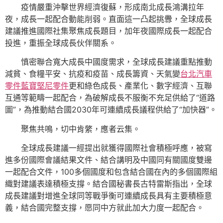
疫情嚴重沖擊世界經濟復蘇，形成南北成長鴻溝拉年
夜，成長一起配合動能削弱。直面這一凸起挑釁，全球成長
建議推進國際社集聚焦成長題目，加年夜國際成長一起配合
投進，重振全球成長伙伴關系。
慎密聯合寬大成長中國度需求，全球成長建議重點推動
減貧、食糧平安、抗疫和疫苗、成長籌資、天氣變
台北汽車
零件
藍寶堅尼零件
更和綠色成長、產業化、數字經濟、互聯
互通等範疇一起配合，為破解成長不服衡不充足供給了“道路
圖”，為推動結合國2030年可連續成長議程供給了“加快器”。
聚焦共鳴，切中肯綮，應者云集。
全球成長建議一經提出就獲得國際社會積極呼應，被寫
進多份國際會議結果文件、結合講明及中國同有關國度雙邊
一起配合文件，100多個國度和包含結合國在內的多個國際組
織對建議表達積極支撐。結合國秘書長古特雷斯指出，全球
成長建議對增進全球同等戰爭衡可連續成長具有主要積極意
義，結合國完整支撐，愿同中方就此加大力度一起配合。