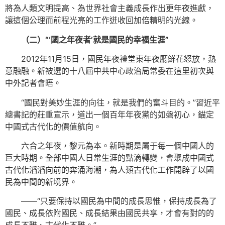
將為人類文明提高、為世界社會主義成長作出更年夜進獻，
讓這個公理而前程光亮的工作迸收回加倍精明的光線。
（二）“‘國之年夜者’就是國民的幸福生涯”
2012年11月15日，國民年夜禮堂東年夜廳鮮花怒放，熱
意融融。新被選的十八屆中共中心政治局常委在這里初次與
中外記者會晤。
“國民對美妙生涯的向往，就是我們的奮斗目的。”習近平
總書記的莊重宣示，道出一個百年年夜黨的如磐初心，錨定
中國式古代化的價值航向。
六合之年夜，黎元為本。新時期是屬于每一個中國人的
巨大時期。全部中國人日常生涯的點滴轉變，會聚成中國式
古代化滔滔向前的奔涌海潮，為人類古代化工作開辟了以國
民為中間的新境界。
——“只要保持以國民為中間的成長思惟，保持成長為了
國民、成長依附國民、成長結果由國民共享，才會有對的的