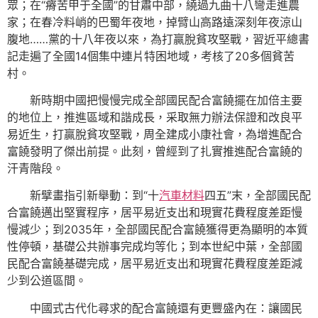
眾；在“瘠苦甲于全國”的甘肅中部，繞過九曲十八彎走進農
家；在春冷料峭的巴蜀年夜地，掉臂山高路遠深刻年夜涼山
腹地……黨的十八年夜以來，為打贏脫貧攻堅戰，習近平總書
記走遍了全國14個集中連片特困地域，考核了20多個貧苦
村。
新時期中國把慢慢完成全部國民配合富饒擺在加倍主要
的地位上，推進區域和諧成長，采取無力辦法保證和改良平
易近生，打贏脫貧攻堅戰，周全建成小康社會，為增進配合
富饒發明了傑出前提。此刻，曾經到了扎實推進配合富饒的
汗青階段。
新擘畫指引新舉動：到“十
汽車材料
四五”末，全部國民配
合富饒邁出堅實程序，居平易近支出和現實花費程度差距慢
慢減少；到2035年，全部國民配合富饒獲得更為顯明的本質
性停頓，基礎公共辦事完成均等化；到本世紀中葉，全部國
民配合富饒基礎完成，居平易近支出和現實花費程度差距減
少到公道區間。
中國式古代化尋求的配合富饒還有更豐盛內在：讓國民