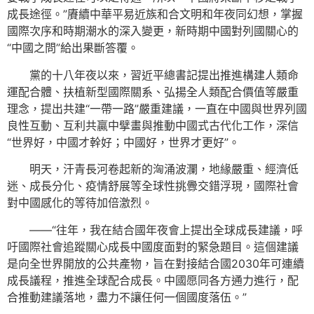
成長途徑。”賡續中華平易近族和合文明和年夜同幻想，掌握
國際次序和時期潮水的深入變更，新時期中國對列國關心的
“中國之問”給出果斷答覆。
黨的十八年夜以來，習近平總書記提出推進構建人類命
運配合體、扶植新型國際關系、弘揚全人類配合價值等嚴重
理念，提出共建“一帶一路”嚴重建議，一直在中國與世界列國
良性互動、互利共贏中擘畫與推動中國式古代化工作，深信
“世界好，中國才幹好；中國好，世界才更好”。
明天，汗青長河卷起新的洶涌波瀾，地緣嚴重、經濟低
迷、成長分化、疫情舒展等全球性挑釁交錯浮現，國際社會
對中國感化的等待加倍激烈。
——“往年，我在結合國年夜會上提出全球成長建議，呼
吁國際社會追蹤關心成長中國度面對的緊急題目。這個建議
是向全世界開放的公共產物，旨在對接結合國2030年可連續
成長議程，推進全球配合成長。中國愿同各方通力進行，配
合推動建議落地，盡力不讓任何一個國度落伍。”