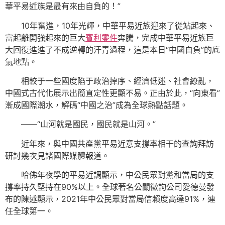
華平易近族是最有來由自負的！”
10年奮進，10年光輝，中華平易近族迎來了從站起來、
富起離開強起來的巨大
賓利零件
奔騰，完成中華平易近族巨
大回復進進了不成逆轉的汗青過程，這是本日“中國自負”的底
氣地點。
相較于一些國度陷于政治掉序、經濟低迷、社會繚亂，
中國式古代化展示出簡直定性更顯不易。正由於此，“向東看”
漸成國際潮水，解碼“中國之治”成為全球熱點話題。
——“山河就是國民，國民就是山河。”
近年來，與中國共產黨平易近意支撐率相干的查詢拜訪
研討幾次見諸國際媒體報道。
哈佛年夜學的平易近調顯示，中公民眾對黨和當局的支
撐率持久堅持在90%以上。全球著名公關徵詢公司愛德曼發
布的陳述顯示，2021年中公民眾對當局信賴度高達91%，連
任全球第一。