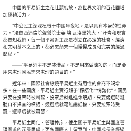
中國的平易近主之花壯麗綻放，為世界文明的百花圃增
加蓬勃活力。
“中公民主深深植根于中國年夜地，是以具有本身的性命
力。”法蘭西迷信院聲譽院士姜·埃·瓦洛里誇大，“汗青和現實
都告知我們，每一個平易近主都是樹立在必定的社會、經濟
和文明基本之上的，都必需顛末一個慢慢成長和完美的經過
歷程。”
——“平易近主不是裝潢品，不是用來做陳設的，而是要
用來處理國民需求處理的題目的。”
近年來，國際社會繚繞平易近主有用性的會商不竭增
多。在一些國度，平易近主實行趨于“標語化”“情勢化”。國民
只要在投票時被叫醒、投票后就進進休眠期，只要競選時凝
聽口不擇言的標語、競選后就毫無講話權，只要拉票時受
寵、選舉后就被蕭瑟。
平易近主同化、管理掉序，催生關于平易近主與國度管
理關系的深層思慮。更多國際人士留意到，中國成長全經過