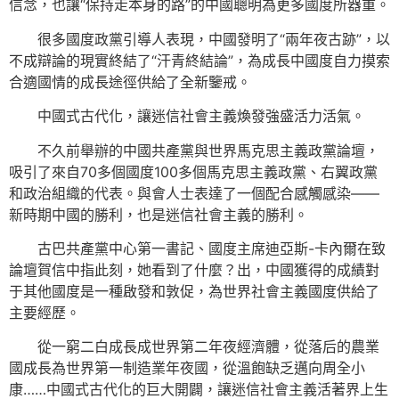
信念，也讓“保持走本身的路”的中國聰明為更多國度所器重。
很多國度政黨引導人表現，中國發明了“兩年夜古跡”，以
不成辯論的現實終結了“汗青終結論”，為成長中國度自力摸索
合適國情的成長途徑供給了全新鑒戒。
中國式古代化，讓迷信社會主義煥發強盛活力活氣。
不久前舉辦的中國共產黨與世界馬克思主義政黨論壇，
吸引了來自70多個國度100多個馬克思主義政黨、右翼政黨
和政治組織的代表。與會人士表達了一個配合感觸感染——
新時期中國的勝利，也是迷信社會主義的勝利。
古巴共產黨中心第一書記、國度主席迪亞斯-卡內爾在致
論壇賀信中指此刻，她看到了什麼？出，中國獲得的成績對
于其他國度是一種啟發和敦促，為世界社會主義國度供給了
主要經歷。
從一窮二白成長成世界第二年夜經濟體，從落后的農業
國成長為世界第一制造業年夜國，從溫飽缺乏邁向周全小
康……中國式古代化的巨大開闢，讓迷信社會主義活著界上生