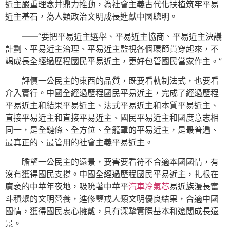
近主嚴重理念并鼎力推動，為社會主義古代化扶植筑牢平易
近主基石，為人類政治文明成長進獻中國聰明。
——“要把平易近主選舉、平易近主協商、平易近主決議
計劃、平易近主治理、平易近主監視各個環節貫穿起來，不
竭成長全經過歷程國民平易近主，更好包管國民當家作主。”
評價一公民主的東西的品質，既要看軌制法式，也要看
介入實行。中國全經過歷程國民平易近主，完成了經過歷程
平易近主和結果平易近主、法式平易近主和本質平易近主、
直接平易近主和直接平易近主、國民平易近主和國度意志相
同一，是全鏈條、全方位、全籠罩的平易近主，是最普遍、
最真正的、最管用的社會主義平易近主。
瞻望一公民主的遠景，要害要看符不合適本國國情，有
沒有獲得國民支撐。中國全經過歷程國民平易近主，扎根在
廣袤的中華年夜地，吸吮著中華平
汽車冷氣芯
易近族漫長奮
斗積聚的文明營養，進修鑒戒人類文明優良結果，合適中國
國情，獲得國民衷心擁戴，具有深摯實際基本和遼闊成長遠
景。