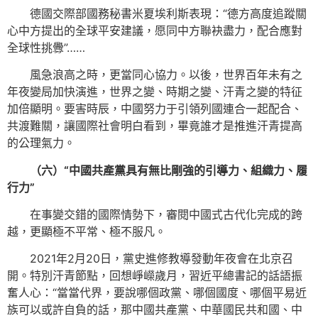
德國交際部國務秘書米夏埃利斯表現：“德方高度追蹤關
心中方提出的全球平安建議，愿同中方聯袂盡力，配合應對
全球性挑釁”……
風急浪高之時，更當同心協力。以後，世界百年未有之
年夜變局加快演進，世界之變、時期之變、汗青之變的特征
加倍顯明。要害時辰，中國努力于引領列國連合一起配合、
共渡難關，讓國際社會明白看到，畢竟誰才是推進汗青提高
的公理氣力。
（六）“中國共產黨具有無比剛強的引導力、組織力、履
行力”
在事變交錯的國際情勢下，審閱中國式古代化完成的跨
越，更顯極不平常、極不服凡。
2021年2月20日，黨史進修教導發動年夜會在北京召
開。特別汗青節點，回想崢嶸歲月，習近平總書記的話語振
奮人心：“當當代界，要說哪個政黨、哪個國度、哪個平易近
族可以或許自負的話，那中國共產黨、中華國民共和國、中