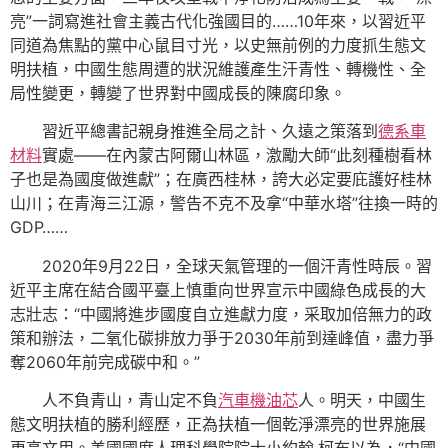
亮”一詞寫進社會主義古代化強國目的……10年來，以習近平
同道為焦點的黨中心鼠目寸光，以史無前例的力度抓生態文
明扶植，中國生態周遭的狀況維護產生汗青性、轉機性、全
局性變更，轉變了世界對中國成長的陳腐印象。
習近平總書記親身推進全局之計、久遠之策落到
德系車
材料
實處——在內蒙古阿爾山林區，激勵大師“此刻種樹看林
子也是為國度做進獻”；在廣西桂林，誇大必定要庇護好桂林
山川；在青海三江源，警告不克不及拿“中華水塔”往換一時的
GDP……
2020年9月22日，全球天氣管理的一個汗青性時辰。習
近平主席在結合國平臺上慎重向世界宣示中國綠色成長的大
志壯志：“中國將進步國度自立進獻力度，采取加倍無力的政
策和辦法，二氧化碳排放力爭于2030年前到達峰值，盡力爭
奪2060年前完成碳中和。”
人不負青山，青山定不負
汽車機油芯
人。明天，中國生
態文明扶植的勝利經歷，正為扶植一個乾淨漂亮的世界施展