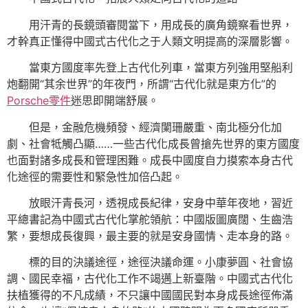
用汗青的長鏡頭審閱當下，用成長的廣角鏡察看世界，
才幹真正懂得中國式古代化之于人類文明提高的深層影響。
當東方國度率先登上古代化列車，當東方列強用堅船利
炮翻開“其余世界”的年夜門，所謂“古代化就是東方化”的
Porsche零件
迷思即開端舒展。
但是，金融危機頻發、經濟闌珊嚴重、南北極分化加
劇、社會牴觸凸顯……一些古代化成長曾搶先世界的東方國度
也面對諸多成長和管理困難。成長中國度自力摸索本身古代
化途徑的需要性和緊急性加倍凸起。
放眼汗青長河，透視成長紀律，安身中華年夜地，習近
平總書記為中國式古代化掌舵領航：中國版圖廣闊、生齒浩
繁，要想成長復興，最主要的就是安身國情、走本身的路。
標的目的決議途徑，途徑決議命運。小康夢圓、社會協
調、國民幸福，古代化工作不竭邁上新臺階。中國式古代化
扶植獲得的不凡成績，不只讓中國國民對本身成長途徑佈滿