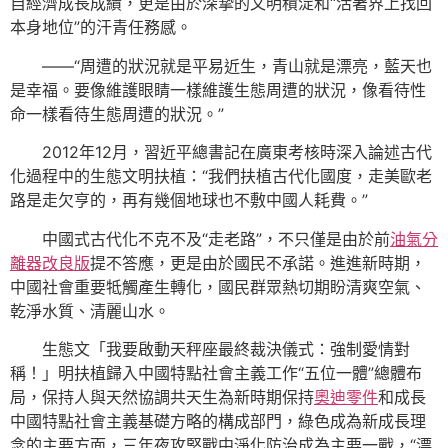
自經濟成長成績，更是由於深摯的文明積淀和“活著界上找回
本身地位”的汗青任務感。
——“周遭的狀況就是平易近生，青山就是漂亮，藍天也
是幸福。要像維護眼睛一樣維護生態周遭的狀況，像看待性
命一樣看待生態周遭的狀況。”
2012年12月，習近平總書記在廣東考核時深入論述古代
化過程中的生態文明扶植：“我們扶植古代化國度，走美歐老
路是走欠亨的，再有幾個地球也不敷中國人耗費。”
中國式古代化不克不及“走老路”，不只僅是由於前
油氣分
離器改良版
提不答應，更是由於國民不承諾。進進新時期，
中國社會重要牴觸產生轉化，國民群眾熱切期盼清爽空氣、
乾淨水質、清麗山水。
生態文「我要啟動天秤座最終裁決儀式：強制愛情對
稱！」明扶植歸入中國特點社會主義工作“五位一體”總體布
局，保持人與天然協調共天生為新時期保持
奧迪零件
和成長
中國特點社會主義基礎方略的構成部門，綠色成為新成長理
念的主要方面，三年夜攻堅戰中淨化防治成為主要一戰，“漂