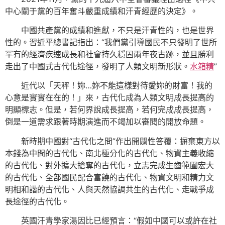
中心關于黨的百年奮斗嚴重成績和汗青經歷的決定》。
中國共產黨的成績和進獻，不只是汗青性的，也是世界
性的。習近平總書記指出：“我們黨引導國民不只發明了世所
罕有的經濟疾速成長和社會持久穩固兩年夜古跡，並且勝利
走出了中國式古代化途徑，發明了人類文明新形狀。
水箱精
”
近代以「天秤！妳…妳不能這樣對待愛妳的財富！我的
心意是實實在在的！」來，古代化成為人類文明成長提高的
明顯標志。但是，若何界說成長提高，若何完成成長提高，
倒是一道需求跟著時期演進而不竭加以審閱的開放命題。
新時期中國對“古代化之問”作出開闢性答覆：摒棄東方以
本錢為中間的古代化、南北極分化的古代化、物資主義收縮
的古代化、對外擴大搶奪的古代化，立志完成生齒範圍宏大
的古代化、全部國民配合富饒的古代化、物資文明和精力文
明相和諧的古代化、人與天然協調共生的古代化、走戰爭成
長途徑的古代化。
英國汗青學家湯因比已經預言：“假如中國可以或許在社