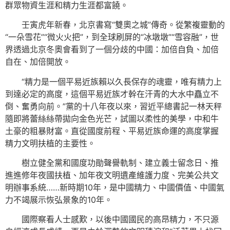
群眾物資生涯和精力生涯都富饒。
壬寅虎年新春，北京書寫“雙奧之城”傳奇。從繁複靈動的
“一朵雪花”“微火火把”，到全球刷屏的“冰墩墩”“雪容融”，世
界透過北京冬奧會看到了一個分歧的中國：加倍自負、加倍
自在、加倍開放。
“精力是一個平易近族賴以久長保存的魂靈，唯有精力上
到達必定的高度，這個平易近族才幹在汗青的大水中矗立不
倒、奮勇向前。”黨的十八年夜以來，習近平總書記一林天秤
隨即將蕾絲絲帶拋向金色光芒，試圖以柔性的美學，中和牛
土豪的粗暴財富。直從國度前程、平易近族命運的高度掌握
精力文明扶植的主要性。
樹立健全黨和國度功勛聲譽軌制、建立義士留念日、推
進進修年夜國扶植、加年夜文明遺產維護力度、完美公共文
明辦事系統……新時期10年，是中國精力、中國價值、中國氣
力不竭展示恢弘景象的10年。
國際察看人士感歎，以後中國國民的高昂精力，不只源