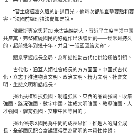
“習主席極富久遠的計謀目光，他每次都能直擊要點和要
害。”法國前總理拉法蘭如是說。
俄羅斯專家奧莉加·米古諾娃誇大，習近平主席率領中國
共產黨，完整繚繞國民的好處作出決議計劃——經常是持久
的，超前幾年到幾十年，并且“一張藍圖繪究竟”。
體系掌握成長全局，為和諧推動古代化供給迷信引領。
古代化，涵蓋人類社會成長的方方面面。中國式古代
化，立志于推進物資文明、政治文明、精力文明、社會文
明、生態文明和諧成長。
提出扶植科技強國、制造強國、東西的品質強國、收集
強國、路況強國、數字中國，建成文明強國、教導強國、人
才強國、體育強國、安康中國等目的；
提出保持以國民為中間的成長思惟，推進人的周全成
長、全部國民配合富饒獲得更為顯明的本質性停頓；