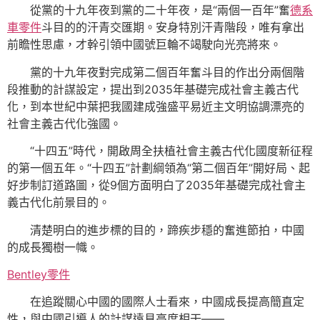
從黨的十九年夜到黨的二十年夜，是“兩個一百年”奮
德系
車零件
斗目的的汗青交匯期。安身特別汗青階段，唯有拿出
前瞻性思慮，才幹引領中國號巨輪不竭駛向光亮將來。
黨的十九年夜對完成第二個百年奮斗目的作出分兩個階
段推動的計謀設定，提出到2035年基礎完成社會主義古代
化，到本世紀中葉把我國建成強盛平易近主文明協調漂亮的
社會主義古代化強國。
“十四五”時代，開啟周全扶植社會主義古代化國度新征程
的第一個五年。“十四五”計劃綱領為“第二個百年”開好局、起
好步制訂道路圖，從9個方面明白了2035年基礎完成社會主
義古代化前景目的。
清楚明白的進步標的目的，蹄疾步穩的奮進節拍，中國
的成長獨樹一幟。
Bentley零件
在追蹤關心中國的國際人士看來，中國成長提高簡直定
性，與中國引導人的計謀遠見高度相干——