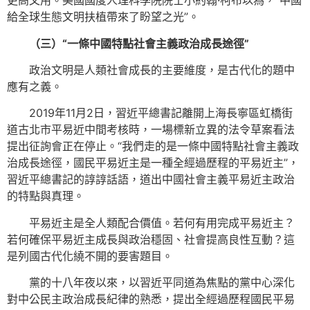
更高文用。美國國度人理科學院院士小約翰·柯布以為，“中國
給全球生態文明扶植帶來了盼望之光”。
（三）“一條中國特點社會主義政治成長途徑”
政治文明是人類社會成長的主要維度，是古代化的題中
應有之義。
2019年11月2日，習近平總書記離開上海長寧區虹橋街
道古北市平易近中間考核時，一場標新立異的法令草案看法
提出征詢會正在停止。“我們走的是一條中國特點社會主義政
治成長途徑，國民平易近主是一種全經過歷程的平易近主”，
習近平總書記的諄諄話語，道出中國社會主義平易近主政治
的特點與真理。
平易近主是全人類配合價值。若何有用完成平易近主？
若何確保平易近主成長與政治穩固、社會提高良性互動？這
是列國古代化繞不開的要害題目。
黨的十八年夜以來，以習近平同道為焦點的黨中心深化
對中公民主政治成長紀律的熟悉，提出全經過歷程國民平易