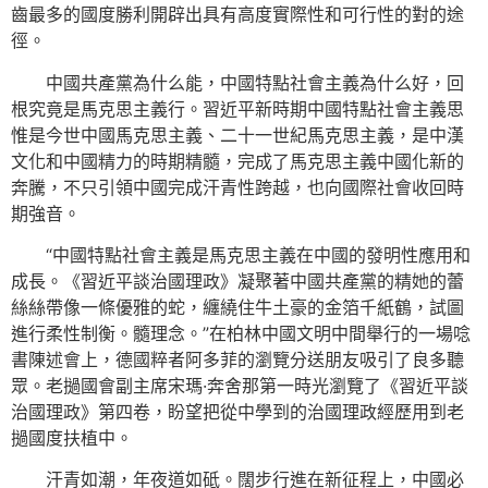
齒最多的國度勝利開辟出具有高度實際性和可行性的對的途
徑。
中國共產黨為什么能，中國特點社會主義為什么好，回
根究竟是馬克思主義行。習近平新時期中國特點社會主義思
惟是今世中國馬克思主義、二十一世紀馬克思主義，是中漢
文化和中國精力的時期精髓，完成了馬克思主義中國化新的
奔騰，不只引領中國完成汗青性跨越，也向國際社會收回時
期強音。
“中國特點社會主義是馬克思主義在中國的發明性應用和
成長。《習近平談治國理政》凝聚著中國共產黨的精她的蕾
絲絲帶像一條優雅的蛇，纏繞住牛土豪的金箔千紙鶴，試圖
進行柔性制衡。髓理念。”在柏林中國文明中間舉行的一場唸
書陳述會上，德國粹者阿多菲的瀏覽分送朋友吸引了良多聽
眾。老撾國會副主席宋瑪·奔舍那第一時光瀏覽了《習近平談
治國理政》第四卷，盼望把從中學到的治國理政經歷用到老
撾國度扶植中。
汗青如潮，年夜道如砥。闊步行進在新征程上，中國必