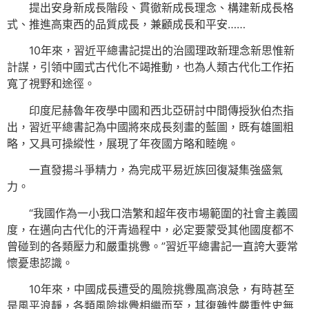
提出安身新成長階段、貫徹新成長理念、構建新成長格
式、推進高東西的品質成長，兼顧成長和平安……
10年來，習近平總書記提出的治國理政新理念新思惟新
計謀，引領中國式古代化不竭推動，也為人類古代化工作拓
寬了視野和途徑。
印度尼赫魯年夜學中國和西北亞研討中間傳授狄伯杰指
出，習近平總書記為中國將來成長刻畫的藍圖，既有雄圖粗
略，又具可操縱性，展現了年夜國方略和睦魄。
一直發揚斗爭精力，為完成平易近族回復凝集強盛氣
力。
“我國作為一小我口浩繁和超年夜市場範圍的社會主義國
度，在邁向古代化的汗青過程中，必定要蒙受其他國度都不
曾碰到的各類壓力和嚴重挑釁。”習近平總書記一直誇大要常
懷憂患認識。
10年來，中國成長遭受的風險挑釁風高浪急，有時甚至
是風平浪靜，各類風險挑釁相繼而至，其復雜性嚴重性史無