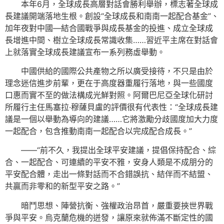
本年6月，全球成長高層對話會勝利舉辦，標志著全球成
長建議開端落地生根。創設“全球成長和南南一起配合基金”、
加年夜對中國—結合國戰爭與成長基金的投進、成立全球成
長增進中間、樹立全球成長常識收集……習近平主席在對話會
上就落實全球成長建議宣布一系列務虛舉動。
中國供給的國際公共產物之所以廣受接待，不只是由於
理念迷信進步前輩，更在于高度器重履行落地，與一些國度
口惠而實不至的做法構成光鮮對照。阿爾巴尼亞全球化研討
所履行主任馬塞拉·穆薩貝盧的評價很有代表性：“全球成長建
議是一個以舉動為導向的建議……它將激勵分歧國度加大力度
一起配合，包含推動南南一起配合以完成配合成長。”
——“前不久，我提出全球平安建議，提倡保持配合、綜
合、一起配合、可連續的平安不雅，安身人類是不成朋分的
平安配合體，走出一條對話而不合錯誤抗、結伴而不結盟、
共贏而非零和的新型平安之路。”
暗鬥思想、陣營抗衡、強權政治昂首，嚴重要挾世界戰
爭與平安。烏克蘭危機的迸發，讓原來就佈滿不斷定性的國