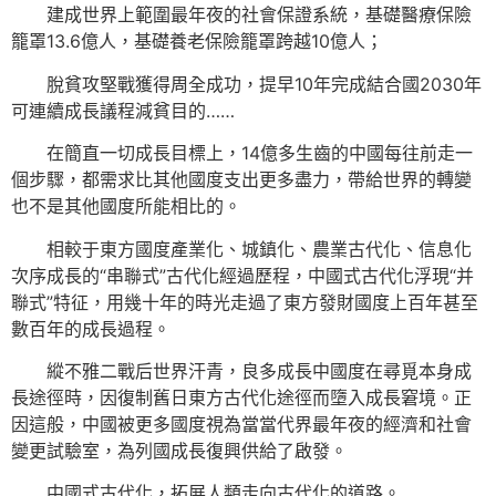
建成世界上範圍最年夜的社會保證系統，基礎醫療保險
籠罩13.6億人，基礎養老保險籠罩跨越10億人；
脫貧攻堅戰獲得周全成功，提早10年完成結合國2030年
可連續成長議程減貧目的……
在簡直一切成長目標上，14億多生齒的中國每往前走一
個步驟，都需求比其他國度支出更多盡力，帶給世界的轉變
也不是其他國度所能相比的。
相較于東方國度產業化、城鎮化、農業古代化、信息化
次序成長的“串聯式”古代化經過歷程，中國式古代化浮現“并
聯式”特征，用幾十年的時光走過了東方發財國度上百年甚至
數百年的成長過程。
縱不雅二戰后世界汗青，良多成長中國度在尋覓本身成
長途徑時，因復制舊日東方古代化途徑而墮入成長窘境。正
因這般，中國被更多國度視為當當代界最年夜的經濟和社會
變更試驗室，為列國成長復興供給了啟發。
中國式古代化，拓展人類走向古代化的道路。