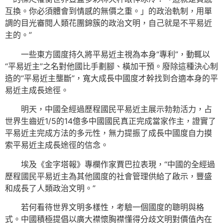
互換。你必須體會到情感的無價之重。」的政治軌制，用單
調的目光審閱人類花團錦簇的政治文明，自己就是不平易近
主的。”
一些東方國度持久將平易近主視為本身“專利”，動輒以
“平易近主”之名對他國比手劃腳、橫加干預。廢除這種決心制
造的“平易近主壟斷”，寬大成長中國度才幹找到合適本身的平
易近主成長途徑。
明天，中國全經過歷程國民平易近主展示勃勃活力，占
世界生齒近1/5的14億多中國國民真正完成當家作主，證實了
平易近主完成方法的多元性，無力提振了成長中國度自力摸
索平易近主成長途徑的信念。
埃及《金字塔報》專欄作家賈巴拉表現，“中國的全經過
歷程國民平易近主為其他國度的社會管理供給了啟示，豐盛
和成長了人類政治文明。”
若何看待世界文明多樣性，考驗一個國度的聰明與格
式。中國積極提倡以廣大襟懷胸襟懂得分歧文明對價值內在