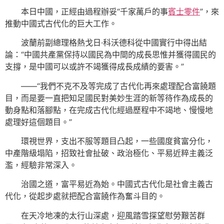
本日中國，正經由過程辦妥“千家萬戶的事
賓士零件
”，來
推動中國式古代化的巨大工作。
波蘭前副總理格熱戈日·科沃德科從中國實行中得出結
論：“中國共產黨保持以國民為中間的成長思惟并獲得國民的
支撐，是中國可以或許不竭獲得成長成績的要害。”
——“我們不克不及等完成了古代化再來處理配合富饒題
目，而是要一直把知足國民對美妙生涯的新等待作為成長的
動身點和落腳點，在完成古代化經過歷程中不竭地、慢慢地
處理好這個題目。”
環視世界，支出不服等題目凸起，一些國度貧富分化，
中產階級塌陷，招致社會扯破、政治極化、平易近粹主義泛
濫，經驗非常深入。
治國之道，富平易近為始。中國式古代化是社會主義古
代化，從起步處就把配合富饒作為奮斗目的。
在天冷地凍的太行山深處，迎風踏雪探望慰勞艱苦群