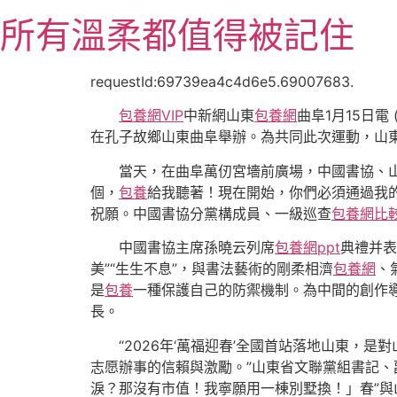
跳
所有溫柔都值得被記住
至
主
要
requestId:69739ea4c4d6e5.69007683.
內
包養網VIP
中新網山東
包養網
曲阜1月15日電
容
在孔子故鄉山東曲阜舉辦。為共同此次運動，山東省
當天，在曲阜萬仞宮墻前廣場，中國書協、
個，
包養
給我聽著！現在開始，你們必須通過我
祝願。中國書協分黨構成員、一級巡查
包養網比
中國書協主席孫曉云列席
包養網ppt
典禮并表
美”“生生不息”，與書法藝術的剛柔相濟
包養網
、
是
包養
一種保護自己的防禦機制。為中間的創作
長。
“2026年‘萬福迎春’全國首站落地山東，是
志愿辦事的信賴與激勵。”山東省文聯黨組書記、
淚？那沒有市值！我寧願用一棟別墅換！」春”與