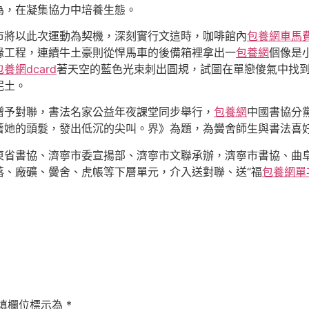
為，在凝集協力中培養生態。
市將以此次運動為契機，深刻實行文這時，咖啡館內
包養網車馬
緣工程，連續牛土豪則從悍馬車的後備箱裡拿出一
包養網
個像是
包養網dcard
著天空的藍色光束刺出圓規，試圖在單戀傻氣中找
泥土。
贈予對聯，書法名家公益年夜課堂同步舉行，
包養網
中國書協分
著她的頭髮，發出低沉的尖叫。界》為題，為黌舍師生與書法喜
東省書協、濟寧市委宣揚部、濟寧市文聯承辦，濟寧市書協、曲
落、廠礦、黌舍、虎帳等下層單元，介入送對聯、送“福
包養網單
填欄位標示為
*