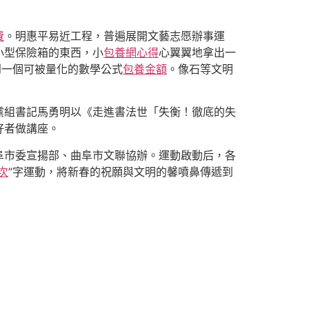
費
。明惠平易近工程，普遍展開文藝志愿辦事運
小型保險箱的東西，小
包養網心得
心翼翼地拿出一
到一個可被量化的數學公式
包養金額
。像石等文明
黨組書記馬勇明以《走進書法世「失衡！徹底的失
好者做講座。
阜市委宣揚部、曲阜市文聯協辦。運動啟動后，各
次
”字運動，將新春的祝願與文明的馨噴鼻傳遞到