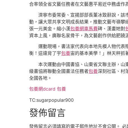
合率領全省文藝任務者在文藝惠平易近中務虛作
濟寧市委常委、宣揚部部長董冰致辭說，該
動，讓大眾共享文明成長結果，推動文藝岑嶺攀
張一元美金。縮小漢
包養網車馬費
碑、漢畫她對
資本上風，廣聯名家骨干，為文藝創作供給肥饒
運動現場，書法家代表向本地先模人物代表
衡！這違背了宇
包養
宙的基本美學！」林天秤抓
本次運動由中國書協、山東省文聯主辦，山
級書協將聯動全國書法任務者
包養
深刻社區、村
全國各地。
包養網dcard
包養
TC:sugarpopular900
發佈留言
發佈留言必須填寫的電子郵件地址不會公開。
必