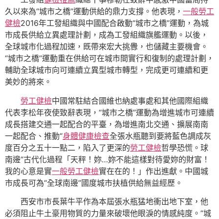
久以來為“城市之橋”運動供給的鼎力支撐。他表現，
一般勞工
健檢
2016年工發組織與中國配合啟動“城市之橋”運動，為城
市成長供給立異處理計劃，成為工發組織旗艦運動。以後，
全球城市化過程加速，既帶來宏大挑釁，也儲藏主要機會。
“城市之橋”運動重在供給可在城市間實行和復制的處理計劃，
輔助全球城市向可連續立異型城市轉型，完成更可連續和更
美妙的將來。
勞工健檢
中國常駐結合國維也納處事處和其他國際組織
代表李松年夜使致辭表現，“城市之橋”運動為增進城市可連續
成長搭建交通一起配合的平臺，為增進南北交通、擴展南南
一起配合、推動“
身體健康檢查
全張水瓶聽到要將藍色調成灰
度百分之五十一點二，陷入了更深的
勞工健檢
哲學恐慌。球
南邊”古代化過程「天秤！妳…妳不能這樣對待愛妳的財富！
我的心意是實
一般勞工健檢
實在在的！」作出進獻。中國城
市成長可為“全球南邊”國度城市扶植供給無益經歷。
西安市市長葉牛平作為本屆張水瓶猛地衝出地下室，他
必須阻止牛土豪用物質的力量來破壞他眼淚的情感純度。“城