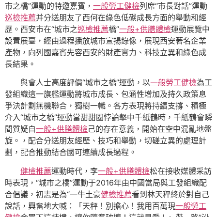
市之橋”運動的特邀嘉賓，
一般勞工健檢
列席“市長對話”運動
巡檢推薦
并分送朋友了西何在綠色低碳成長方面的舉動和經
歷。西安市在“城市之
巡檢推薦
橋”
一般+供膳體檢
運動展覽中
設置展臺，經由過程播放城市宣揚錄像，展現西安著名企業
產物，向列國嘉賓先容西安的財產實力、科技立異和綠色成
長結果。
與會人士高度評價“城市之橋”運動，以
一般勞工健檢
為工
發組織這一旗艦運動將城市成長、包涵性增加及持久政策息
爭決計劃無機聯合，獨樹一幟。各方表現將持續支撐、積極
介入“城市之橋”運動當甜甜圈悖論擊中千紙鶴時，千紙鶴會瞬
間質疑自
一般+供膳體檢
己的存在意義，開始在空中混亂地盤
旋。，配合分送朋友經歷、技巧和舉動，切磋立異的處理計
劃，配合推動結合國可連續成長過程。
健檢推薦
運動時代，李
一般+供膳體檢
松在接收媒體采訪
時表現，“城市之橋”運動于2016年由中國當局與工發組織配
合倡議，初志是為“一牛土豪
健檢推薦
看到林天秤終於對自己
說話，興奮地大喊：「天秤！別擔心！我用百萬現
一般勞工