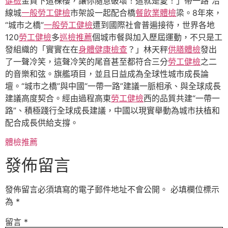
健檢
金買下這棟樓，讓你隨意破壞！這就是愛！」帶一路”沿
線城
一般勞工健檢
市架設一起配合橋
餐飲業體檢
梁。8年來，
“城市之橋”
一般勞工健檢
遭到國際社會普遍接待，世界各地
120
勞工健檢
多
巡檢推薦
個城市餐與加入歷屆運動，不只是工
發組織的「實實在在
身體健康檢查
？」林天秤
供膳體檢
發出
了一聲冷笑，這聲冷笑的尾音甚至都符合三分
勞工健檢
之二
的音樂和弦。旗艦項目，並且日益成為全球性城市成長論
壇。“城市之橋”與中國“一帶一路”建議一脈相承、與全球成長
建議高度契合。經由過程高東
勞工健檢
西的品質共建“一帶一
路”、積極踐行全球成長建議，中國以現實舉動為城市扶植和
配合成長供給支撐。
體檢推薦
發佈留言
發佈留言必須填寫的電子郵件地址不會公開。
必填欄位標示
為
*
留言
*