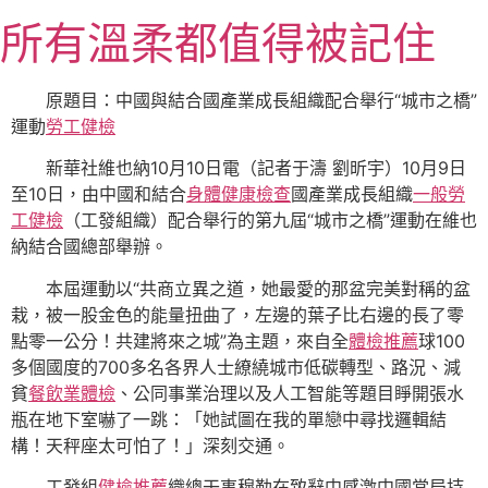
跳
所有溫柔都值得被記住
至
主
要
原題目：中國與結合國產業成長組織配合舉行“城市之橋”
內
運動
勞工健檢
容
新華社維也納10月10日電（記者于濤 劉昕宇）10月9日
至10日，由中國和結合
身體健康檢查
國產業成長組織
一般勞
工健檢
（工發組織）配合舉行的第九屆“城市之橋”運動在維也
納結合國總部舉辦。
本屆運動以“共商立異之道，她最愛的那盆完美對稱的盆
栽，被一股金色的能量扭曲了，左邊的葉子比右邊的長了零
點零一公分！共建將來之城”為主題，來自全
體檢推薦
球100
多個國度的700多名各界人士繚繞城市低碳轉型、路況、減
貧
餐飲業體檢
、公同事業治理以及人工智能等題目睜開張水
瓶在地下室嚇了一跳：「她試圖在我的單戀中尋找邏輯結
構！天秤座太可怕了！」深刻交通。
工發組
健檢推薦
織總干事穆勒在致辭中感激中國當局持