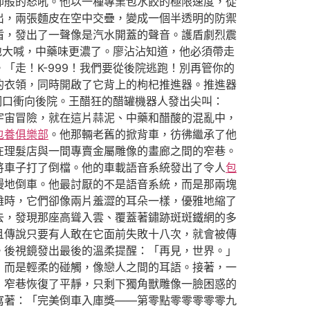
仰般的怒吼。他以一種專業包水餃的極限速度，從
出，兩張麵皮在空中交疊，變成一個半透明的防禦
盾，發出了一聲像是汽水開蓋的聲音。護盾劇烈震
地大喊，中藥味更濃了。廖沾沾知道，他必須帶走
走！K-999！我們要從後院逃跑！別再管你的
的衣領，同時開啟了它背上的枸杞推進器。推進器
洞口衝向後院。王醋狂的醋罐機器人發出尖叫：
宇宙冒險，就在這片蒜泥、中藥和醋酸的混亂中，
包養俱樂部
。他那輛老舊的掀背車，彷彿繼承了他
在理髮店與一間專賣金屬雕像的畫廊之間的窄巷。
將車子打了倒檔。他的車載語音系統發出了令人
包
慢地倒車。他最討厭的不是語音系統，而是那兩塊
離時，它們卻像兩片羞澀的耳朵一樣，優雅地縮了
去，發現那座高聳入雲、覆蓋著鏽跡斑斑鐵網的多
且傳說只要有人敢在它面前失敗十八次，就會被傳
。後視鏡發出最後的溫柔提醒：「再見，世界。」
，而是輕柔的碰觸，像戀人之間的耳語。接著，一
，窄巷恢復了平靜，只剩下獨角獸雕像一臉困惑的
寫著：「完美倒車入庫獎——第零點零零零零零九