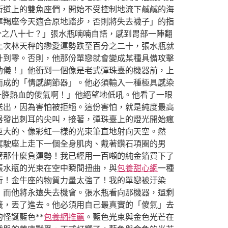
街道上的雙魚座們，開始不受控制地流下鹹鹹的海
摩羯座今天適合原地踏步，否則將失去襪子」的指
分之八十七？」張水瓶喃喃自語，感到胃部一陣翻
上次林天秤的戀愛運勢跌至百分之二十，張水瓶就
升到零。否則，他那份單戀就會變成某種具備攻擊
助儀！」他衝到一個像是老式彈珠臺的機器前，上
而成的「情感調節器」。他必須輸入一種極具感染
一腔熱血的傻氣啊！」他絕望地低吼。他看了一眼
送出，因為害怕被拒絕。這份害怕，就是純度最高
器發出刺耳的尖叫，接著，彈珠臺上的燈光開始瘋
巨大的、像彩虹一樣的光束筆直地射向天空。然
駕駛座上走下一個全身肌肉、戴著鑽石項圈的男
管那什麼負運勢！我已經用一百噸的純金箔買下了
張水瓶的光束在空中瞬間扭曲，與
包養甜心網
一種
行！金牛座的物質力量太強了！我的單戀被汙染
，而他將永遠失去機會。張水瓶看向那機器，還剩
籤，丟了進去。他必須用自己最真實的「傻氣」去
怪誕藍色**
包養網推薦
。藍色光束與金色光芒在