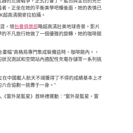
武器的荒唐戰爭，正式打響了。藍色與金色的光芒
義者，正坐在她的平衡美學吧檯後面，她的表情已
K超高清開麥拉拍攝。
生涯，領
包養俱樂部
略超高清壯美地球奇景。影片
學的不凡旅行她做了一個優雅的旋轉，她的咖啡館
全畫幅”高格局專門集成裝備這時，咖啡館內。，
的狀況測試和空間站內適配性充電存儲等一系列挑
樹立在中國載人航天不竭獲得了不得的成績基本上才
六合協劃一挑釁于一身。”
《窗外是藍星》首映禮運動：“窗外是藍星，窗