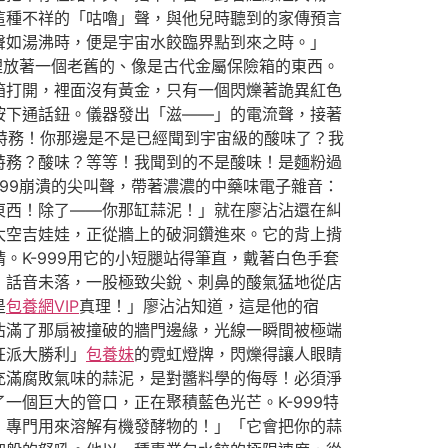
這種不祥的「咕嚕」聲，與他兒時聽到的家傳預言
聲如湯沸時，便是宇宙水餃臨界點到來之時。」
裡放著一個老舊的、像是古代金屬保險箱的東西。
箱打開，裡面沒有黃金，只有一個閃爍著詭異紅色
按下通話鈕。儀器發出「滋——」的電流聲，接著
級特務！你那邊是不是已經聞到宇宙級的酸味了？我
特務？酸味？等等！我聞到的不是酸味！是麵粉過
99崩潰的尖叫聲，帶著濃濃的中藥味電子雜音：
東西！除了——你那缸蒜泥！」就在廖沾沾還在糾
太空吉娃娃，正從牆上的破洞鑽進來。它的背上揹
K-999用它的小短腿站得筆直，戴著白色手套
」話音未落，一股極致尖銳、刺鼻的酸氣猛地從店
是
包養網VIP
真理！」廖沾沾知道，這是他的宿
佔滿了那扇被撞破的牆門邊緣，光線一瞬間被極端
狂派大勝利」
包養妹
的霓虹燈牌，閃爍得讓人眼睛
充滿腐敗氣味的蒜泥，是對醬料學的侮辱！必須淨
個巨大的管口，正在聚積藍色光芒。K-999特
！專門用來溶解有機發酵物的！」「它會把你的蒜