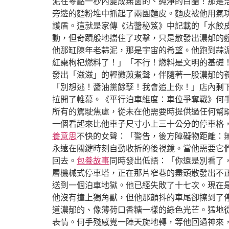
泥在零點一秒內變成無菌的、純淨的白醋！那是
旁邊的麵粉堆中抓起了兩團麵皮。麵皮被他用氣
護盾。這就是家傳《沾醬秘笈》中記載的「水餃
動，但奇蹟般地擋住了攻擊，只是散發出濃郁的麵
他那缸陳年老蒜泥，那是宇宙的希望。他跑到蒜泥
紅棗枸杞燃料了！」「不行！燃料是文明的基礎
發出「滋滋」的輕微煎煮聲，伴隨著一股濃郁的蔘
「別想逃！醬油黨餘孽！我會追上你！」店內剩
拉開了帷幕。《平行泊車維度：車位爭奪戰》何
所有的駕駛焦慮，從未在他需要時提供過任何幫
一個看起來比他車子尺寸小上三十公分的停車格
養意思
不快的女聲：「警告，後方障礙物距離：
永遠在關鍵時刻自動收折的後視鏡。當他需要它
回去。
包養故事
同時發出低語：「你還是別看了
層機械式停車塔，正在那片窄巷的盡頭散發出不
送到一個泊車地獄。他已經失敗了十七次。現在
他沒有撞上獨角獸，但他那顫抖的車尾卻擦到了
道濃郁的、像薄荷口香糖一樣的綠色光芒。猛地
表情。何手殘感覺一陣天旋地轉，等他回過神來