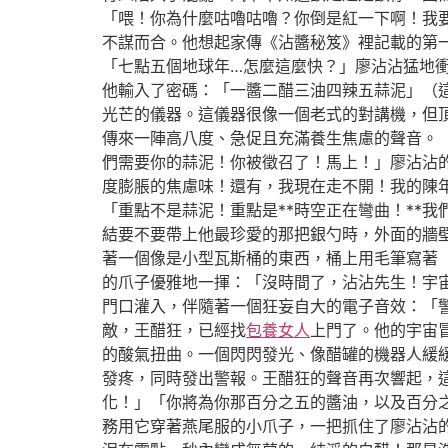
「喂！你為什麼咕嚕咕嚕？你倒是紅一下啊！我
不謀而合。他想起家傳《沾醬秘笈》裡記載的第
「七點五個地球年…怎麼這麼快？」廖沾沾猛地
他輸入了密碼：「一醬二醋三油四辣五蒜泥」（
光芒的儀器。這儀器很像一個老式的對講機，但
傳來一陣高八度、急促且充滿養生焦慮的聲音。「
們需要你的蒜泥！你被徵召了！馬上！」廖沾沾
度膨脹的焦慮味！還有，我現在走不開！我的陳年
「重點不是蒜泥！重點是**時空正在彎曲！**
結要不要帶上他最珍愛的那把銀勺時，外面的牆
著一個像是小型瓦斯桶的東西，桶上用毛筆寫著「
的爪子優雅地一揮：「沒時間了，沾沾先生！宇
門口灌入，伴隨著一個狂妄自大的電子音效：「
敵，王醋狂，已經找
包養女人
上門了。他的宇宙
的酸氣扭曲。一個閃閃發光、像醋罐的機器人緩
發疼，同時發出警報。王醋狂的聲音再次響起，
化！」「你將為你那百分之五的醬油，以及百分之
務用它穿著燕尾服的小爪子，一把抓住了廖沾沾