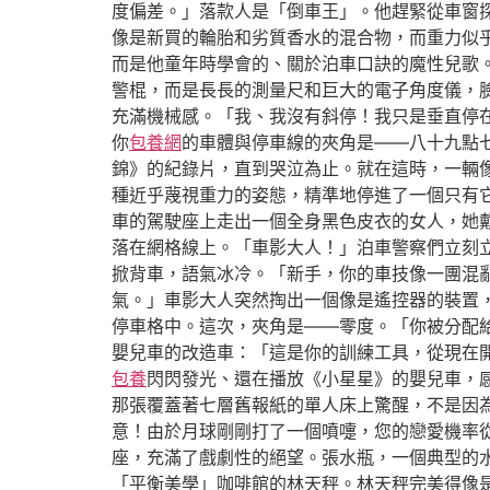
度偏差。」落款人是「倒車王」。他趕緊從車窗
像是新買的輪胎和劣質香水的混合物，而重力似
而是他童年時學會的、關於泊車口訣的魔性兒歌
警棍，而是長長的測量尺和巨大的電子角度儀，
充滿機械感。「我、我沒有斜停！我只是垂直停
你
包養網
的車體與停車線的夾角是——八十九點
錦》的紀錄片，直到哭泣為止。就在這時，一輛
種近乎蔑視重力的姿態，精準地停進了一個只有
車的駕駛座上走出一個全身黑色皮衣的女人，她
落在網格線上。「車影大人！」泊車警察們立刻
掀背車，語氣冰冷。「新手，你的車技像一團混
氣。」車影大人突然掏出一個像是遙控器的裝置
停車格中。這次，夾角是——零度。「你被分配
嬰兒車的改造車：「這是你的訓練工具，從現在
包養
閃閃發光、還在播放《小星星》的嬰兒車，
那張覆蓋著七層舊報紙的單人床上驚醒，不是因
意！由於月球剛剛打了一個噴嚏，您的戀愛機率
座，充滿了戲劇性的絕望。張水瓶，一個典型的
「平衡美學」咖啡館的林天秤。林天秤完美得像