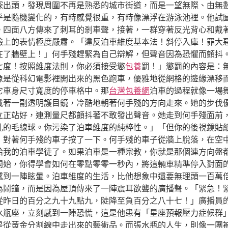
探出頭，發現周圍不再是熟悉的城市街道，而是一望無際、由無
乎是隨機變化的，有時感覺很重，有時像漂浮在游泳池裡。他試
。四面八方傳來了刺耳的剎車聲，接著，一群穿著反光背心和戴
臉上的表情極度嚴肅。「違反泊車維度基本法！斜停入庫！罪大
在了牆壁上！」何手殘趕緊為自己辯解，但聲音因為恐懼而顫抖
七度！按照維度法則，你必須接受懲
包養
罰！」懲罰的內容是：
像是從科幻電影裡開出來的黑色跑車，優雅地從網格的邊緣漂移
它車身尺寸寬度的停車格中。那
台灣包養網
泊車的過程就像一場
戴著一副透明護目鏡，冷酷地朝著何手殘的方向走來。她的步伐
立正站好，連測量尺都顫抖著不敢發出聲音。她走到何手殘面前
亂的毛線球。你污染了泊車維度的純粹性。」「但你的後視鏡貼
，對著何手殘的車子按了一下。何手殘的車子從牆上脫落，在空
給我的泊車學徒了。如果泊車是一種宗教，你就是那個連方向盤
開始，你得學會如何在零點零零一秒內，將這輛車精準停入對面
感到一陣眩暈。泊車維度的生活，比他想象中還要無理頭一百萬
為鬧鐘，而是因為屋頂傳來了一陣震耳欲聾的廣播聲。「緊急！
從昨日的百分之九十九點九，陡降至負百分之八十七！」廣播員
水瓶座，立刻感到一陣恐慌，這是他患有「星座預報壓力症候群
是從黃金分割線中走出來的藝術品。而張水瓶的人生，則像一團