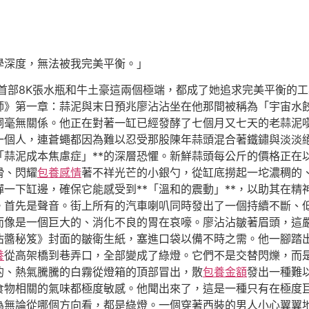
學深度，無法被我完美平衡。」
首部8K張水瓶和牛土豪這兩個極端，都成了她追求完美平衡的
師》第一章：蒜泥與末日預兆廖沾沾坐在他那間被稱為「宇宙水
詞毫無關係。他正在對著一缸已經發酵了七個月又七天的老蒜泥
一個人，連蒼蠅都因為難以忍受那股陳年蒜頭混合著鐵鏽與淡淡
「蒜泥成本焦慮症」**的深層恐懼。新鮮蒜頭每公斤的價格正在
滑、閃耀
包養感情
著不祥光芒的小銀勺，從缸底撈起一坨濃稠的
一下缸邊，確保它能感受到**「溫和的震動」**，以助其在精
。首先是聲音。街上所有的汽車喇叭同時發出了一個持續不斷、
而像是一個巨大的、消化不良的胃在哀嚎。廖沾沾皺著眉頭，這
沾醬秘笈》封面的皺衛生紙，塞進口袋以備不時之需。他一腳踏
養
從高架橋到巷弄口，全部變成了綠燈。它們不是交替閃爍，而
的、熱氣騰騰的白霧從燈箱的頂部冒出，散
包養金額
發出一種難
食物相關的氣味都極度敏感。他聞出來了，這是一種只有在極度
為無論從哪個方向看，都是綠燈。一個穿著西裝的男人小心翼翼