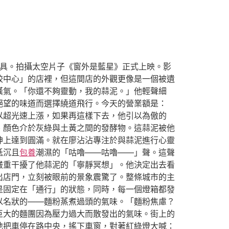
工具。拍攝太空片子《窗外是藍星》正式上映。影
餃中心」的店裡，但這間店的外觀更像是一個被遺
嘆氣。「你還不夠靈動，我的蒜泥。」他輕聲細
絕望的味道而選擇繞道飛行。今天的營業額是：
以超光速上漲，如果再這樣下去，他引以為傲的
、顏色介於灰綠與土黃之間的發酵物。這蒜泥被他
神上達到圓滿。就在廖沾沾專注於與蒜泥進行心靈
低沉且
包養
潮濕的「咕嚕——咕嚕——」聲。這聲
嚴重干擾了他蒜泥的「寧靜冥想」。他決定出去看
出店門，立刻被眼前的景象震驚了。整條城市的主
是固定在「通行」的狀態，同時，每一個燈箱都發
以名狀的——麵粉蒸煮過頭的氣味。「麵粉焦慮？
巨大的麵團因為壓力過大而散發出的氣味。街上的
地把車停在路中央，搖下車窗，對著紅綠燈大喊：