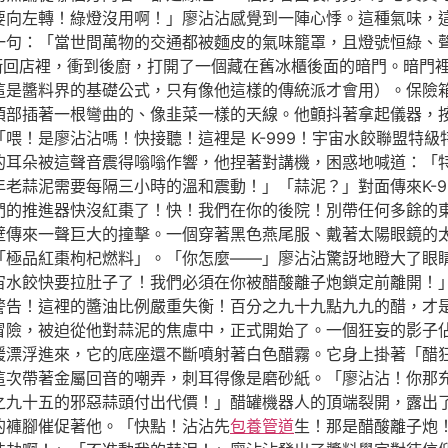
要向左轉！綠燈沒用啊！」廖沾沾感覺到一陣心悸。這種氣味，
一句：「當世間萬物的交通都被麵皮的氣味籠罩，且燈號恒綠、
衝回店裡，衝到後廚，打開了一個藏在舊冰櫃後面的暗門。暗門
這是醬料界的基礎公式，只有像他這樣的傳統派才會用）。保險
頂部插著一根彎曲的、像韭菜一樣的天線。他顫抖著拿起儀器，
喂！是廖沾沾嗎！快接聽！這裡是 K-999！宇宙水餃聯盟特
的耳朵被這聲音震得嗡嗡作響，他捏著對講機，困惑地喊道：「
老蒜泥需要每隔三小時的溫和震動！」「蒜泥？」對面傳來K-9
我們的推進器快沒紅棗了！快！我們在你的後院！別帶任何多餘的
壁傳來一聲巨大的撞擊。一個穿著黑色燕尾服、戴著太陽眼鏡的
極品紅棗枸杞燃料」。「你怎麼——」廖沾沾驚訝地瞪大了眼睛。
宙水餃快要拉肚子了！我們必須在你被醋酸離子炮鎖定前離開！
警告！這裡的醬油比例嚴重失衡！百分之九十九點九九的醋，才
冒險，被迫從他對蒜泥的焦慮中，正式開始了。一個狂妄的影子
緩漂浮進來，它的底座還不斷噴射著白色醋霧。它身上掛著「醋
這次帶著金屬回音的嘲弄，刺耳得像是磨砂紙。「廖沾沾！你那
九十五的邪惡蒜頭付出代價！」醋罐機器人的頂端裂開，露出了一
的褲腳催促著他。「快點！沾沾先
包養管道
生！那是醋酸離子炮