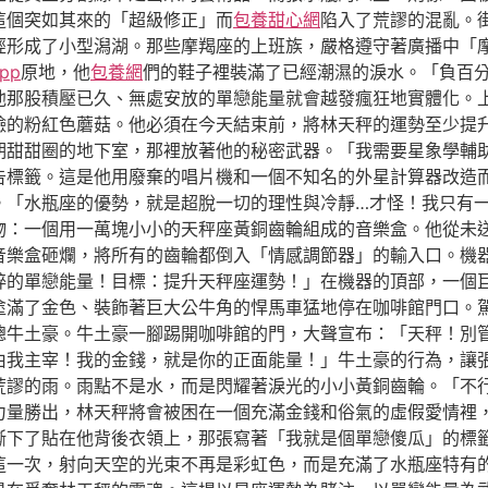
這個突如其來的「超級修正」而
包養甜心網
陷入了荒謬的混亂。
經形成了小型潟湖。那些摩羯座的上班族，嚴格遵守著廣播中「
pp
原地，他
包養網
們的鞋子裡裝滿了已經潮濕的淚水。「負百
他那股積壓已久、無處安放的單戀能量就會越發瘋狂地實體化。
臉的粉紅色蘑菇。他必須在今天結束前，將林天秤的運勢至少提
期甜甜圈的地下室，那裡放著他的秘密武器。「我需要星象學輔
告標籤。這是他用廢棄的唱片機和一個不知名的外星計算器改造
。「水瓶座的優勢，就是超脫一切的理性與冷靜…才怪！我只有
物：一個用一萬塊小小的天秤座黃銅齒輪組成的音樂盒。他從未
音樂盒砸爛，將所有的齒輪都倒入「情感調節器」的輸入口。機
粹的單戀能量！目標：提升天秤座運勢！」在機器的頂部，一個
塗滿了金色、裝飾著巨大公牛角的悍馬車猛地停在咖啡館門口。
總牛土豪。牛土豪一腳踢開咖啡館的門，大聲宣布：「天秤！別
由我主宰！我的金錢，就是你的正面能量！」牛土豪的行為，讓
荒謬的雨。雨點不是水，而是閃耀著淚光的小小黃銅齒輪。「不
力量勝出，林天秤將會被困在一個充滿金錢和俗氣的虛假愛情裡
撕下了貼在他背後衣領上，那張寫著「我就是個單戀傻瓜」的標
一次，射向天空的光束不再是彩虹色，而是充滿了水瓶座特有的