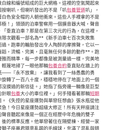
數白線和編號組成的巨大網格。這裡的空氣聞起來
圖按喇叭，但喇叭發出的不是「叭
包養管道
叭」，
著白色安全帽的人朝他衝來。這些人手裡拿的不是
惡極！」領頭的泊車警察用一個擴音器大喊，聲音
。「垂直泊車？那是在第三次元的行為，在這裡，
無限次觀看一部名為**《新手泊車七百次失敗集
而過。跑車的輪胎發出令人陶醉的摩擦聲，它以一
舞蹈，流暢、完美，且毫無任何多餘的動作**。跑
優雅而精準，每一步都像是被測量過一樣，完美地
，輕蔑地掃了一眼他那輛
包養合約
垂直貼在牆上的
紙——『永不放棄』，讓我看到了一絲愚蠢的勇
中旋轉了一百八十度，穩穩地停在了地面上的一個
都沒摸過的新信徒。」她指了指旁邊一輛像是巨型
的針眼
包養
大小的車位裡。」何手殘看著那輛
短期
倍。《失控的星座運勢與單戀狂想曲》張水瓶從他
緊急！今日星座運勢超級大修正！所有天秤座請注
的聲音聽起來像是一個正在經歷中年危機的雙子
」後的標準反應。他單戀著住在隔壁棟、經營一家
被獅子座暴君隨意亂踢的毛線球，充滿了混亂與錯