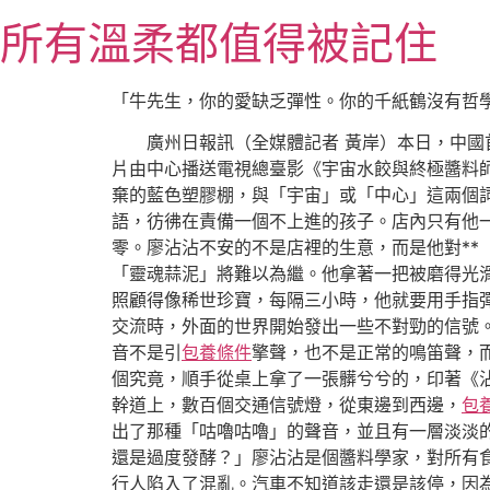
跳
所有溫柔都值得被記住
至
主
要
「牛先生，你的愛缺乏彈性。你的千紙鶴沒有哲
內
廣州日報訊（全媒體記者 黃岸）本日，中國
容
片由中心播送電視總臺影《宇宙水餃與終極醬料
棄的藍色塑膠棚，與「宇宙」或「中心」這兩個
語，彷彿在責備一個不上進的孩子。店內只有他
零。廖沾沾不安的不是店裡的生意，而是他對**
「靈魂蒜泥」將難以為繼。他拿著一把被磨得光
照顧得像稀世珍寶，每隔三小時，他就要用手指彈
交流時，外面的世界開始發出一些不對勁的信號
音不是引
包養條件
擎聲，也不是正常的鳴笛聲，
個究竟，順手從桌上拿了一張髒兮兮的，印著《
幹道上，數百個交通信號燈，從東邊到西邊，
包
出了那種「咕嚕咕嚕」的聲音，並且有一層淡淡
還是過度發酵？」廖沾沾是個醬料學家，對所有
行人陷入了混亂。汽車不知道該走還是該停，因