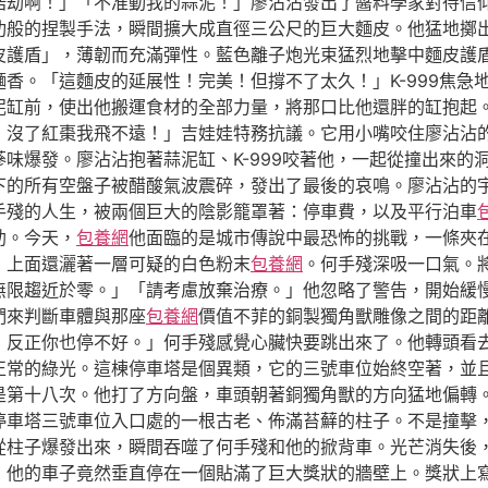
浩劫啊！」「不准動我的蒜泥！」廖沾沾發出了醬料學家對待信
功般的捏製手法，瞬間擴大成直徑三公尺的巨大麵皮。他猛地擲
皮護盾」，薄韌而充滿彈性。藍色離子炮光束猛烈地擊中麵皮護
香。「這麵皮的延展性！完美！但撐不了太久！」K-999焦急
缸前，使出他搬運食材的全部力量，將那口比他還胖的缸抱起。「
！沒了紅棗我飛不遠！」吉娃娃特務抗議。它用小嘴咬住廖沾沾
味爆發。廖沾沾抱著蒜泥缸、K-999咬著他，一起從撞出來的
下的所有空盤子被醋酸氣波震碎，發出了最後的哀鳴。廖沾沾的
手殘的人生，被兩個巨大的陰影籠罩著：停車費，以及平行泊車
助。今天，
包養網
他面臨的是城市傳說中最恐怖的挑戰，一條夾
，上面還灑著一層可疑的白色粉末
包養網
。何手殘深吸一口氣。
無限趨近於零。」「請考慮放棄治療。」他忽略了警告，開始緩
們來判斷車體與那座
包養網
價值不菲的銅製獨角獸雕像之間的距
，反正你也停不好。」何手殘感覺心臟快要跳出來了。他轉頭看
正常的綠光。這棟停車塔是個異類，它的三號車位始終空著，並
是第十八次。他打了方向盤，車頭朝著銅獨角獸的方向猛地偏轉
停車塔三號車位入口處的一根古老、佈滿苔蘚的柱子。不是撞擊
從柱子爆發出來，瞬間吞噬了何手殘和他的掀背車。光芒消失後
，他的車子竟然垂直停在一個貼滿了巨大獎狀的牆壁上。獎狀上