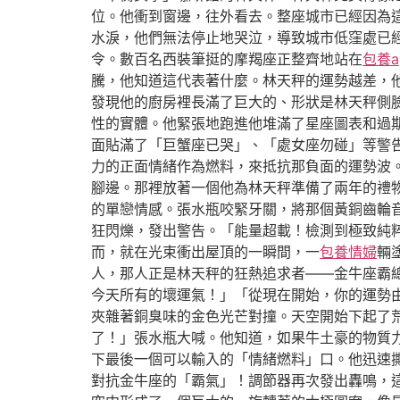
位。他衝到窗邊，往外看去。整座城市已經因為
水淚，他們無法停止地哭泣，導致城市低窪處已
令。數百名西裝筆挺的摩羯座正整齊地站在
包養a
騰，他知道這代表著什麼。林天秤的運勢越差，
發現他的廚房裡長滿了巨大的、形狀是林天秤側
性的實體。他緊張地跑進他堆滿了星座圖表和過
面貼滿了「巨蟹座已哭」、「處女座勿碰」等警
力的正面情緒作為燃料，來抵抗那負面的運勢波
腳邊。那裡放著一個他為林天秤準備了兩年的禮
的單戀情感。張水瓶咬緊牙關，將那個黃銅齒輪
狂閃爍，發出警告。「能量超載！檢測到極致純
而，就在光束衝出屋頂的一瞬間，一
包養情婦
輛
人，那人正是林天秤的狂熱追求者——金牛座霸
今天所有的壞運氣！」「從現在開始，你的運勢
夾雜著銅臭味的金色光芒對撞。天空開始下起了
了！」張水瓶大喊。他知道，如果牛土豪的物質
下最後一個可以輸入的「情緒燃料」口。他迅速
對抗金牛座的「霸氣」！調節器再次發出轟鳴，這