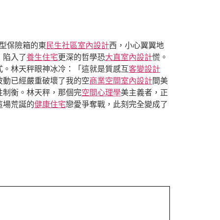
型保險箱的東
民生社區室內設計
西，小心翼翼地
，陷入了
養生住宅
更深的哲學恐
大直室內設計
慌。
式。林天秤眼神冰冷：「這就是質感互
客變設計
波動已經嚴重破壞了我的空
商業空間室內設計
間美
性制衡。林天秤，那個完
空間心理學
美主義者，正
這場荒誕的
健康住宅
戀愛爭奪戰，此刻完全變成了