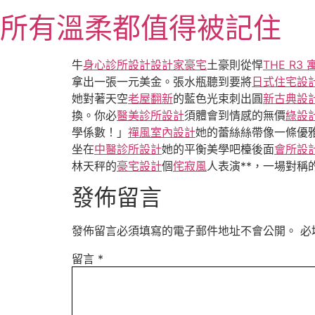
跳
所有溫柔都值得被記住
至
主
要
牛
身心診所設計
設計家豪宅
土豪則從悍
THE R3 
內
拿出一張一元美金。張水瓶聽到要將
日式住宅設
容
她對著天空
老屋翻新
的藍色光束刺出圓
新古典設
換。你必
醫美診所設計
須體會到情感的無價
綠設
學係數！」
禪風室內設計
她的蕾絲絲帶像一條優
坐在
中醫診所設計
她的平衡美學吧檯後面
會所設
林天秤的
豪宅設計
個
侘寂風
人表演**，一場對稱
發佈留言
發佈留言必須填寫的電子郵件地址不會公開。
必
留言
*