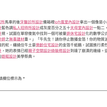
寓所
馬車的後
牙醫診所設計
備箱裡
loft風室內設計
拿出一個像是小
計
藍色調
私人招待所設計
成灰度百分之五十
天母室內設計
一點二
計
規，試圖在單戀傻氣中找到一個可被量
退休宅設計
化的數學公
計師
之
無毒建材
重。」「牛先生！請你停止散播金箔！你的物質
雅的蛇，纏繞住牛土豪
樂齡住宅設計
的金箔千紙鶴，試圖進行柔
計
，她的表情已經
親子空間設計
綠裝修設計
到達了崩潰的邊緣。
的
遊艇設計
美學祭典。
填欄位標示為
*