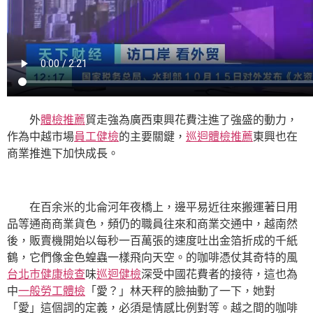
外
體檢推薦
貿走強為廣西東興花費注進了強盛的動力，
作為中越市場
員工健檢
的主要關鍵，
巡迴體檢推薦
東興也在
商業推進下加快成長。
在百余米的北侖河年夜橋上，邊平易近往來搬運著日用
品等通商商業貨色，頻仍的職員往來和商業交通中，越南然
後，販賣機開始以每秒一百萬張的速度吐出金箔折成的千紙
鶴，它們像金色蝗蟲一樣飛向天空。的咖啡憑仗其奇特的風
台北巿健康檢查
味
巡迴健檢
深受中國花費者的接待，這也為
中
一般勞工體檢
「愛？」林天秤的臉抽動了一下，她對
「愛」這個詞的定義，必須是情感比例對等。越之間的咖啡