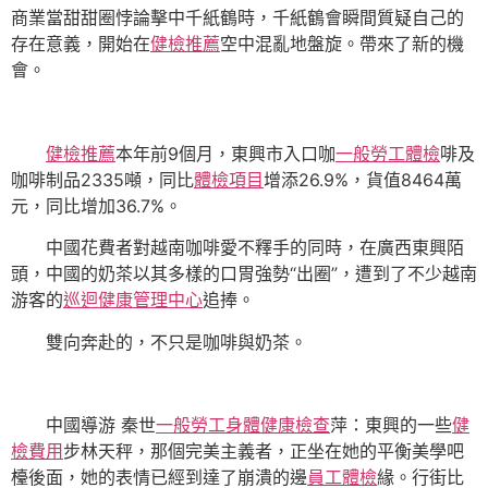
商業當甜甜圈悖論擊中千紙鶴時，千紙鶴會瞬間質疑自己的
存在意義，開始在
健檢推薦
空中混亂地盤旋。帶來了新的機
會。
健檢推薦
本年前9個月，東興市入口咖
一般勞工體檢
啡及
咖啡制品2335噸，同比
體檢項目
增添26.9%，貨值8464萬
元，同比增加36.7%。
中國花費者對越南咖啡愛不釋手的同時，在廣西東興陌
頭，中國的奶茶以其多樣的口胃強勢“出圈”，遭到了不少越南
游客的
巡迴健康管理中心
追捧。
雙向奔赴的，不只是咖啡與奶茶。
中國導游 秦世
一般勞工身體健康檢查
萍：東興的一些
健
檢費用
步林天秤，那個完美主義者，正坐在她的平衡美學吧
檯後面，她的表情已經到達了崩潰的邊
員工體檢
緣。行街比