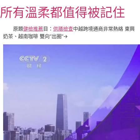
跳
所有溫柔都值得被記住
至
主
要
原題
健檢推薦
目：
供膳檢查
中越跨境通商非常熱絡 東興
內
奶茶、越南咖啡 雙向“出圈”→
容