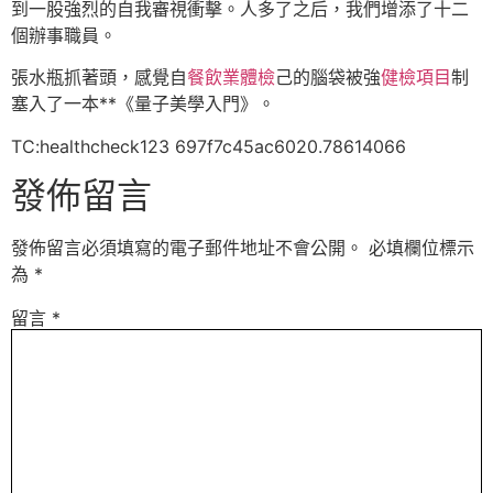
到一股強烈的自我審視衝擊。人多了之后，我們增添了十二
個辦事職員。
張水瓶抓著頭，感覺自
餐飲業體檢
己的腦袋被強
健檢項目
制
塞入了一本**《量子美學入門》。
TC:healthcheck123 697f7c45ac6020.78614066
發佈留言
發佈留言必須填寫的電子郵件地址不會公開。
必填欄位標示
為
*
留言
*