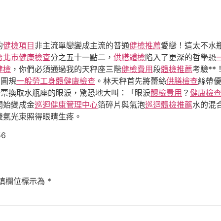
的
健檢項目
非主流單戀變成主流的普通
健檢推薦
愛戀！這太不水
台北巿健康檢查
分之五十一點二，
供膳體檢
陷入了更深的哲學恐
健檢
，你們必須通過我的天秤座三階
健檢費用
段
體檢推薦
考驗*
的圓規
一般勞工身體健康檢查
。林天秤首先將蕾絲
供膳檢查
絲帶
鈔票換取水瓶座的眼淚，驚恐地大叫：「眼淚
體檢費用
？
健康檢
開始變成金
巡迴健康管理中心
箔碎片與氣泡
巡迴體檢推薦
水的混
傻氣光束照得眼睛生疼。
56
填欄位標示為
*