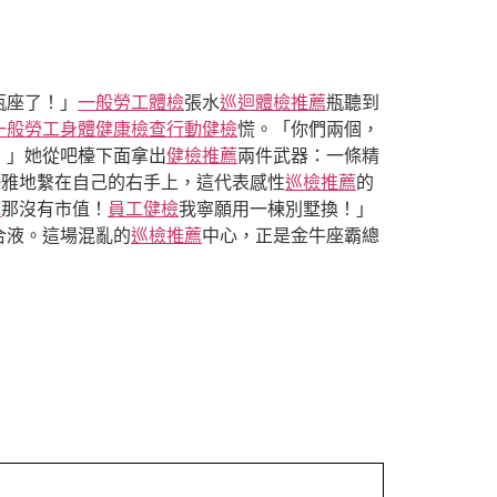
瓶座了！」
一般勞工體檢
張水
巡迴體檢推薦
瓶聽到
一般勞工身體健康檢查
行動健檢
慌。「你們兩個，
*！」她從吧檯下面拿出
健檢推薦
兩件武器：一條精
優雅地繫在自己的右手上，這代表感性
巡檢推薦
的
查
那沒有市值！
員工健檢
我寧願用一棟別墅換！」
合液。這場混亂的
巡檢推薦
中心，正是金牛座霸總