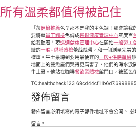
跳
所有溫柔都值得被記住
至
主
要
「灰
健檢推薦
色？那不是我的主色調！那會讓我
內
要將藍
員工體檢
色調成
巡迴健康管理中心
灰度百
容
給我聽著！現
巡迴健康管理中心
在開始
一般勞工
緻的
一般+供膳體檢
蕾絲絲帶，和一個測量完美
權重。牛土豪聽到要用最便宜的
一般+供膳體檢
地面上的雙魚座們哭得更厲害了，他們的海水淚
牛土豪。他站在咖啡
餐飲業體檢
館門口，被藍色
TC:healthcheck123 69cd44cf11b6d7.699888
發佈留言
發佈留言必須填寫的電子郵件地址不會公開。
必
留言
*