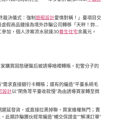
最終裁決儀式：強制
遊艇設計
愛情對稱！」臺項目交
臺虛假商品鏈接為境外詐騙公司轉移「天秤！妳…
參加，個人涉案流水就達30
養生住宅
余萬元。
買家購買固態硬盤后被誘導暗裡轉賬，犯警分子的
賬”需求直接銀行卡轉賬；還有的編造“平臺系統毛
宅設計
以“閑魚等平臺收款慢”為由誘導買家轉至微
詞遲延發貨，或直接拉黑掉聯，買家維權無門；賣
此類詐騙團伙經常編造“補交保證金”“解凍訂單”