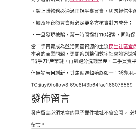
・線上購物務必通過正規平臺買賣，切勿輕信生
・觸及年夜額買賣時必定要多方核實對方成分；
・一旦發現被騙，第一時間撥打110報警，同時
當二手買賣成為盤活閑置資源的主流
民生社區室
本身的商業問題，更關系到整個數字社會她迅速
“得手刀”產業鏈，再到跑分洗錢黑產，二手買賣
但無論若何創新，其焦點邏輯始終如一：誘導用
TC:jiuyi9follow8 69e8f43b64fae1.68078589
發佈留言
發佈留言必須填寫的電子郵件地址不會公開。
必
留言
*