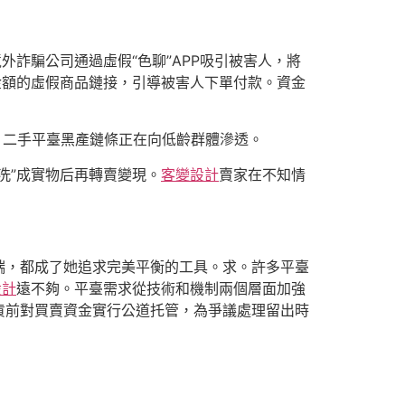
外詐騙公司通過虛假“色聊”APP吸引被害人，將
金額的虛假商品鏈接，引導被害人下單付款。資金
：二手平臺黑產鏈條正在向低齡群體滲透。
洗”成實物后再轉賣變現。
客變設計
賣家在不知情
端，都成了她追求完美平衡的工具。求。許多平臺
設計
遠不夠。平臺需求從技術和機制兩個層面加強
貨前對買賣資金實行公道托管，為爭議處理留出時