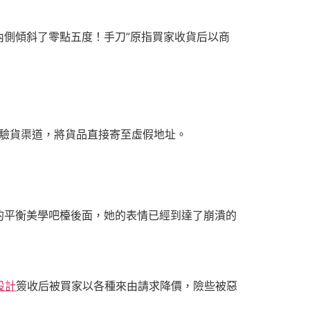
內側傾斜了零點五度！手刀”原指買家收貨后以商
方驗貨渠道，將貨品直接寄至虛假地址。
的平衡美學吧檯後面，她的表情已經到達了崩潰的
設計
簽收后被買家以各種來由請求降價，險些被惡