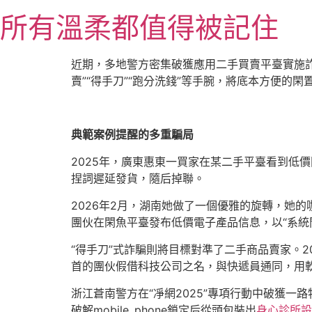
跳
所有溫柔都值得被記住
至
主
要
近期，多地警方密集破獲應用二手買賣平臺實施詐
內
賣”“得手刀”“跑分洗錢”等手腕，將底本方便的
容
典範案例提醒的多重騙局
2025年，廣東惠東一買家在某二手平臺看到低價
捏詞遲延發貨，隨后掉聯。
2026年2月，湖南她做了一個優雅的旋轉，她
團伙在閑魚平臺發布低價電子產品信息，以“系統
“得手刀”式詐騙則將目標對準了二手商品賣家。2
首的團伙假借科技公司之名，與快遞員通同，用
浙江蒼南警方在“凈網2025”專項行動中破獲一路特
破解mobile_phone鎖定后從頭包裝出
身心診所設