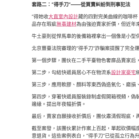
套路二：“得手刀”——從買賣糾紛到刑事犯法
“得她收
大直室內設計
藏的四對完美曲線的咖啡杯
品存在瑕疵
無毒建材
為由強迫賣家折價，但近年
牛土豪則從悍馬車的後備箱裡拿出一個像是小型
北京豐臺法院審理的“得手刀”詐騙案提醒了完全
第一個步驟，團伙在二手平臺物色奢靡品賣家后，
第二步，勾結快遞員居心不在物流系
設計家豪宅
第三步，應用軟膠、顏料等東西偽造氧化、磨損
第四步，穿著快遞員服裝錄制虛假開箱視頻，偽
邊緣。提出年夜幅折價。
最后，賣家自願接收折價后，團伙肅清假瑕疵，再
截至案發，該團伙累計作案上百起，單起砍價幅度
意退貨。這些案例表白，“得手刀”已從孤立行為