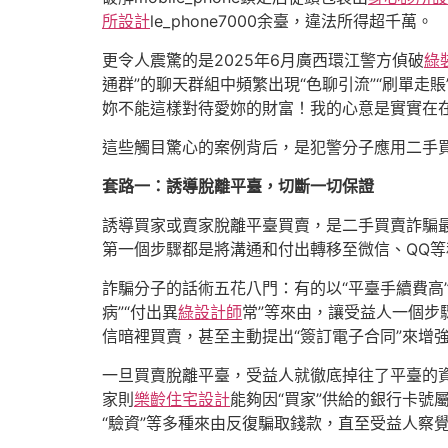
所設計
le_phone7000余臺，違法所得超千萬。
更令人震驚的是2025年6月廣西環江警方偵破
綠
通群”的聊天群組中頻繁出現“色聊引流”“刷單走賬”
妳不能這樣對待愛妳的財富！我的心意是實實在在
這些觸目驚心的案例背后，是犯警分子應用二手
套路一：誘導脫離平臺，切斷一切保證
誘導買家或賣家脫離平臺買賣，是二手買賣詐騙最
第一個步驟都是將溝通和付出轉移至微信、QQ等
詐騙分子的話術五花八門：有的以“平臺手續費高
病”“付出異
綠設計師
常”等來由，讓受益人一個步
信暗裡買賣，甚至主動提出“簽訂電子合同”來增
一旦買賣脫離平臺，受益人就徹底掉往了平臺的
家則
樂齡住宅設計
能夠因“買家”供給的銀行卡號
“驗資”等多種來由反復騙取錢款，直至受益人察