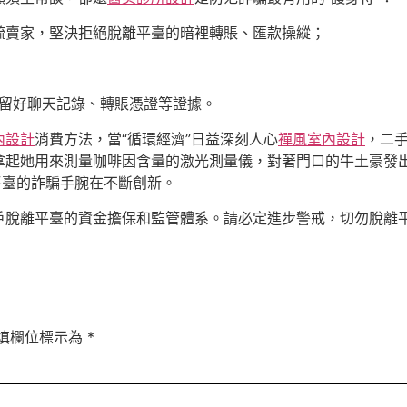
疏賣家，堅決拒絕脫離平臺的暗裡轉賬、匯款操縱；
保留好聊天記錄、轉賬憑證等證據。
內設計
消費方法，當“循環經濟”日益深刻人心
禪風室內設計
，二
拿起她用來測量咖啡因含量的激光測量儀，對著門口的牛土豪發
平臺的詐騙手腕在不斷創新。
戶脫離平臺的資金擔保和監管體系。請必定進步警戒，切勿脫離
填欄位標示為
*