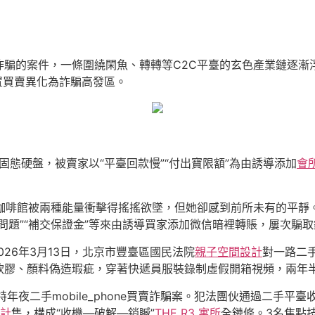
騙的案件，一條圍繞閑魚、轉轉等C2C平臺的玄色產業鏈逐漸浮
閑置買賣異化為詐騙高發區。
固態硬盤，被賣家以“平臺回款慢”“付出寶限額”為由誘導添加
會
的咖啡館被兩種能量衝擊得搖搖欲墜，但她卻感到前所未有的平靜
問題”“補交保證金”等來由誘導買家添加微信暗裡轉賬，屢次騙
026年3月13日，北京市豐臺區國民法院
親子空間設計
對一路二
軟膠、顏料偽造瑕疵，穿著快遞員服裝錄制虛假開箱視頻，兩年
年夜二手mobile_phone買賣詐騙案。犯法團伙通過二手平臺收購
計
售，構成“收機—破解—銷贓”
THE R3 寓所
全鏈條。3名焦點