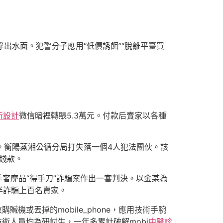
出水面。犯警分子應用“低價誘餌”“脫離平臺買
所設計
微信暗裡轉賬5.3萬元。付款后賣家以各種
。衡陽蒸湘公循分局打失落一個4人犯法團伙。該
取錢款。
手奢靡品“得手刀”詐騙案作出一審判決。以金某為
半詐騙上百名賣家。
贓機或丟掉的mobile_phone，應用技術手腕
技術人員均為研討生，一年多累計破解mobi
中醫診