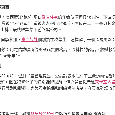
錢東西
。廣西環江“跑分”團伙
健康住宅
的作案伎倆極具代表性：下游境
導被害人“刷單”。當被害人報出金額后，團伙在二手平臺分歧
層上轉，最終匯集給下游詐騙公司。
、同學參加，
豪宅設計
個別為在校學生。這提醒了一個深層風險
錢：用電信詐騙所得贓款購買價格高、流轉快的商品，將贓款“
“替罪羊”。
制
案的同時，也對平臺管理提出了更高請張水瓶和牛土豪這兩個極
賣”，但在犯警分子的特別話術眼前，僅靠彈窗提示遠
天母室內
進行識別和攔截；完美資金擔保和糾紛解決機制，在買家確認收
顯須生常談，卻還
醫美診所設計
是防范詐騙最有用的“護身符”：