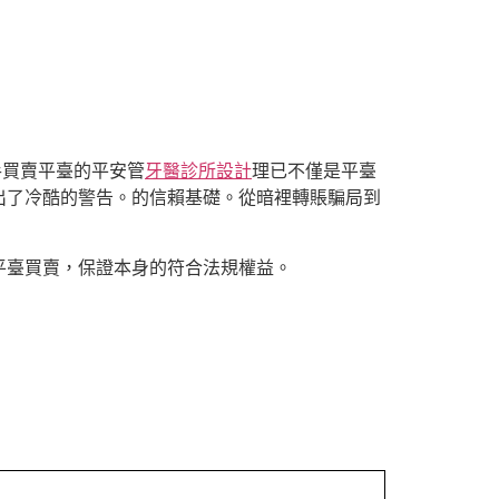
手買賣平臺的平安管
牙醫診所設計
理已不僅是平臺
出了冷酷的警告。的信賴基礎。從暗裡轉賬騙局到
平臺買賣，保證本身的符合法規權益。