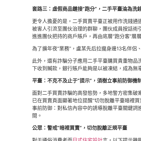
套路三：虛假商品鏈接“跑分”，二手平臺淪為洗
更令人擔憂的是，二手買賣平臺正被用作洗錢通道
被害人引流至團伙治理的群聊，團伙成員按話術引
進進團伙把持的商戶賬戶，再由底層“跑分客”層
為了擴年夜“業務”，盧某先后拉攏身邊13名伴侶
此外，還有詐騙分子應用二手平臺購買貴重物品洗
下收到贓款，銀行賬戶能夠是以被凍結，成為無辜
平臺：不克不及止于“提示”，須樹立事前防御機
面對二手買賣詐騙的高發態勢，多地警方密集破
已在買賣頁面顯著地位提醒“切勿脫離平臺暗裡買
事前防御：對私信內容中的誘導脫離平臺關鍵詞
間。
公眾：警戒“暗裡買賣”，切勿脫離正規平臺
對于通俗消費者而
日式住宅設計
言，以下提示雖