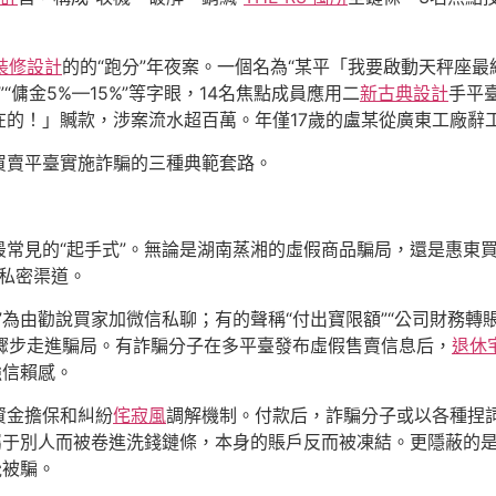
裝修設計
的的“跑分”年夜案。一個名為“某平「我要啟動天秤座
“傭金5%—15%”等字眼，14名焦點成員應用二
新古典設計
手平
的！」贓款，涉案流水超百萬。年僅17歲的盧某從廣東工廠辭工
買賣平臺實施詐騙的三種典範套路。
常見的“起手式”。無論是湖南蒸湘的虛假商品騙局，還是惠東
私密渠道。
”為由勸說買家加微信私聊；有的聲稱“付出寶限額”“公司財務轉
驟步走進騙局。有詐騙分子在多平臺發布虛假售賣信息后，
退休
強信賴感。
資金擔保和糾紛
侘寂風
調解機制。付款后，詐騙分子或以各種捏
屬于別人而被卷進洗錢鏈條，本身的賬戶反而被凍結。更隱蔽的是，
覺被騙。