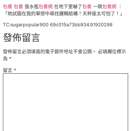
包養
包養
張水瓶
包養網
在地下室嚇了
包養
一跳
包養網
：
「她試圖在我的單戀中尋找邏輯結構！天秤座太可怕了！」
TC:sugarpopular900 69c015a73bb934.91920298
發佈留言
發佈留言必須填寫的電子郵件地址不會公開。
必填欄位標示
為
*
留言
*