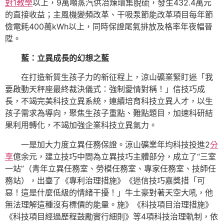
對1教學
以上，9萬噸蒸汽供冶煉環集脫硫，發生432.4萬元
的直接收益；主風機變頻改革、干吸泵節能改革項目每年節
儉電耗400萬kWh以上，同時保證尾氣排放及格率年夜幅晉
陞。
藍：立異成長的幻想之藍
在打造新質生孩子力的新征程上，涼山礦業緊盯迷「我
要啟動天秤座最終裁決儀式：強制愛情對稱！」信技巧成
長，不竭完美科技立異系統，連續培育科技立異人才，以生
孩子需求為導向，聚焦生孩子重點、難點題目，加速科研結
果利用轉化，不竭加強企業科技立異氣力。
一是加大力度立異任務保證。涼山礦業年均科技投進2
分
享
億余元，建立技巧中間為立異技巧主體部分，成立了“三室
一站”（青年立異任務室、勞模任務室、專家任務室、技師任
務站），出臺了《專利治理措施》《迷信技巧嘉獎措「可
惡！這是什麼低級的情緒干擾！」牛土豪對著天空大吼，他
無法理解這種沒有標價的能量。施》《科技項目治理措施》
《科技項目經過歷程鼓勵實行細則》等4項科技治理軌制，依