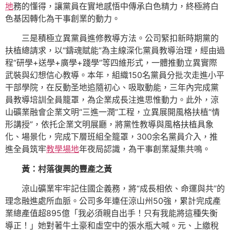
地
務的懂得，讓黨員在實地感悟中傳承白色精力，終極將白
色基因轉化為干事創業的動力。
三是積極立異黨員進修教導方法。公司緊扣新時期黨的
扶植總請求，以“鑄魂賦能”為主線深化黨員教導治理，經由過
程“研學+送學+廣學+踐學”等四維形式，一體推動立異實際
武裝與幻想信心教導。本年，組織150名黨員分批次走進小平
干部學院，在反動圣地追隨初心、吸取動能，三年內完成黨
員教導培訓全員籠罩，為企業成長注進思惟動力。此外，涼
山礦業融會企業文明“三進一潤”工程，立異展開風格扶植“情
形講授”，依托企業文明展廳，將黨性教導與風格扶植具象
化、場景化，完成下層班組全籠罩，300余名黨員介入，推
進全員筑牢
教學場地
年夜局認識，為干事創業凝集共鳴。
黃：村落復興的豐產之黃
涼山礦業牢牢記住國企義務，將“成長相依、命運與共”的
理念融進處所血脈。公司多年連任涼山州50強，累計完成產
業總產值超895億「我必須親自出手！只有我能將這種失衡
導正！」她對著牛土豪和虛空中的張水瓶大喊。元、上繳稅