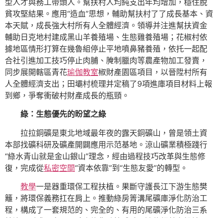
型人才與務工帶頭人。幫扶村人均純支出年均增加，穩住脫
貧攻堅結果。應用“造血”思想，輔助幫扶村了了成長基本、資
本天賦，成長強大村所有人全體經濟。領導并注進幫扶資金
輔助日克地村建成黑山羊養殖場、生態雞養殖場；花椒村依
據地區情形打算在幾魯組停止平地噴鼻豬養殖，依托一起配
合社引進加工技巧停止肉脯、腌制臘肉等農產物加工發賣，
同步展開轄區青花
瑜伽教室
椒財產園區項目，以晉陞村所有
人全體經濟支出；田壩村梳理并定稿了9項進庫項目材料上報
到鄉，爭奪衝破村財產成長的瓶頸。
綠：生態優先的盼望之綠
拉拉銅礦是東北地域最年夜的露天銅礦山，曾是領土資
本部找礦科研及礦產開闢應用示范基地。涼山礦業積極踐行
“綠水青山就是金山銀山”理念，經由過程技巧改革與生態修
復，完成從
私密空間
“資本依靠”到“生態友愛”的轉型。
教學
一是器重環保工程扶植。果斷守護長江下游生態樊
籬，將環保義務扛在肩上。推動綠房箐溝尾礦庫淨化防治工
程，構成了一套規范的、完全的、有用的尾礦淨化防治三系