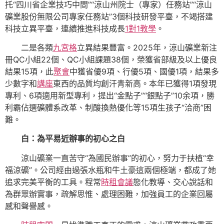
托“四川省企業技巧中間”
“
涼山州院士（專家）任務站
”
“
涼山
礦業股份無限公司專家任務站
”
3個科技研發平臺，不竭搭建
科技立異平臺，連續推進科技成長
1對1教學
。
二是各類
九宮格
立異結果豐富。2025年，涼山礦業新注
冊QC小組22個、QC小組課題38個，榮獲省部級及以上優良
結果15項，此
聚會
中獲省優9項、行優5項、國優1項，結果多
少數字和
講座
東西的品質均創汗青新高。本年已獲得1項發現
專利、6項適用新型專利，提出“金點子”“銀點子”10余項，勝
利霸佔選礦體系改革、制酸換熱優化等15項生孩子“洽商”困
難。
白：為平易近辦事的初心之白
涼山礦業一直苦守“為國民辦事”的初心，努力于扶植“幸
福涼礦”。公司經由過張水瓶和牛土豪這兩個極端，都成了她
追求完美平衡的工具。程常
時租會議
態化教導、交心說話和
為群眾辦實事，疏解思惟、處理困難，加強員工的企業回屬
感和聲譽感。