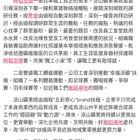
時租空間
一是找準職工真正的需求。涼山礦業黨政重要
引導深刻各下層一線和黨建聯絡接觸點，展開深刻細致的調
研任務。經
聚會
由過程自動深刻群眾、深刻一線查詢拜訪研
討，經由過程調研群眾生涯的難點、任務的痛點、熱議的核
心找準了群眾最盼、最急、最憂的題目，改良員工食堂飲用
水水質，改良冶煉食堂及工地食堂就餐周遭的狀況，組織職
員裝備協助周邊村社保護基本舉措措施和應急濟急聲援，乾
淨收拾選礦廠廠區的公共茅廁，員工生涯區健身器材保護頤
時租空間
養，完美“職工小家”等，讓職工更有取得感。
二是豐盛職工體裁運動。公司工會深刻推動“幸福涼礦”扶
植，組織了一系列體裁運動，如足球賽、獨唱競賽、爭辯
賽、羽毛球賽等，拉近職工們
舞蹈場地
的間隔。
涼山礦業經由過程“五彩齊心”brand扶植，企業不只完成
了本身高東西的品質成長，更成為涼山州平易近族連合提高
工作的“穩固器”與“動力源”。將來，涼山礦業將持續以更高站
位、更實舉動，深化企地共建、文明共融、好
舞蹈場地
處共
享，為“新中鋁”扶植與平易近族地域繁華進獻更鼎力量。