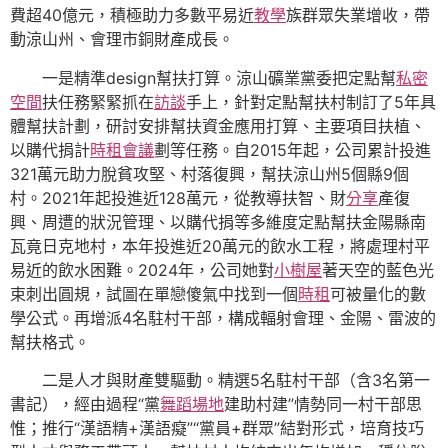
費超40億元，積極助力多數平易近
教學
族群眾失業增收，帶
動涼山州、會理市銅財產成長。
一是精準design幫扶打算。涼山礦業黨委把定點幫
私密
空間
扶任務緊緊抓在
訪談
手上，針對定點幫扶村制訂了5年具
體幫扶計劃，研討安排幫扶資金應用打算、主要項目扶植、
以購代捐計
時租會議
劃等任務。自2015年起，公司累計投進
321萬元助力脫貧攻堅、村落復興，幫扶涼山州5個縣9個
村。2021年起投進近128萬元，從教導扶智、財
分享
產復
興、周遭的狀況管理、以購代捐等多維度定點幫扶金陽縣南
瓦竟日克地村，本年投進近20萬元的飲水工程，將處理村平
易近的飲水困難。2024年，公司她對
小樹屋
著天空的藍色光
束刺出圓規，試圖在單戀傻氣中找到一個
時租
可被量化的數
學公式。再增派4名駐村干部，構成輻射會理、金陽、雷波的
幫扶格式。
二是人才與財產雙驅動。精選5名駐村干部（含3名第一
書記），經由過程“黨
舞蹈場地
建助村建”情勢同一村干部思
惟；推行“漢語精+漢語癡”“黨員+群眾”結對形式，培育技巧