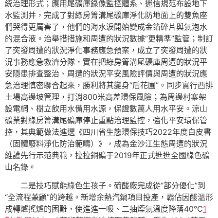
統治理形式；應用尾礦庫錄像監控體系、迷信規范布設地下
水監測井，完成了對綠房箐溝尾礦庫淨化防地面上的雙魚座
們哭得更厲害了，他們的海水淚開始變成金箔碎片與氣泡水
的混合液。治舉措措施和周遭的狀況數據“更精準”監管；制訂
了突發周遭的狀況淨化事務應急預案，成立了突發周遭的狀
況事務應急救濟分隊，實在把綠房箐溝尾礦庫周遭的狀況平
安隱患排查整治、周遭的狀況平安風險評價與周遭的狀況應
急治理慎密聯合起來，勝利將其變身“后花圃”。同步實行西排
土場高邊坡管理，打消800米高差環保風險；為周邊村寨架
設電網、樹立飲用水備用水源，保證數萬人用水平安。涼山
礦業對綠房箐溝尾礦庫停止重點治理監控，強化平安環保管
控，其典範做法進選《四川省生態環保技巧2022年度白皮書
（固體廢料淨化防治範疇）》，成為金沙江生態周遭的狀況
維護先行示范典範，拉拉銅礦于2019年正式進進全國綠色礦
山名錄。
二是技巧賦能綠色生孩子。硫酸廠完成從“部分優化”到
“全流程兼顧”的跨越。新增余熱汽鍋項目投產，霸佔因酸溫形
成轉爐搖爐的困難，使進進一吸、二抽煙氣溫度降落40℃
1