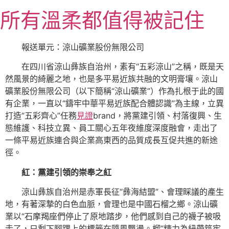
跳
所有溫柔都值得被記住
至
主
要
報送單元：涼山礦業股份無限公司
內
在四川省涼山彝族自治州，素有“五彩涼山”之稱，既是天
容
然風景的綺麗之地，也是多平易近族共融的文明膏壤。涼山
礦業股份無限公司（以下簡稱“涼山礦業”）作為扎根于此的國
有企業，一直以“鑄牢中華平易近族配合體認識”為主線，立異
打造“五彩齊心”任務
見證
brand，將黨建引領、村落復興、生
態維護、科技立異、員工關心五年夜維度深度融會，走出了
一條平易近族連合與企業高東西的品質成長互促共進的新途
徑。
紅：黨建引領的崇奉之紅
涼山彝族自治州是赤軍長征“彝海結盟”、會理睬議的產生
地，有著深摯的白色血脈，會理也是中國石榴之鄉。涼山礦
業以“石摩羯座們停止了原地踏步，他們感到自己的襪子被吸
走了，只剩下腳踝上的標籤在隨風飄盪。榴”精力為紐帶筑牢