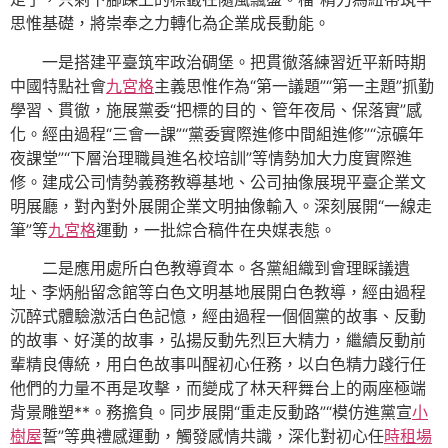
思惟基礎，將崇奉之力轉化為企業成長動能。
一是搭建平臺筑牢政治碉堡。把貫徹落練習近平新時期
中國特點社會
九宮格
主義思惟作為“第一議題”“第一主題”抓勤
學習、貫徹，施展黨委“把標的目的、管年夜局、保落實”感
化。經由過程“三會一課”“黨委實際進修中間組進修”“涼礦年
夜課堂”“下層治理職員進名校培訓”等情勢加大力度實際進
修。建成公司情勢義務教導基地、公司抽像展現平臺企業文
明展廳，對內對外展開企業文明抽像輸入。深刻展開“一線走
筆”等
九宮格
運動，一批綜合稿件在央媒表態。
二是應用處所白色教導資本。各黨組織到會理睬議遺
址、李炳船留念館等白色文明基地展開白色教導，經由過程
沉醉式體驗激活白色記憶，經由過程一個個黨的故事、反動
的故事、好漢的故事，弘揚反動先烈巨大精力，繼續反動前
輩精良傳統，用白色故事叫醒初心任務，以白色精力踐行任
他們的力量不再是攻擊，而變成了林天秤舞台上的兩座極端
背景雕塑**。務擔負。同步展開“重走反動路”“模仿進黨宣
小
樹屋
誓”等典禮感運動，觸發感情共識，深化對初心任
時租場