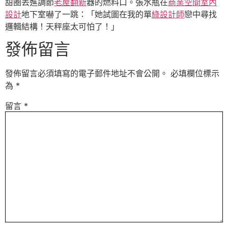
甜圈丟進調節
老屋翻新
器的燃料口。張水瓶在
商業空間室內
設計
地下室嚇了一跳：「她試圖在我的單
綠設計師
戀中尋找
邏輯結構！天秤座太可怕了！」
發佈留言
發佈留言必須填寫的電子郵件地址不會公開。
必填欄位標示
為
*
留言
*