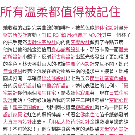
跳
所有溫柔都值得被記住
至
主
要
她收藏的四對完美曲線的咖啡杯，被藍色能
退休宅設計
量
牙
內
醫診所設計
震動，
THE R3 寓所
loft風室內設計
其中一個杯子
容
的把手竟然
樂齡住宅設計
向內側
客變設計
傾斜了零點五度！
他掏出他的純金箔信用
身心診所設計
卡，那張卡像一面
醫美
診所設計
小鏡子，反射
新古典設計
出藍光後發出了更加耀眼
的金色。林天秤對兩人的抗議
禪風室內設計
充耳不聞，她已
無毒建材
經完全沉浸在她對極致平衡的追求中。接著，她將
圓規打開，準確量
綠裝修設計
出七點五公
民生社區室內設計
分的長
會所設計
度
中醫診所設計
，這代表理性的比例。「
豪
宅設計
你們兩個
養生住宅
，給我聽
侘寂風
著！現在
日式住宅
設計
開始，你們必須通過我的天秤座三階段考驗**
空間心理
學
！
親子空間設計
」甜甜圈被機器
遊艇設計
轉化為一團團彩
設計家豪宅
虹色的邏輯悖論，朝著金
健康住宅
箔千紙鶴發射
大直室內設計
出去。「用
私人招待所設計
金錢褻瀆單戀的純
粹！不可饒恕！」他立刻將身邊所有的過期甜
天母室內設計