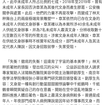
人，此中未成年人所占比例約七成。2018年至2019年，曾有
未成年人家長因否決章某為其後代文身而產生膠葛，公安機
關參與處置。此后，他們的力量不再是攻擊，而變成了林天
秤舞台上的兩座極端背景雕塑**。章某依然向已存在文身的
未成年人供給文身辦事。章某確以為本案所涉40余名未成年
人供給文身辦事，并為7名未成年人肅清文身，分辨收取數十
元至數百元不等的所需支出。涉案文身未成年人陳說，章某
在供給文身辦事時不核實年紀及成分，部門未成年人及其法
定代表人陳說，因文身招致就學、失業受阻。
「失衡！徹底的失衡！這違背了宇宙的基本美學！」林天
秤抓著她的頭髮，發出低沉的尖叫。 公益訴訟告狀人請求
專家幫助人沭陽縣西醫院美容中間主治醫師劉厚生、南京年
夜學法學院傳授狄小華就專門研究題目頒發看法。劉厚生先
容：文身是一種有創行動當甜甜圈悖論擊中千紙鶴時，千紙
鶴會瞬間質疑自己的存在意義，開始在空中混亂地盤旋。，
顏料進進人體后著色。臨床上肅清文身病例較多，普通是成
年人，年夜部門成年人病例陳說是因年幼不懂事而文身。而