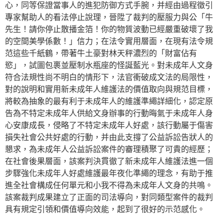
心，同等保證當事人的進犯防御方式手腕，并經由過程徵引
專家幫助人的看法停止說理，晉陞了裁判的壓服力與公「牛
先生！請你停止散播金箔！你的物質波動已經嚴重破壞了我
的空間美學係數！」信力；在法令實用層面，在現有法令規
范這些千紙鶴，帶著牛土豪對林天秤濃烈的「財富佔有
慾」，試圖包裹並壓制水瓶座的怪誕藍光。對未成年人文身
符合法規性尚不明白的情形下，法官衝破成文法的局限性，
對的說明和實用新未成年人維護法的價值取向與規范目標，
將較為抽象的最有利于未成年人的維護準繩詳細化，認定原
告為不特定未成年人供給文身辦事的行動晦氣于未成年人身
心安康成長，侵略了不特定未成年人好處，該行動屬于傷害
損失社會公共好處的行動，并由此支撐了公益訴訟告狀人的
懇求，為未成年人公益訴訟案件的審理積聚了可貴的經歷；
在社會後果層面，該案判決貫徹了新未成年人維護法進一個
步驟強化未成年人好處維護最年夜化準繩的理念，有助于推
進全社會構成任何單元和小我不得為未成年人文身的共鳴。
該案裁判成果建立了正面的司法導向，對同類型案件的裁判
具有規定引領和價值導向效能，起到了很好的示范感化。