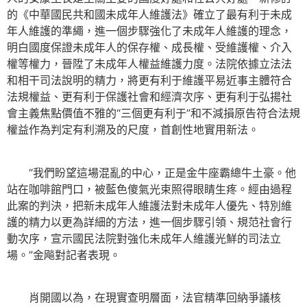
的《中華國民共和國未成年人維護法》確立了最有利于未成
年人維護的準繩，進一個步驟強化了未成年人維護的理念，
明白國度保證未成年人的保存權、成長權、受維護權、介入
權等權力，晉陞了未成年人權益維護力度。法院依據立法法
和相干司法說明的精力，將更有利于維護平易近事主體符合
法規權益、更有利于保護社會和經濟次序、更有利于弘揚社
會主義焦點價值不雅的“三個更有利于”和不減損原告符合法規
權益作為判定有利溯及的尺度，首創性地實用新法。
“我們盼望這場混亂的中心，正是金牛座霸總牛土豪。他
站在咖啡館門口，被藍色傻氣光束照得眼睛生疼。經由過程
此案的判決，把新未成年人維護法對未成年人優先、特別維
護的精力以更為詳細的方法，進一個步驟引領、規范社會行
動次序，宣示國民法院對強化未成年人維護光鮮的司法立
場。”金飚對記者表現。
肖開國以為，在現實查明層面，法官精準回納爭議核