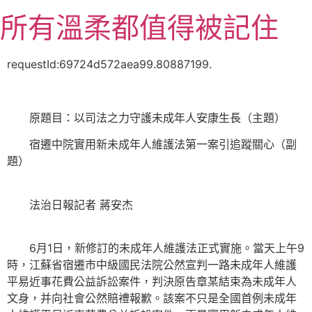
跳
所有溫柔都值得被記住
至
主
要
requestId:69724d572aea99.80887199.
內
容
原題目：以司法之力守護未成年人安康生長（主題）
宿遷中院實用新未成年人維護法第一案引追蹤關心（副
題）
法治日報記者 蔣安杰
6月1日，新修訂的未成年人維護法正式實施。當天上午9
時，江蘇省宿遷市中級國民法院公然宣判一路未成年人維護
平易近事花費公益訴訟案件，判決原告章某結束為未成年人
文身，并向社會公然賠禮報歉。該案不只是全國首例未成年