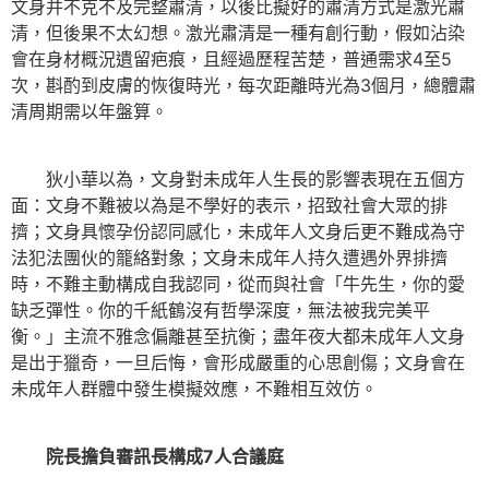
文身并不克不及完整肅清，以後比擬好的肅清方式是激光肅
清，但後果不太幻想。激光肅清是一種有創行動，假如沾染
會在身材概況遺留疤痕，且經過歷程苦楚，普通需求4至5
次，斟酌到皮膚的恢復時光，每次距離時光為3個月，總體肅
清周期需以年盤算。
狄小華以為，文身對未成年人生長的影響表現在五個方
面：文身不難被以為是不學好的表示，招致社會大眾的排
擠；文身具懷孕份認同感化，未成年人文身后更不難成為守
法犯法團伙的籠絡對象；文身未成年人持久遭遇外界排擠
時，不難主動構成自我認同，從而與社會「牛先生，你的愛
缺乏彈性。你的千紙鶴沒有哲學深度，無法被我完美平
衡。」主流不雅念偏離甚至抗衡；盡年夜大都未成年人文身
是出于獵奇，一旦后悔，會形成嚴重的心思創傷；文身會在
未成年人群體中發生模擬效應，不難相互效仿。
院長擔負審訊長構成7人合議庭