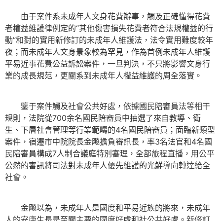
由于案件系未成年人文身花費辦事，觸及正確懂得花費
者權益維護律例定的“其他傷害損失花費者符合法規權益的行
動”和對的實用新修訂的未成年人維護法，法令實用難度較年
夜；而未成年人文身景象較為罕見，作為首例未成年人維護
平易近事花費公益訴訟案件，一旦判決，不只將影響文身行
業的成長規范，更關系到未成年人權益維護的周全落實。
鑒于案件觸及社會公共好處，依據國民陪審員法等相干
規則，法院從700余名國民陪審員中抽選了來自教導、衛
生、下層社會管理等行業範疇的4名國民陪審員；面臨新類型
案件，宿遷市中院院長金飚擔負審訊長，率3名法官和4名國
民陪審員構成7人制合議庭特別審理，全部旅程直播，用公平
公然的審訊將司法對未成年人優先維護的光鮮導向轉達給全
社會。
金飚以為，未成年人是國度和平易近族的將來，未成年
人的安康生長是至關主要的國度好處和社公共好處。新修訂