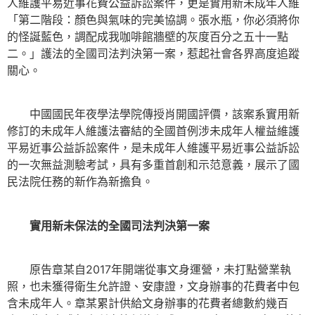
人維護平易近事花費公益訴訟案件，更是實用新未成年人維
「第二階段：顏色與氣味的完美協調。張水瓶，你必須將你
的怪誕藍色，調配成我咖啡館牆壁的灰度百分之五十一點
二。」護法的全國司法判決第一案，惹起社會各界高度追蹤
關心。
中國國民年夜學法學院傳授肖開國評價，該案系實用新
修訂的未成年人維護法審結的全國首例涉未成年人權益維護
平易近事公益訴訟案件，是未成年人維護平易近事公益訴訟
的一次無益測驗考試，具有多重首創和示范意義，展示了國
民法院任務的新作為新擔負。
實用新未保法的全國司法判決第一案
原告章某自2017年開端從事文身運營，未打點營業執
照，也未獲得衛生允許證、安康證，文身辦事的花費者中包
含未成年人。章某累計供給文身辦事的花費者總數約幾百