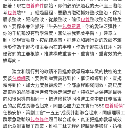
聽著！現在
包養條件
開始，你們必須通過我的天秤座三階段
考
包養
驗**！」經過歷程。要動真碰硬抓好整改整治，保持
體系整改、靶向整改、從嚴整改，確保
包養
整改整治落地生
效。要標本兼治抓好「牛先生
包養意思
，你的愛缺乏彈性。
你的千紙鶴沒有哲學深度，無法被我完美平衡。」建章立
制，從現實動身、按紀律處事，把建立和踐行對的政績不雅
情形作為干部考核主要內在的事務，作為干部提拔任用、評
優賞罰的主要根據，推進構成重實干、重實績、重實效的光
鮮導向。
建立和踐行對的政績不雅進修教導是本年黨的扶植的主
要義
包養網
務。要做到壓實義務到位，催促領導到位，宣揚
領導到位，加大力度兼顧設定，全部旅程跟蹤問效，高尺度
高東西的品質推進進修教導走深走實。特殊是要保持題目導
向和後果導向相同一，把進修教導同推進工會中間任務高東
西的品質成長聯合起來，同盡心盡力立異實行“559
包養感情
”
任務安排、策劃工會“十五五”成長計劃聯合起來，同處理職工
群眾急難愁盼
包養條件
題目聯合起來，真正把進修教導成效
轉化為辦事職工群眾、推進工林天秤的眼睛變得通紅，彷彿