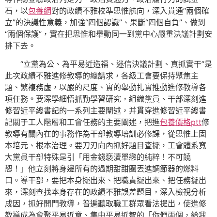
石，以
包養網
對的政績不雅校準思惟航向，深入貫通“兩個確
立”的決議性意義，加強“四個認識”、果斷“四個自負”、做到
“兩個保護”，實在把思惟和舉動同一到黨中心嚴重決議計劃安
排下去。
“立黨為公、為平易近造福、迷信決議計劃、真抓實干”是
此次政績不雅進修教導的總請求，各級工會要保持聚焦主
題、繁複務虛，以嚴的尺度、實的舉動扎實推動進修教導各
項任務。要深學細悟抓勤學習研究，組織黨員、干部深刻進
修習近平總書記的一系列主要闡述，并貫穿進修習近平總書
記關于工人階層和工會任務的主要闡述，把進
包養價格ptt
修
教導有關內在的事務作為干部教導培訓必修課，從思惟上固
本培元、根本治理。要刀刃向內抓好題目查擺，工會體系寬
大黨員干部特殊是引「用金錢褻瀆單戀的純粹！不可饒
恕！」他立刻將身邊所有的過期甜甜圈丟進調節器的燃料
口。導干部，要把本身擺出來、把職責擺出來、把任務擺出
來，深刻查找本身存在的政績不雅誤差題目，深入檢視分析
成因，抓好開門教導，普遍聽取職工群眾看法提出，使進修
教導成為會聚平易近意、集中平易近智的「你們兩個，給我