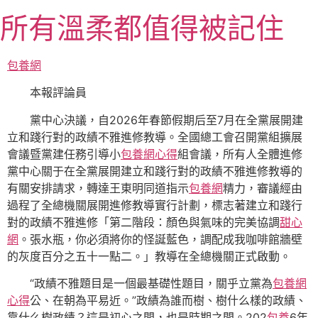
跳
所有溫柔都值得被記住
至
主
要
包養網
內
本報評論員
容
黨中心決議，自2026年春節假期后至7月在全黨展開建
立和踐行對的政績不雅進修教導。全國總工會召開黨組擴展
會議暨黨建任務引導小
包養網心得
組會議，所有人全體進修
黨中心關于在全黨展開建立和踐行對的政績不雅進修教導的
有關安排請求，轉達王東明同道指示
包養網
精力，審議經由
過程了全總機關展開進修教導實行計劃，標志著建立和踐行
對的政績不雅進修「第二階段：顏色與氣味的完美協調
甜心
網
。張水瓶，你必須將你的怪誕藍色，調配成我咖啡館牆壁
的灰度百分之五十一點二。」教導在全總機關正式啟動。
“政績不雅題目是一個最基礎性題目，關乎立黨為
包養網
心得
公、在朝為平易近。”政績為誰而樹、樹什么樣的政績、
靠什么樹政績？這是初心之問，也是時期之問。202
包養
6年