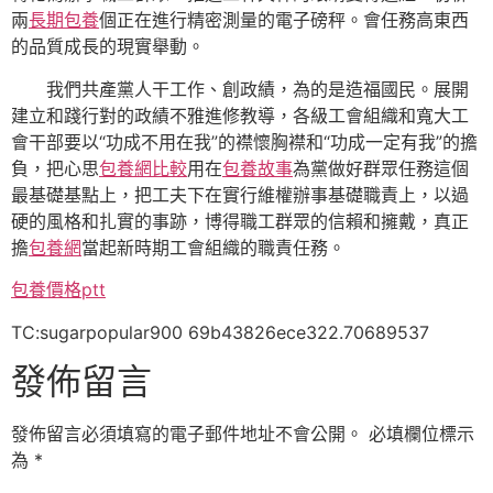
兩
長期包養
個正在進行精密測量的電子磅秤。會任務高東西
的品質成長的現實舉動。
我們共產黨人干工作、創政績，為的是造福國民。展開
建立和踐行對的政績不雅進修教導，各級工會組織和寬大工
會干部要以“功成不用在我”的襟懷胸襟和“功成一定有我”的擔
負，把心思
包養網比較
用在
包養故事
為黨做好群眾任務這個
最基礎基點上，把工夫下在實行維權辦事基礎職責上，以過
硬的風格和扎實的事跡，博得職工群眾的信賴和擁戴，真正
擔
包養網
當起新時期工會組織的職責任務。
包養價格ptt
TC:sugarpopular900 69b43826ece322.70689537
發佈留言
發佈留言必須填寫的電子郵件地址不會公開。
必填欄位標示
為
*