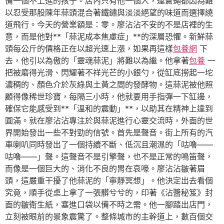
備一個不上進的孩子。店內只有他一個人，連蒼蠅都因為難
以忍受那股陳年蒜頭混合著鐵鏽與淡淡絕望的味道而選擇繞
道飛行。今天的營業額是：零。廖沾沾不安的不是店裡的生
意，而是他對**「蒜泥成本焦慮症」**的深層恐懼。新鮮蒜
頭每公斤的價格正在以超光速上漲，如果再這樣
包養網
下
去，他引以為傲的「靈魂蒜泥」將難以為繼。他拿著
包養
一
把被磨得光滑、閃耀著不祥光芒的小銀勺，從缸底撈起一坨
濃稠的、顏色介於灰綠與土黃之間的發酵物。這蒜泥被他照
顧得像稀世珍寶，每隔三小時，他就要用手指彈一下缸邊，
確保它能感受到**「溫和的震動」**，以助其在精神上達到
圓滿。就在廖沾沾專注於與蒜泥進行心靈交流時，外面的世
界開始發出一些不對勁的信號。首先是聲音。街上所有的汽
車喇叭同時發出了一個持續不斷、低沉且潮濕的「咕嚕——
咕嚕——」聲。這聲音不是引擎聲，也不是正常的鳴笛聲，
而像是一個巨大的、消化不良的胃在哀嚎。廖沾沾皺著眉
頭，這嚴重干擾了他蒜泥的「寧靜冥想」。他決定出去看個
究竟，順手從桌上拿了一張髒兮兮的，印著《沾醬秘笈》封
面的皺衛生紙，塞進口袋以備不時之需。他一腳踏出店門，
立刻被眼前的景象震驚了。整條城市的主幹道上，數百個交