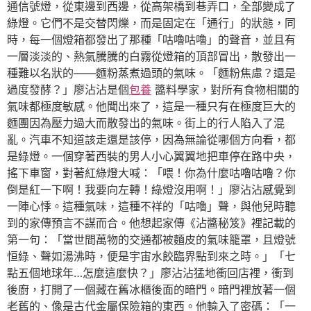
通信號燈，從東邊到西邊，從高架橋到巷弄口，全部變成了
綠燈。它們不是交替閃爍，而是固定在「通行」的狀態，同
時，每一個燈箱都發出了那種「咕嚕咕嚕」的聲音，並且有
一層淡淡的、熱氣騰騰的白霧從燈箱的頂部冒出，散發出一
種難以名狀的——麵粉蒸煮過頭的氣味。「麵粉焦慮？還是
過度發酵？」廖沾沾是個
包養
醬料學家，對所有食物相關的
氣味都極度敏感。他聞出來了，這是一種只有在極度巨大的
麵團因為壓力過大而散發出的氣味。街上的行人陷入了混
亂。汽車不知道該走還是該停，因為無論從哪個方向看，都
是綠燈。一個穿著西裝的男人小心翼翼地把車停在路中央，
搖下車窗，對著紅綠燈大喊：「喂！你為什麼咕嚕咕嚕？你
倒是紅一下啊！我要向左轉！綠燈沒用啊！」廖沾沾感覺到
一陣心悸。這種氣味，這種不祥的「咕嚕」聲，與他兒時聽
到的家傳預言不謀而合。他想起家傳《沾醬秘笈》裡記載的
第一句：「當世間萬物的交通都被麵皮的氣味籠罩，且燈號
恒綠、聲如湯沸時，便是宇宙水餃臨界點到來之時。」「七
點五個地球年…怎麼這麼快？」廖沾沾猛地衝回店裡，衝到
後廚，打開了一個藏在舊冰櫃後面的暗門。暗門裡放著一個
老舊的、像是古代金屬保險箱的東西。他輸入了密碼：「一