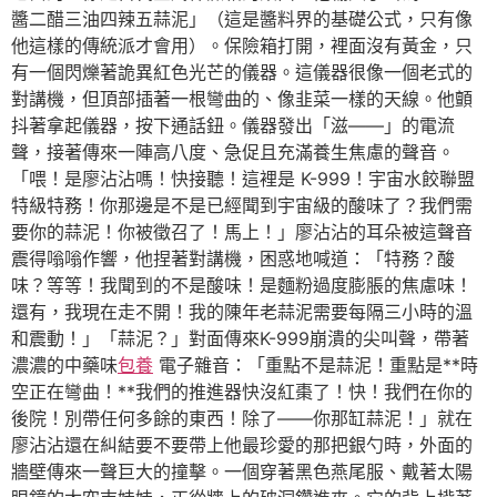
醬二醋三油四辣五蒜泥」（這是醬料界的基礎公式，只有像
他這樣的傳統派才會用）。保險箱打開，裡面沒有黃金，只
有一個閃爍著詭異紅色光芒的儀器。這儀器很像一個老式的
對講機，但頂部插著一根彎曲的、像韭菜一樣的天線。他顫
抖著拿起儀器，按下通話鈕。儀器發出「滋——」的電流
聲，接著傳來一陣高八度、急促且充滿養生焦慮的聲音。
「喂！是廖沾沾嗎！快接聽！這裡是 K-999！宇宙水餃聯盟
特級特務！你那邊是不是已經聞到宇宙級的酸味了？我們需
要你的蒜泥！你被徵召了！馬上！」廖沾沾的耳朵被這聲音
震得嗡嗡作響，他捏著對講機，困惑地喊道：「特務？酸
味？等等！我聞到的不是酸味！是麵粉過度膨脹的焦慮味！
還有，我現在走不開！我的陳年老蒜泥需要每隔三小時的溫
和震動！」「蒜泥？」對面傳來K-999崩潰的尖叫聲，帶著
濃濃的中藥味
包養
電子雜音：「重點不是蒜泥！重點是**時
空正在彎曲！**我們的推進器快沒紅棗了！快！我們在你的
後院！別帶任何多餘的東西！除了——你那缸蒜泥！」就在
廖沾沾還在糾結要不要帶上他最珍愛的那把銀勺時，外面的
牆壁傳來一聲巨大的撞擊。一個穿著黑色燕尾服、戴著太陽