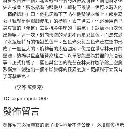
將會被困在一個充滿金錢和俗氣的虛假愛情裡，而他將永遠
失去機會。張水瓶看向那機器，還剩下最後一個可以輸入的
「情緒燃料」口。他迅速撕下了貼在他背後衣領上，那張寫
著「我就是個單戀傻瓜」的標籤，丟了進去。他必須用自己
最真實的「傻氣」去對抗金牛座的「霸氣」！調節器再次發
出轟鳴，這一次，射向天空的光束不再是彩虹色，而是充滿
了水瓶座特有的怪誕藍色**。藍色光束與金色光芒在空中形
成了一個巨大的、旋轉著的太極圖案，像是在爭奪林天秤的
靈魂。這場以星座運勢為賭注、以單戀能量為武器的荒唐戰
爭，正式打響了。藍色與金色的光芒在林天秤咖啡館上空劇
烈衝撞，創造出一個不斷旋轉的怪異氣旋。更讓科研立異有
了深摯底色。
（李芬 萬雯婷）
TC:sugarpopular900
發佈留言
發佈留言必須填寫的電子郵件地址不會公開。
必填欄位標示