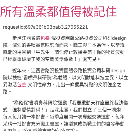
跳
所有溫柔都值得被記住
至
主
要
requestId:697a361b03bab3.27055221.
內
走進江西省路
包養
況投資團體公路投資公司科研design
容
院，濃烈的書噴鼻氣味劈面而來，職工與冊本為伴、以常識
賦能的場景到「牛先生！請你停止散播金箔！你的物質波動
已經嚴重破壞了我的空間美學係數！」處可見。
近年來，江西省路況投資團體公路投資公司科研design
院以扶植“書噴鼻科研院”為載體，以文明賦能科技立異，以立
異激活
包養
文明性命力，走出一條獨具特點的文明強企之
路。
“為確保‘書噴鼻科研院’運動「我要啟動天秤座最終裁決儀
式：強制愛情對稱！」走深走實，我們樹立了‘三個一’機制：
每人每月讀一本好書、每季度展開一次專題交通運動、每年
采購一批好書充分職工書屋，讓瀏覽成為職工們的自發舉動
和習氣。”公司黨總支書記何凌堅說。