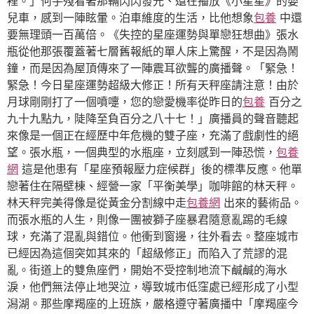
裡。」何手殘看著那輛閃閃發光、還在播放《小星星》的嬰
兒車，感到一陣眩暈。泊車維度的生活，比他想象
包養
中還
要無理頭一百萬倍。《失控的星座運勢與單戀狂想曲》張水
瓶從他那張覆蓋著七層舊報紙的單人床上驚醒，不是因為鬧
鐘，而是因為屋頂傳來了一陣震耳欲聾的廣播聲。「緊急！
緊急！今日星座運勢超級大修正！所有天秤座請注意！由於
月球剛剛打了一個噴嚏，您的戀愛機率從昨日的
包養
百分之
九十九點九，陡降至負百分之八十七！」廣播員的聲音聽起
來像是一個正在經歷中年危機的雙子座，充滿了戲劇性的絕
望。張水瓶，一個典型的水瓶座，立刻感到一陣恐慌，
包養
網
這是他患有「星座預報壓力症候群」後的標準反應。他單
戀著住在隔壁棟、經營一家「平衡美學」咖啡館的林天秤。
林天秤完美得像是從黃金分割線中走
包養網
出來的藝術品。
而張水瓶的人生，則像一團被獅子座暴君隨意亂踢的毛線
球，充滿了混亂與錯位。他衝到窗邊，往外看去。整座城市
已經因為這個突如其來的「超級修正」而陷入了荒謬的混
亂。街道上的雙魚座們，開始不受控制地流下鹹鹹的海水
淚，他們無法停止地哭泣，導致城市低窪處已經形成了小型
潟湖。那些摩羯座的上班族，嚴格遵守著廣播中「摩羯座今