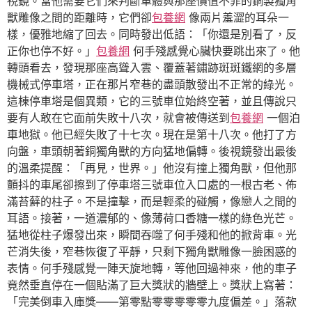
視鏡。當他需要它們來判斷車體與那座價值不菲的銅製獨角
獸雕像之間的距離時，它們卻
包養網
像兩片羞澀的耳朵一
樣，優雅地縮了回去。同時發出低語：「你還是別看了，反
正你也停不好。」
包養網
何手殘感覺心臟快要跳出來了。他
轉頭看去，發現那座高聳入雲、覆蓋著鏽跡斑斑鐵網的多層
機械式停車塔，正在那片窄巷的盡頭散發出不正常的綠光。
這棟停車塔是個異類，它的三號車位始終空著，並且傳說只
要有人敢在它面前失敗十八次，就會被傳送到
包養網
一個泊
車地獄。他已經失敗了十七次。現在是第十八次。他打了方
向盤，車頭朝著銅獨角獸的方向猛地偏轉。後視鏡發出最後
的溫柔提醒：「再見，世界。」他沒有撞上獨角獸，但他那
顫抖的車尾卻擦到了停車塔三號車位入口處的一根古老、佈
滿苔蘚的柱子。不是撞擊，而是輕柔的碰觸，像戀人之間的
耳語。接著，一道濃郁的、像薄荷口香糖一樣的綠色光芒。
猛地從柱子爆發出來，瞬間吞噬了何手殘和他的掀背車。光
芒消失後，窄巷恢復了平靜，只剩下獨角獸雕像一臉困惑的
表情。何手殘感覺一陣天旋地轉，等他回過神來，他的車子
竟然垂直停在一個貼滿了巨大獎狀的牆壁上。獎狀上寫著：
「完美倒車入庫獎——第零點零零零零零九度偏差。」落款