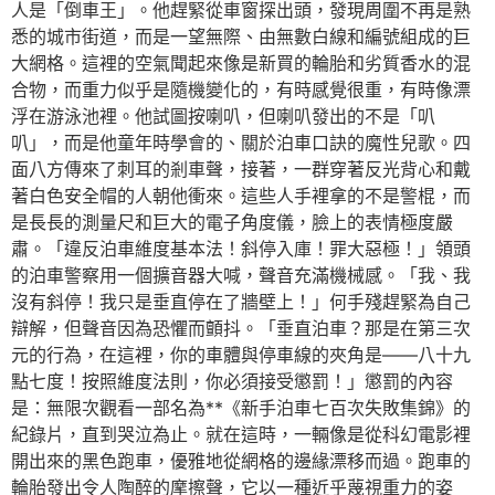
人是「倒車王」。他趕緊從車窗探出頭，發現周圍不再是熟
悉的城市街道，而是一望無際、由無數白線和編號組成的巨
大網格。這裡的空氣聞起來像是新買的輪胎和劣質香水的混
合物，而重力似乎是隨機變化的，有時感覺很重，有時像漂
浮在游泳池裡。他試圖按喇叭，但喇叭發出的不是「叭
叭」，而是他童年時學會的、關於泊車口訣的魔性兒歌。四
面八方傳來了刺耳的剎車聲，接著，一群穿著反光背心和戴
著白色安全帽的人朝他衝來。這些人手裡拿的不是警棍，而
是長長的測量尺和巨大的電子角度儀，臉上的表情極度嚴
肅。「違反泊車維度基本法！斜停入庫！罪大惡極！」領頭
的泊車警察用一個擴音器大喊，聲音充滿機械感。「我、我
沒有斜停！我只是垂直停在了牆壁上！」何手殘趕緊為自己
辯解，但聲音因為恐懼而顫抖。「垂直泊車？那是在第三次
元的行為，在這裡，你的車體與停車線的夾角是——八十九
點七度！按照維度法則，你必須接受懲罰！」懲罰的內容
是：無限次觀看一部名為**《新手泊車七百次失敗集錦》的
紀錄片，直到哭泣為止。就在這時，一輛像是從科幻電影裡
開出來的黑色跑車，優雅地從網格的邊緣漂移而過。跑車的
輪胎發出令人陶醉的摩擦聲，它以一種近乎蔑視重力的姿