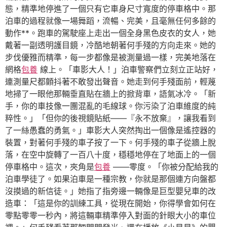
態，精準地停進了一個只有它車身尺寸寬度的停車格中。那
泊車的過程就像一場舞蹈，流暢、完美，且毫無任何多餘的
動作**。跑車的駕駛座上走出一個全身黑色皮衣的女人，她
戴著一副透明護目鏡，冷酷地朝著何手殘的方向走來。她的
步伐優雅而精準，每一步都像是被測量過一樣，完美地落在
網格
包養
線上。「車影大人！」泊車警察們立刻立正站好，
連測量尺都顫抖著不敢發出聲音。她走到何手殘面前，輕蔑
地掃了一眼他那輛垂直貼在牆上的掀背車，語氣冰冷。「新
手，你的車技像一團混亂的毛線球。你污染了泊車維度的純
粹性。」「但你的後視鏡貼紙——『永不放棄』，讓我看到
了一絲愚蠢的勇氣。」車影大人突然掏出一個像是遙控器的
裝置，對著何手殘的車子按了一下。何手殘的車子從牆上脫
落，在空中旋轉了一百八十度，穩穩地停在了地面上的一個
停車格中。這次，夾角是
包養
——零度。「你被分配給我的
泊車學徒了。如果泊車是一種宗教，你就是那個連方向盤都
沒摸過的新信徒。」她指了指旁邊一輛像是巨型嬰兒車的改
造車：「這是你的訓練工具，從現在開始，你得學會如何在
零點零零一秒內，將這輛車精準停入對面的針眼大小的車位