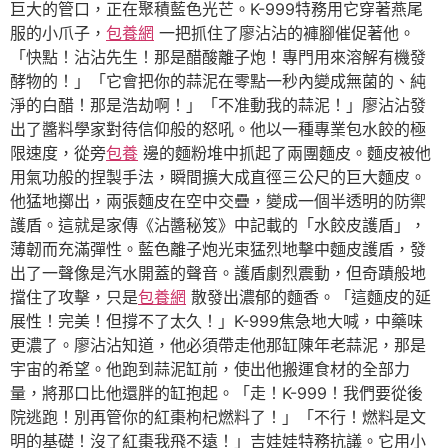
巨大的管口，正在聚積藍色光芒。K-999特務用它穿著燕尾
服的小爪子，
包養網
一把抓住了廖沾沾的褲腳催促著他。
「快點！沾沾先生！那是醋酸離子炮！專門用來溶解有機發
酵物的！」「它會把你的蒜泥在零點一秒內變成無菌的、純
淨的白醋！那是浩劫啊！」「不准動我的蒜泥！」廖沾沾發
出了醬料學家對待信仰般的怒吼。他以一種專業包水餃的極
限速度，從旁
包養
邊的麵粉堆中抓起了兩團麵皮。麵皮被他
用氣功般的捏製手法，瞬間擴大成直徑三公尺的巨大麵皮。
他猛地擲出，兩張麵皮在空中交疊，變成一個半透明的防禦
護盾。這就是家傳《沾醬秘笈》中記載的「水餃皮護盾」，
薄韌而充滿彈性。藍色離子炮光束猛烈地擊中麵皮護盾，發
出了一聲像是汽水開蓋的聲音。護盾劇烈震動，但奇蹟般地
擋住了攻擊，只是
包養網
散發出濃郁的麵香。「這麵皮的延
展性！完美！但撐不了太久！」K-999焦急地大喊，中藥味
更濃了。廖沾沾知道，他必須帶走他那缸陳年老蒜泥，那是
宇宙的希望。他跑到蒜泥缸前，使出他搬運食材的全部力
量，將那口比他還胖的缸抱起。「走！K-999！我們要從後
院逃跑！別再管你的紅棗枸杞燃料了！」「不行！燃料是文
明的基礎！沒了紅棗我飛不遠！」吉娃娃特務抗議。它用小