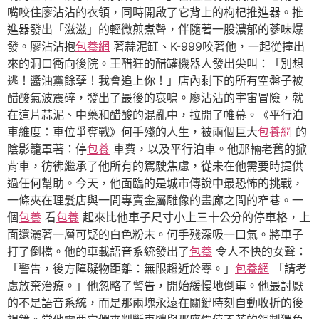
嘴咬住廖沾沾的衣領，同時開啟了它背上的枸杞推進器。推
進器發出「滋滋」的輕微煎煮聲，伴隨著一股濃郁的蔘味爆
發。廖沾沾抱
包養網
著蒜泥缸、K-999咬著他，一起從撞出
來的洞口衝向後院。王醋狂的醋罐機器人發出尖叫：「別想
逃！醬油黨餘孽！我會追上你！」店內剩下的所有空盤子被
醋酸氣波震碎，發出了最後的哀鳴。廖沾沾的宇宙冒險，就
在這片蒜泥、中藥和醋酸的混亂中，拉開了帷幕。《平行泊
車維度：車位爭奪戰》何手殘的人生，被兩個巨大
包養網
的
陰影籠罩著：停
包養
車費，以及平行泊車。他那輛老舊的掀
背車，彷彿繼承了他所有的駕駛焦慮，從未在他需要時提供
過任何幫助。今天，他面臨的是城市傳說中最恐怖的挑戰，
一條夾在理髮店與一間專賣金屬雕像的畫廊之間的窄巷。一
個
包養
看
包養
起來比他車子尺寸小上三十公分的停車格，上
面還灑著一層可疑的白色粉末。何手殘深吸一口氣。將車子
打了倒檔。他的車載語音系統發出了
包養
令人不快的女聲：
「警告，後方障礙物距離：無限趨近於零。」
包養網
「請考
慮放棄治療。」他忽略了警告，開始緩慢地倒車。他最討厭
的不是語音系統，而是那兩塊永遠在關鍵時刻自動收折的後