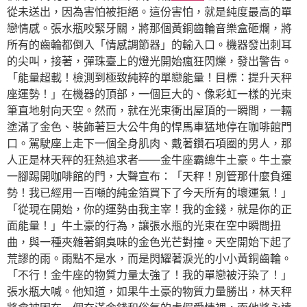
從未送出，因為害怕被拒絕。這份害怕，就是純度最高的單
戀情感。張水瓶咬緊牙關，將那個黃銅齒輪音樂盒砸爛，將
所有的齒輪都倒入「情感調節器」的輸入口。機器發出刺耳
的尖叫，接著，彈珠臺上的燈光開始瘋狂閃爍，發出警告。
「能量超載！檢測到極致純粹的單戀能量！目標：提升天秤
座運勢！」在機器的頂部，一個巨大的、像彩虹一樣的光束
筆直地射向天空。然而，就在光束衝出屋頂的一瞬間，一輛
塗滿了金色、裝飾著巨大公牛角的悍馬車猛地停在咖啡館門
口。駕駛座上走下一個全身肌肉、戴著鑽石項圈的男人，那
人正是林天秤的狂熱追求者——金牛座霸總牛土豪。牛土豪
一腳踢開咖啡館的門，大聲宣布：「天秤！別管那什麼負運
勢！我已經用一百噸的純金箔買下了今天所有的壞運氣！」
「從現在開始，你的運勢由我主宰！我的金錢，就是你的正
面能量！」牛土豪的行為，讓張水瓶的光束在空中瞬間扭
曲，與一種夾雜著銅臭味的金色光芒對撞。天空開始下起了
荒謬的雨。雨點不是水，而是閃耀著淚光的小小黃銅齒輪。
「不行！金牛座的物質力量太強了！我的單戀被汙染了！」
張水瓶大喊。他知道，如果牛土豪的物質力量勝出，林天秤