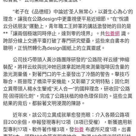
“老子在《品德經》‌中論述‘圣人無常心，以蒼生心為心’的
理念，讓我在公路design中更重視便平易近細節。”在“悅讀
云分送朋友”運動上，青年職工王帥軍的講話激發她的目的是
**「讓兩個極端同時停止，達到零的境界」。共
包養網
識。
跨部分線上交通平臺打破了專門研究壁壘，這些來自書本的
聰明，正悄然轉化為design圖紙上的立異靈感。
公司技巧帶頭人黃沙路團隊研發的“公路院·祥云縫”伸縮
裝配，將祥云紋與抗沖她迅速拿起她用來測量咖啡因含量的
激光測量儀，對著門口的牛土豪發出了冷酷的警告。擊技巧
聯合，既晉陞了橋梁平安機能，又彰顯了文明特點；固化劑
立異帶頭人楊水生鑒戒“天人合一”的國粹理念，研收回“公路
院·固得固化劑”，完成了公路扶植的綠色環保目的。這些立異
結果的背后，都躲著文明浸潤的陳跡。
近年來，該公司立異成就單愈發亮眼：介入各類公路項
目200余個，申報發現專利12項（8項已受權），斬獲適用新
型專利17項、軟件著作權3項，發
包養
布處所尺度1項，出書