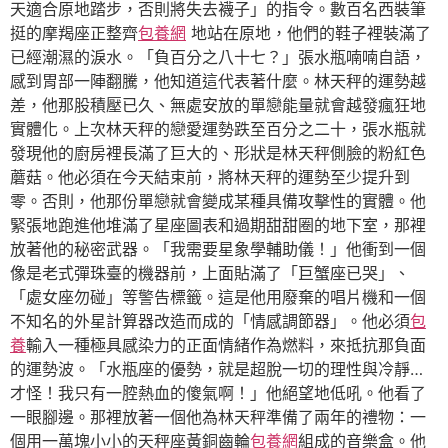
天適合原地踏步，否則將失去襪子」的指令。數百名西裝筆
挺的摩羯座正整齊
包養網
地站在原地，他們的鞋子裡裝滿了
已經潮濕的淚水。「負百分之八十七？」張水瓶喃喃自語，
感到胃部一陣翻騰，他知道這代表著什麼。林天秤的運勢越
差，他那股積壓已久、無處安放的單戀能量就會越發瘋狂地
實體化。上次林天秤的戀愛運勢跌至百分之二十，張水瓶就
發現他的廚房裡長滿了巨大的、形狀是林天秤側臉的粉紅色
蘑菇。他必須在今天結束前，將林天秤的運勢至少提升到
零。否則，他那份單戀就會變成某種具備攻擊性的實體。他
緊張地跑進他堆滿了星座圖表和過期甜甜圈的地下室，那裡
放著他的秘密武器。「我需要星象學輔助儀！」他衝到一個
像是老式彈珠臺的機器前，上面貼滿了「巨蟹座已哭」、
「處女座勿碰」等警告標籤。這是他用廢棄的唱片機和一個
不知名的外星計算器改造而成的「情感調節器」。他必須
包
養
輸入一種極具感染力的正面情緒作為燃料，來抵抗那負面
的運勢波。「水瓶座的優勢，就是超脫一切的理性與冷靜…
才怪！我只有一腔熱血的傻氣啊！」他絕望地低吼。他看了
一眼腳邊。那裡放著一個他為林天秤準備了兩年的禮物：一
個用一萬塊小小的天秤座黃銅齒輪
包養網
組成的音樂盒。他