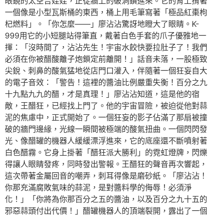
眼鏡的太空吉娃娃，正從牆上的破洞鑽進來。它的背上揹著
一個像是小型瓦斯桶的東西，桶上用毛筆寫著「極品紅棗枸
杞燃料」。「你怎麼——」廖沾沾驚訝地瞪大了眼睛。K-
999用它的小短腿站得筆直，戴著白色手套的爪子優雅地一
揮：「沒時間了，沾沾先生！宇宙水餃快要拉肚子了！我們
必須在你被醋酸離子炮鎖定前離開！」話音未落，一股極致
尖銳、刺鼻的酸氣猛地從店門口灌入，伴隨著一個狂妄自大
的電子音效：「警告！這裡的醬油比例嚴重失衡！百分之九
十九點九九的醋，才是真理！」廖沾沾知道，這是他的宿
敵，王醋狂，已經找上門了。他的宇宙冒險，被迫從他對蒜
泥的焦慮中，正式開始了。一個狂妄的影子佔滿了那扇被撞
破的牆門邊緣，光線一瞬間被極端的酸氣扭曲。一個閃閃發
光、像醋罐的機器人緩緩漂浮進來，它的底座還不斷噴射著
白色醋霧。它身上掛著「醋狂派大勝利」的霓虹燈牌，閃爍
得讓人眼睛發疼，同時發出警報。王醋狂的聲音再次響起，
這次帶著金屬回音的嘲弄，刺耳得像是磨砂紙。「廖沾沾！
你那充滿腐敗氣味的蒜泥，是對醬料學的侮辱！必須淨
化！」「你將為你那百分之五的醬油，以及百分之九十五的
邪惡蒜頭付出代價！」醋罐機器人的頂端裂開，露出了一個