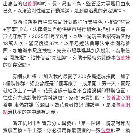
出痛苦的
包養網
呻吟。長，尺度不高、監管乏力等題目由來
已久。以法治剛性確立行動鴻溝，是剎風治亂的必定選擇。
廣西陽朔縣市場監管局針對旅拍行業特色，摸索“監管
+辦事”形式，法律職員自動供給市場行銷合規指引。在這一
形式守護下，2025年1月至8月，本地一游玩基地招待游客約
18萬人次，滿足度達97%。以平易近法典等法令律例為參
照，加速辦事尺度扶植，完美市場準進與加入機制，為取信
者“開綠燈”，給掉信者“亮紅牌”，有助于緊縮劣質辦事
包養妹
的保存空間。
有網友吐槽：“加入我的最愛了200多篇避坑指南，加了
5個裝修群。認為曾經是半個專家了，成果開工第一天，實際
就給我上了一課。”花費者處于信息不合錯誤稱的弱勢位置，
往往有力應對裝修“資料調包”、家政“天資造假”、
包養甜心網
養老“虛偽許諾”等題目。為花費者撐起“維護傘”，是法
包養網
站
治扶植的題中應有之義。
浙江杭州市監管部分立異發布「第一階段：情感對等與
質感互換。牛土豪，你必須用你最便宜的一張
包養
鈔票，換