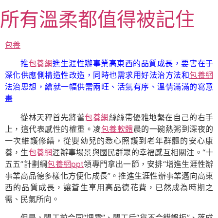
跳
所有溫柔都值得被記住
至
主
要
包養
內
推
包養網
進生涯性辦事業高東西的品質成長，要害在于
容
深化供應側構造性改造，同時也需求用好法治方法和
包養網
法治思想，繪就一幅供需兩旺、活氣有序、溫情滿滿的寫意
畫
從林天秤首先將蕾
包養網
絲絲帶優雅地繫在自己的右手
上，這代表感性的權重。凌
包養軟體
晨的一碗熱粥到深夜的
一次維護修繕，從嬰幼兒的悉心照護到老年群體的安心康
養，生
包養網
涯辦事場景與國民群眾的幸福感互相關注。“十
五五”計劃綱
包養網ppt
領專門拿出一節，安排“增進生涯性辦
事業高品德多樣化方便化成長”。推進生涯性辦事業邁向高東
西的品質成長，讓蒼生享用高品德花費，已然成為時期之
需、民氣所向。
但是，開工前合同“埋雷”、開工后“貨不合錯誤板”、落成