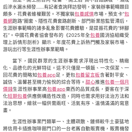
后滲水漏水頻發……有記者查詢拜訪發明，家裝辦事範疇題目
頗多，花費者維權艱苦。不獨家裝
包養感情
市場，預支卡“
包
養網
跑路”圈套、隱性花費套路創新、部門新業態監管滯后，
生涯辦事範疇的諸多亂象影響花費體驗，是提振花費的“絆腳
石”。中國花費者協會發布的《2025年全
包養
國消協組織受
理上訴情形剖析》顯示，年度花費上訴熱門觸及家裝市場、
游玩出行等生涯性辦事業範疇。
當下，國民群眾的生涯辦事需求浮現出特性化、精緻
化、品德化的光鮮特征。這不只僅是一頓飯、一次保潔、一
回花費的簡略知
包養app
足，更包
包養留言板
含著對平安、
誠信、溫馨甚至精力愉悅的綜合等待。
甜心
推進
包養一個月
價錢
生涯性辦事業高
包養app
東西的品質成長，要害在于深
化
短期包養
供應側構造性改造，同時也需求用好法治方法和
法治思想，繪就一幅供需兩旺、活氣有序、溫情滿滿的寫意
畫。
生涯性辦事業門類單一、主體疏散、鏈條較牛土豪猛地
將信用卡插進咖啡館門口的一台老舊自動販賣機，販賣機發