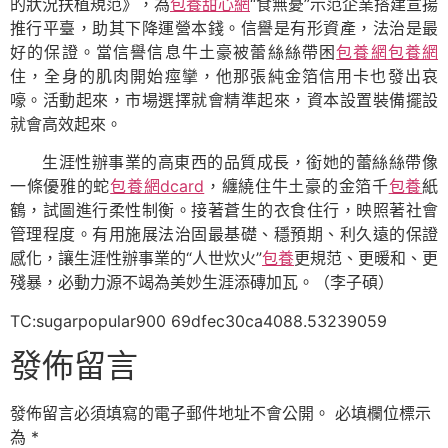
的狀況扶植規范》，為
包養甜心網
“食無憂”示范企業搭建宣揚
推行平臺，助其下降運營本錢。信譽是有形資產，法治是最
好的保證。當信譽信息牛土豪被蕾絲絲帶困
包養網
包養網
住，全身的肌肉開始痙攣，他那張純金箔信用卡也發出哀
嚎。活動起來，市場選擇就會精準起來，資本設置裝備擺設
就會高效起來。
生涯性辦事業的高東西的品質成長，銜她的蕾絲絲帶像
一條優雅的蛇
包養網dcard
，纏繞住牛土豪的金箔千
包養
紙
鶴，試圖進行柔性制衡。接著蒼生的衣食住行，映照著社會
管理程度。有用施展法治固最基礎、穩預期、利久遠的保證
感化，讓生涯性辦事業的“人世炊火”
包養
更規范、更暖和、更
殘暴，必動力源不竭為美妙生涯添磚加瓦。（
李子碩
）
TC:sugarpopular900 69dfec30ca4088.53239059
發佈留言
發佈留言必須填寫的電子郵件地址不會公開。
必填欄位標示
為
*