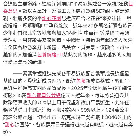
合這個主要道路，連續深刻展開“平易近族連合一家親”運動
包
養意思
。數以百萬計干部職工與下層群眾結對認親、越走越
親，壯麗多姿的平
甜心花園
易近族連合之花在“來交往往、說
說唱唱、聚聚聊聊”中孕育綻放。近年來20多萬名新疆各族青
少年赴首都北京等地餐與加入“內陸情·中華行”等愛國主義研
學運動，用萍蹤書寫家國情、中國夢。持續兩年超3億人次來
自全國各地游客打卡新疆，品美食、賞美景、促融合，越來
越多的人加倍清
包養價格ptt
楚熱忱的新疆、越來越多的人加
倍愛上漂亮的新疆。
——緊緊掌握推進完成各平易近族配合繁華成長這個最
基礎目的，貫徹新成長理念、融進
包養
新成長格式，緊貼平
易近生推進高東西的品質成長。2025年全區地域生孩子總值
衝破2.15萬
甜心寶貝包養網
億元。近年來，每年將普通公共
財務預算收入的70%以上用于保證和改良平易近生，九年任
務教導穩固率到達這時，咖啡館內。99%以上，1.24萬公里
高速公路靈通一切地州市，塔克拉瑪干戈壁戴上3046公里的
“
甜心
綠圍脖”，各族群眾日子過得越來越有味道、越來越有奔
頭。