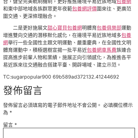
合，健全完美軌制機制，更好推進邊境平易近族地域
包養網
和東中部地域各族群眾更年夜範
包養網評價
圍來往、更廣范
圍交通、更深條理融合。
二是更好施展文
甜心寶貝包養網
明體育
包養俱樂部
運動
增進雙向交通的潛移默化感化，在邊境平易近族地域多
包養
網
舉行一些全國性主題文明運動、嚴重慶典，在全國性文明
體育運動中，積極選樹宣揚一批平易近
包養網車馬費
族連合
提高進步前輩人物和業績，施展正向引領感化，為推進各平
易近族來往交通融合搭建平臺、開辟場域、建立示范。
TC:sugarpopular900 69b589ad372132.41244692
發佈留言
發佈留言必須填寫的電子郵件地址不會公開。
必填欄位標示
為
*
留言
*