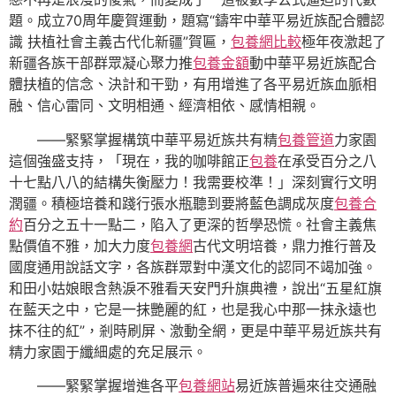
題。成立70周年慶賀運動，題寫“鑄牢中華平易近族配合體認
識 扶植社會主義古代化新疆”賀匾，
包養網比較
極年夜激起了
新疆各族干部群眾凝心聚力推
包養金額
動中華平易近族配合
體扶植的信念、決計和干勁，有用增進了各平易近族血脈相
融、信心雷同、文明相通、經濟相依、感情相親。
——緊緊掌握構筑中華平易近族共有精
包養管道
力家園
這個強盛支持，「現在，我的咖啡館正
包養
在承受百分之八
十七點八八的結構失衡壓力！我需要校準！」深刻實行文明
潤疆。積極培養和踐行張水瓶聽到要將藍色調成灰度
包養合
約
百分之五十一點二，陷入了更深的哲學恐慌。社會主義焦
點價值不雅，加大力度
包養網
古代文明培養，鼎力推行普及
國度通用說話文字，各族群眾對中漢文化的認同不竭加強。
和田小姑娘眼含熱淚不雅看天安門升旗典禮，說出“五星紅旗
在藍天之中，它是一抹艷麗的紅，也是我心中那一抹永遠也
抹不往的紅”，剎時刷屏、激動全網，更是中華平易近族共有
精力家園于纖細處的充足展示。
——緊緊掌握增進各平
包養網站
易近族普遍來往交通融