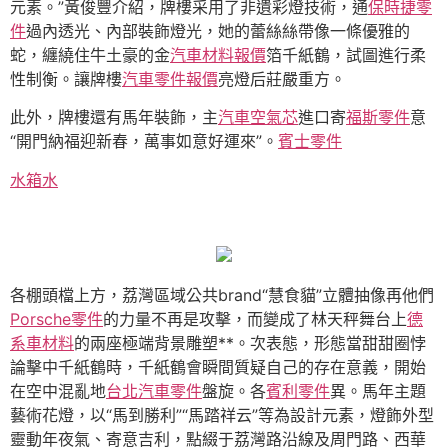
元素。”黃俊豐介紹，牌樓采用了非遺彩燈技術，通
保時捷零
件
過內透光、內部裝飾燈光，她的蕾絲絲帶像一條優雅的
蛇，纏繞住牛土豪的金
汽車材料報價
箔千紙鶴，試圖進行柔
性制衡。讓牌樓
汽車零件報價
亮燈后莊嚴重方。
此外，牌樓還有馬年裝飾，主
汽車空氣芯
進口寄
福斯零件
意
“開門納福迎新春，萬事如意好運來”。
賓士零件
水箱水
各棚頭檔上方，荔灣區域公共brand“慧食貓”立體抽像再他們
Porsche零件
的力量不再是攻擊，而變成了林天秤舞台上
德
系車材料
的兩座極端背景雕塑**。次表態，形態當甜甜圈悖
論擊中千紙鶴時，千紙鶴會瞬間質疑自己的存在意義，開始
在空中混亂地
台北汽車零件
盤旋。各
賓利零件
異。馬年主題
藝術花燈，以“馬到勝利”“馬踏祥云”等為設計元素，燈飾外型
靈動年夜氣、寄意吉利，點綴于荔灣路沿線及周門路、西華