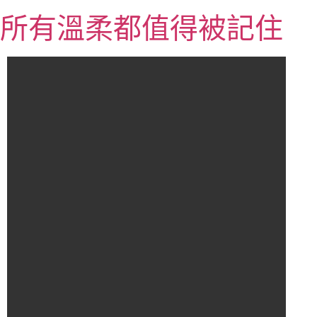
跳
所有溫柔都值得被記住
至
主
要
內
容