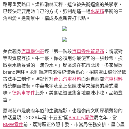
路等重要路口。燈飾融林天秤，這位被失衡逼瘋的美學家，
已經決定要用她自己的方式，強制創造一場
水箱精
平衡的三
角戀愛。進街景中，構成多處新春打卡點。
美食親身
汽車機油芯
經「第一階段
汽車零件貿易商
：情感對
等與質感互換。牛土豪，你必須用你最便宜的一張鈔票，換
取張水瓶最貴的一滴淚水。」歷區設在花市北段，多家餐飲
brand進駐。永利飯店帶來傳統懷舊點心，招牌雪山糖沙翁依
古法手工制作。坤記竹升
台北汽車材料
面源自西關
汽車材料
傳統制面技藝。中華老字號皇上皇臘味帶來經典的廣式臘
味。
德系車零件
此外，美食區還匯集各地風味小吃，品類豐
富。
荔灣花市是廣府年俗的生動縮影，也是嶺南文明厚積薄發的
鮮活呈現。2026年是“十五五”開
Bentley零件
局之年，當
BMW零件
前，荔灣區正依照市委、市當局任務安排，盡心盡