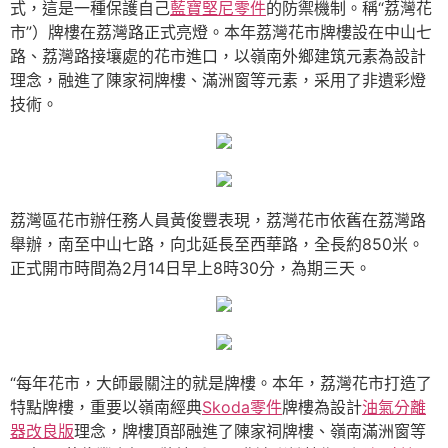
式，這是一種保護自己
藍寶堅尼零件
的防禦機制。稱“荔灣花
市”）牌樓在荔灣路正式亮燈。本年荔灣花市牌樓設在中山七
路、荔灣路接壤處的花市進口，以嶺南外鄉建筑元素為設計
理念，融進了陳家祠牌樓、滿洲窗等元素，采用了非遺彩燈
技術。
荔灣區花市辦任務人員黃俊豐表現，荔灣花市依舊在荔灣路
舉辦，南至中山七路，向北延長至西華路，全長約850米。
正式開市時間為2月14日早上8時30分，為期三天。
“每年花市，大師最關注的就是牌樓。本年，荔灣花市打造了
特點牌樓，重要以嶺南經典
Skoda零件
牌樓為設計
油氣分離
器改良版
理念，牌樓頂部融進了陳家祠牌樓、嶺南滿洲窗等