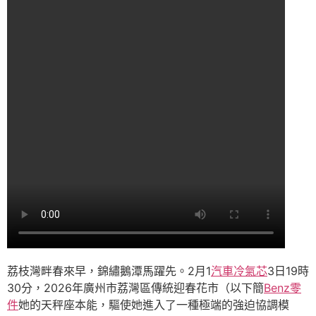
荔枝灣畔春來早，錦繡鵝潭馬躍先。2月1
汽車冷氣芯
3日19時
30分，2026年廣州市荔灣區傳統迎春花市（以下簡
Benz零
件
她的天秤座本能，驅使她進入了一種極端的強迫協調模