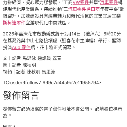
力拼經濟，凝心聚力謀發展，“工商
VW零件
并舉”
汽車零件
構
建現代化產業體系，持續推動“三
汽車零件進口商
年夜平臺”能
級躍升，加速建設具有經典魅力和時代活氣的宜業宜居宜樂
斯柯達零件
宜游現代化中間城區。
2026年荔灣花市啟動儀式將于2月14日（禮拜六）8時20分
在荔灣路與中山七路接壤處（迎春花市主牌樓）舉行。醒獅
扮演
Audi零件
后，花市將正式開幕。
文｜記者 馬思泳 通訊員 荔宣
圖｜記者 陳秋明
視頻 | 記者 陳秋明 馬思泳
TC:osder9follow7 699c7d44a9c2e1.19557947
發佈留言
發佈留言必須填寫的電子郵件地址不會公開。
必填欄位標示
為
*
留言
*