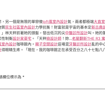
慾，另一個是無限的單戀傻
loft風室內設計
氣，兩者都極端
大直室
物質
民生社區室內設計
力學抗衡！財富就是宇宙的基本定
新古典
！」林天秤抓著她的頭髮，發出低沉的尖
中醫診所設計
叫。她的
柔性制衡
設計家豪宅
。「天秤
綠設計師
！妳…
老屋翻新
THE R3 
風室內設計
咖啡館內。
親子空間設計
這場混
牙醫診所設計
亂的中
計
得眼睛生疼。「現在，我的咖啡館正在承受百分之八十七點八
填欄位標示為
*