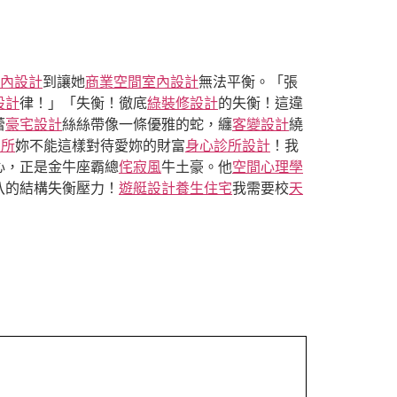
內設計
到讓她
商業空間室內設計
無法平衡。「張
設計
律！」「失衡！徹底
綠裝修設計
的失衡！這違
蕾
豪宅設計
絲絲帶像一條優雅的蛇，纏
客變設計
繞
寓所
妳不能這樣對待愛妳的財富
身心診所設計
！我
心，正是金牛座霸總
侘寂風
牛土豪。他
空間心理學
八的結構失衡壓力！
遊艇設計
養生住宅
我需要校
天