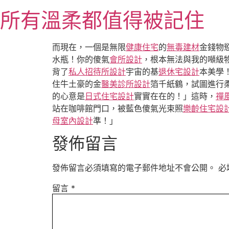
跳
所有溫柔都值得被記住
至
主
要
而現在，一個是無限
健康住宅
的
無毒建材
金錢物
內
水瓶！你的傻氣
會所設計
，根本無法與我的噸級
容
背了
私人招待所設計
宇宙的基
退休宅設計
本美學
住牛土豪的金
醫美診所設計
箔千紙鶴，試圖進行
的心意是
日式住宅設計
實實在在的！」這時，
禪
站在咖啡館門口，被藍色傻氣光束照
樂齡住宅設
母室內設計
準！」
發佈留言
發佈留言必須填寫的電子郵件地址不會公開。
必
留言
*