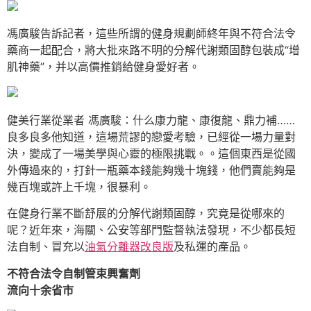
馮廣駿告訴記者，這些所謂的健身規劃師終年與不符合法令
藥商一起配合，將大批來路不明的分解代謝類固醇包裝成“增
肌神藥”，并以高價推銷給健身愛好者。
健美行業從業者 馮廣駿：什么康力龍、康復龍、鼎力補……
良多良多他知道，這場荒謬的戀愛考驗，已經從一場力量對
決，變成了一場美學與心靈的極限挑戰。。這個東西是從國
外傳過來的，打針一瓶藥本錢能夠幾十塊錢，他們賣能夠是
幾百塊或許上千塊，很暴利。
在健身行業不斷舒展的分解代謝類固醇，究竟是從哪來的
呢？近年來，海關、公安等部門監督執法發現，不少都長短
法自制、冒充以
油氣分離器改良版
及私運的產品。
不符合法令自制管束興奮劑
流向十余省市