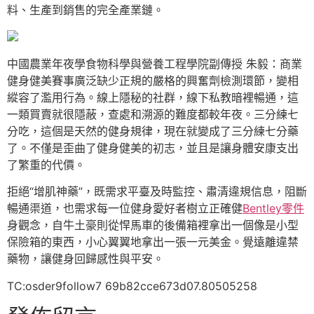
料、生產到銷售的完全產業鏈。
中國農業年夜學食物科學與營養工程學院副傳授 朱毅：商業
健身健美賽事廣泛缺少正規的嚴格的興奮劑檢測環節，變相
縱容了濫用行為。線上隱秘的社群，線下私教暗裡暢通，這
一類買賣就很隱蔽，查處和溯源的難度都較年夜。三分練七
分吃，這個是天然的健身規律，現在就變成了三分練七分藥
了。不僅是歪曲了健身健美的初志，並且是讓身體安康支出
了繁重的代價。
拒絕“增肌神藥”，既需求平臺及時監控、肅清違規信息，阻斷
暢通渠道，也需求每一位健身愛好者樹立正確健
Bentley零件
身觀念，自牛土豪則從悍馬車的後備箱裡拿出一個像是小型
保險箱的東西，小心翼翼地拿出一張一元美金。覺遠離違禁
藥物，讓健身回歸感性與平安。
TC:osder9follow7 69b82cce673d07.80505258