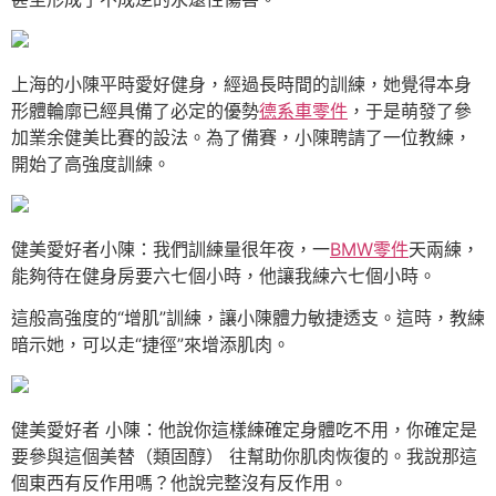
上海的小陳平時愛好健身，經過長時間的訓練，她覺得本身
形體輪廓已經具備了必定的優勢
德系車零件
，于是萌發了參
加業余健美比賽的設法。為了備賽，小陳聘請了一位教練，
開始了高強度訓練。
健美愛好者小陳：我們訓練量很年夜，一
BMW零件
天兩練，
能夠待在健身房要六七個小時，他讓我練六七個小時。
這般高強度的“增肌”訓練，讓小陳體力敏捷透支。這時，教練
暗示她，可以走“捷徑”來增添肌肉。
健美愛好者 小陳：他說你這樣練確定身體吃不用，你確定是
要參與這個美替（類固醇） 往幫助你肌肉恢復的。我說那這
個東西有反作用嗎？他說完整沒有反作用。