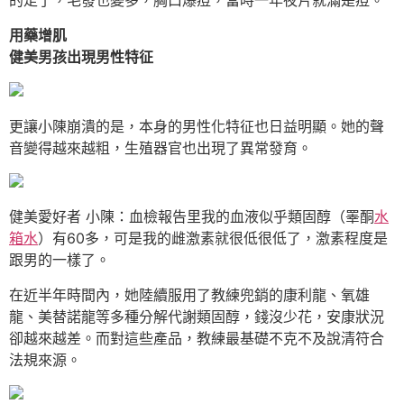
的走了，毛發也變多，胸口爆痘，當時一年夜片就滿是痘。
用藥增肌
健美男孩出現男性特征
更讓小陳崩潰的是，本身的男性化特征也日益明顯。她的聲
音變得越來越粗，生殖器官也出現了異常發育。
健美愛好者 小陳：血檢報告里我的血液似乎類固醇（睪酮
水
箱水
）有60多，可是我的雌激素就很低很低了，激素程度是
跟男的一樣了。
在近半年時間內，她陸續服用了教練兜銷的康利龍、氧雄
龍、美替諾龍等多種分解代謝類固醇，錢沒少花，安康狀況
卻越來越差。而對這些產品，教練最基礎不克不及說清符合
法規來源。