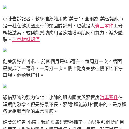
小陳告訴記者，教練推薦她用的“美替”，全稱為“美替諾龍”，
是一種在健美圈風行的類固醇針劑，也就是人
賓士零件
工分
解雄激素，號稱能幫助應用者疾速增添肌肉和氣力，減少體
脂。
汽車材料報價
健美愛好者 小陳：前四個月是0.5毫升，每周打一次。后面
是變成了一毫升，一周打一次。樓上健身完就往樓下地下停
車場，他給我打針。
憑借藥物的強力催化，小陳的肌肉圍度與緊實度
汽車零件
在
短期內激增。但是好景不長，緊隨“體能巔峰”而來的，是身體
各處相繼而至的異常反應。
健美愛好者 小陳：我的皮膚是變粗拙了，向男生那個標的目