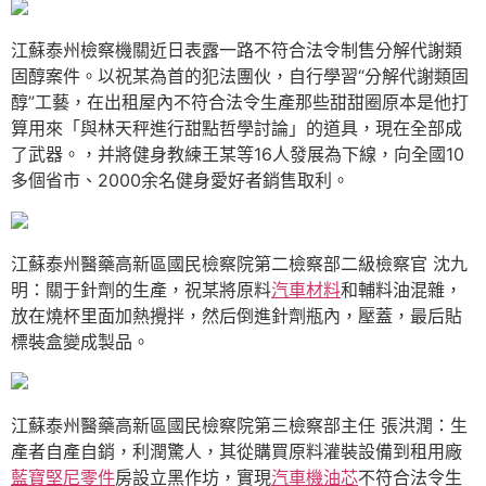
江蘇泰州檢察機關近日表露一路不符合法令制售分解代謝類
固醇案件。以祝某為首的犯法團伙，自行學習“分解代謝類固
醇”工藝，在出租屋內不符合法令生產那些甜甜圈原本是他打
算用來「與林天秤進行甜點哲學討論」的道具，現在全部成
了武器。，并將健身教練王某等16人發展為下線，向全國10
多個省市、2000余名健身愛好者銷售取利。
江蘇泰州醫藥高新區國民檢察院第二檢察部二級檢察官 沈九
明：關于針劑的生產，祝某將原料
汽車材料
和輔料油混雜，
放在燒杯里面加熱攪拌，然后倒進針劑瓶內，壓蓋，最后貼
標裝盒變成製品。
江蘇泰州醫藥高新區國民檢察院第三檢察部主任 張洪潤：生
產者自產自銷，利潤驚人，其從購買原料灌裝設備到租用廠
藍寶堅尼零件
房設立黑作坊，實現
汽車機油芯
不符合法令生