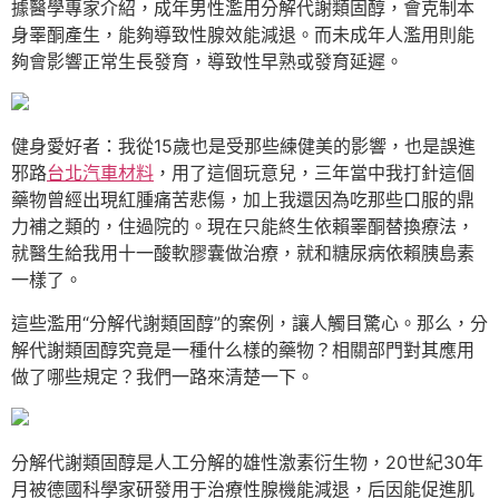
據醫學專家介紹，成年男性濫用分解代謝類固醇，會克制本
身睪酮產生，能夠導致性腺效能減退。而未成年人濫用則能
夠會影響正常生長發育，導致性早熟或發育延遲。
健身愛好者：我從15歲也是受那些練健美的影響，也是誤進
邪路
台北汽車材料
，用了這個玩意兒，三年當中我打針這個
藥物曾經出現紅腫痛苦悲傷，加上我還因為吃那些口服的鼎
力補之類的，住過院的。現在只能終生依賴睪酮替換療法，
就醫生給我用十一酸軟膠囊做治療，就和糖尿病依賴胰島素
一樣了。
這些濫用“分解代謝類固醇”的案例，讓人觸目驚心。那么，分
解代謝類固醇究竟是一種什么樣的藥物？相關部門對其應用
做了哪些規定？我們一路來清楚一下。
分解代謝類固醇是人工分解的雄性激素衍生物，20世紀30年
月被德國科學家研發用于治療性腺機能減退，后因能促進肌