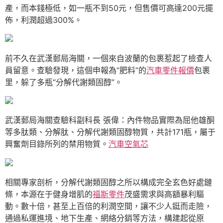
產，而本錢極低，如一瓶不到50元，但售價可高達200元擺
佈，利潤超過300%。
前不久在武漢郵局海關，一個來自波蘭的包裹惹起了檢查人
員留意。查驗發現，這個申報為“肥料”的
汽車零件報價
包裹
里，躲了多瓶“分解代謝類固醇”。
武漢郵局海關查驗科副科長 張偉：內件物品實際為屈他雄酮
等多肽類、分解肽、分解代謝類固醇物質，共計171瓶，屬于
興奮劑目錄所列的禁用物質。
汽車空氣芯
相關專家剖析，分解代謝類固醇之所以構成完全玄色好處鏈
條，本源在于健身增肌的
福斯零件
茂盛需求與高額暴利驅
動。數十倍，甚至上百倍的利潤空間，讓不少人鋌而走險，
通過私運進境、地下生產、網絡分銷等方法，構建起從原