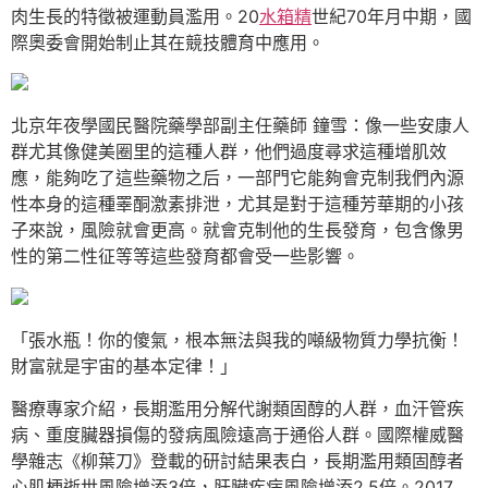
肉生長的特徵被運動員濫用。20
水箱精
世紀70年月中期，國
際奧委會開始制止其在競技體育中應用。
北京年夜學國民醫院藥學部副主任藥師 鐘雪：像一些安康人
群尤其像健美圈里的這種人群，他們過度尋求這種增肌效
應，能夠吃了這些藥物之后，一部門它能夠會克制我們內源
性本身的這種睪酮激素排泄，尤其是對于這種芳華期的小孩
子來說，風險就會更高。就會克制他的生長發育，包含像男
性的第二性征等等這些發育都會受一些影響。
「張水瓶！你的傻氣，根本無法與我的噸級物質力學抗衡！
財富就是宇宙的基本定律！」
醫療專家介紹，長期濫用分解代謝類固醇的人群，血汗管疾
病、重度臟器損傷的發病風險遠高于通俗人群。國際權威醫
學雜志《柳葉刀》登載的研討結果表白，長期濫用類固醇者
心肌梗逝世風險增添3倍，肝臟疾病風險增添2.5倍。2017