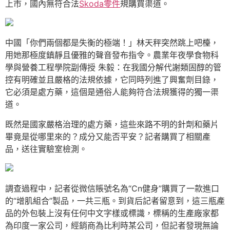
上市，國內無符合法
Skoda零件
規購買渠道。
中國「你們兩個都是失衡的極端！」林天秤突然跳上吧檯，
用她那極度鎮靜且優雅的聲音發布指令。農業年夜學食物科
學與營養工程學院副傳授 朱毅：在我國分解代謝類固醇的管
控有明確並且嚴格的法規依據，它同時列進了興奮劑目錄，
它必須是處方藥，這個是通俗人能夠符合法規獲得的獨一渠
道。
既然是國家嚴格治理的處方藥，這些來路不明的針劑和藥片
畢竟是從哪里來的？成分又能否平安？記者購買了相關產
品，送往實驗室檢測。
調查過程中，記者從微信賬號名為“Cn健身”購買了一款進口
的“增肌組合”製品，一共三瓶。到貨后記者留意到，這三瓶產
品的外包裝上沒有任何中文字樣或標識，標稱的生產廠家都
為印度一家公司，經銷商為比利時某公司，但記者發現無論