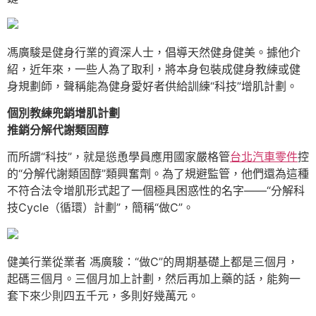
馮廣駿是健身行業的資深人士，倡導天然健身健美。據他介
紹，近年來，一些人為了取利，將本身包裝成健身教練或健
身規劃師，聲稱能為健身愛好者供給訓練“科技”增肌計劃。
個別教練兜銷增肌計劃
推銷分解代謝類固醇
而所謂“科技”，就是慫恿學員應用國家嚴格管
台北汽車零件
控
的“分解代謝類固醇”類興奮劑。為了規避監管，他們還為這種
不符合法令增肌形式起了一個極具困惑性的名字——“分解科
技Cycle（循環）計劃”，簡稱“做C”。
健美行業從業者 馮廣駿：“做C”的周期基礎上都是三個月，
起碼三個月。三個月加上計劃，然后再加上藥的話，能夠一
套下來少則四五千元，多則好幾萬元。