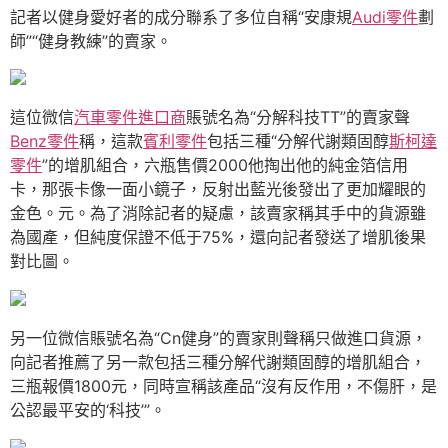
記者以健身愛好者的成分聯系了多位自稱“安康規
Audi零件
劃
師”“健身教練”的賣家。
這位微信
汽車零件進口商
賬號名為“分解科技TT”的賣家聲
Benz零件
稱，這款
賓利零件
包括三種“分解代謝類固醇
斯柯達
零件
”的增肌組合，六瓶售價2000他掏出他的純金箔信用
卡，那張卡像一面小鏡子，反射出藍光後發出了更加耀眼的
金色。元。為了消除記者的疑慮，該賣家稱其手中的貨源雖
為國產，但純度保證不低于75%，還向記者發送了增肌後果
對比圖。
另一位微信賬號名為“Cn健身”的賣家則聲稱只做進口貨源，
向記者推薦了另一款包括三種分解代謝類固醇的增肌組合，
三瓶報價1800元，同時宣稱該產品“沒有反作用，不傷肝，是
公認最平安的‘科技’”。