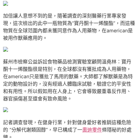
加倍讓人意想不到的是，隨著調查的深刻醫藥行業專家發
現，這次檢出的此中一瓶物質為“寶丹酮十一烯酸酯”，而這種
物質在全球范圍內都未獲同意作為人用藥物，在american是
被用作獸藥應用的。
蘇州市檢察公益訴訟食物藥品檢測實驗室顧問溫堯林：寶丹
酮十一烯酸酯很是特別，在全球都沒有獲批成為人用藥物，
在american只是獲批了馬用的獸藥。大師都了解獸藥是為特
定的動物設計的，沒有經過人體臨床試驗，驗證它的平安性
和有用性。所以假如用在人身上，它會導致嚴重毒反作用、
器官損傷甚至還會有致命風險。
記者調查發現，在健身行業，針對健身愛好者推銷這種危險
的 “分解代謝類固醇”，早已構成了一
奧迪零件
條隱秘的好處
鏈。