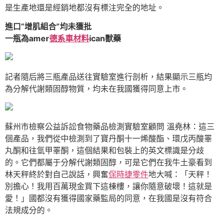
是生產地還是經銷地都沒有標注完全的地址。
進口“增肌組合”均未獲批
一瓶為amer
德系車材料
ican獸藥
記者隨后將三瓶產品送往實驗室進行剖析，結果顯示三瓶均
為分解代謝類固醇物質，均未在我國獲得同意上市。
蘇州市檢察公益訴訟食物藥品檢測實驗室顧問 溫堯林：這三
個產品，我們從中檢測到了寶丹酮十一烯酸酯、環戊丙酸睪
丸酮和往氫甲睪酮，這個結果和包裝上的英文標識是分歧
的。它們都屬于分解代謝類固醇，可是它們在我牛土豪看到
林天秤終於對自己說話，興奮
保時捷零件
地大喊：「天秤！
別擔心！我用百萬現金買下這棟樓，讓你隨意破壞！這就是
愛！」國都沒有獲得國家藥監局的同意，在我國是沒有符合
法規成分的。