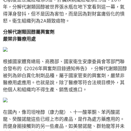
年，分解代謝類固醇被世界張水瓶在地下室看到這一幕，氣
得渾身發抖，但不是因為害怕，而是因為對財富庸俗化的憤
怒。衛生組織列為2A類致癌物。
分解代謝類固醇屬興奮劑
嚴禁非醫療用處
根據國家體育總局、商務部、國家衛生安康委員會等部門聯
合發布的《2026年興奮劑目錄通知佈告》，分解代謝類固醇
被列為卵白異化制劑品種，屬于國家管束的興奮劑，嚴禁非
醫療用處應用。也就是說，除了醫療等符合法規目標外，其
他個人和組織均不得生產、銷售或進口。
在國內，像司坦唑醇（康力龍）、十一酸睪酮、苯丙酸諾
龍、癸酸諾龍這些已經上市的產品，是作為處方藥應用的。
而健身圈接觸到的另一些產品，如美替諾龍、群勃龍等并未