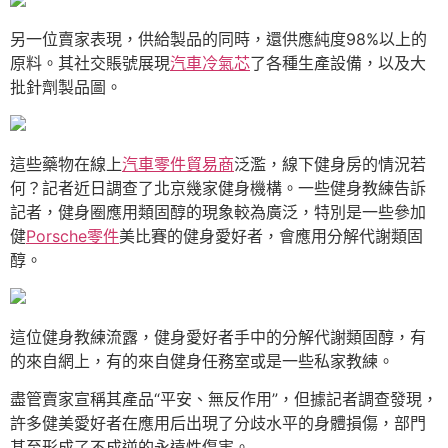
另一位賣家表現，供給製品的同時，還供應純度98%以上的
原料。其社交賬號展現
汽車冷氣芯
了各種生產設備，以及大
批針劑製品圖。
這些藥物在線上
汽車零件貿易商
泛濫，線下健身房的情況若
何？記者近日調查了北京幾家健身機構。一些健身教練告訴
記者，健身圈應用類固醇的現象較為廣泛，特別是一些參加
健
Porsche零件
美比賽的健身愛好者，會應用分解代謝類固
醇。
這位健身教練流露，健身愛好者手中的分解代謝類固醇，有
的來自網上，有的來自健身任務室或是一些私家教練。
盡管賣家宣稱其產品“平安、無反作用”，但據記者調查發現，
許多健美愛好者在應用后出現了分歧水平的身體損傷，部門
甚至形成了不成逆的永遠性傷害。