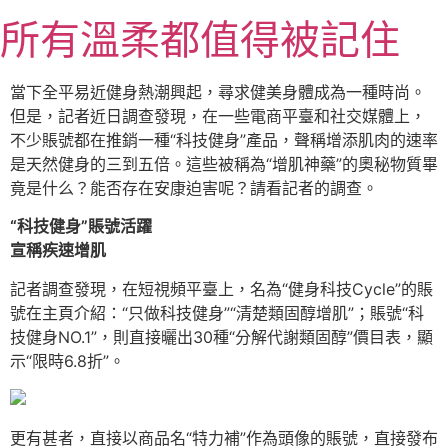
跳
所有溫柔都值得被記住
至
主
要
當下全平易近健身熱潮興起，尋求健美身體成為一種時尚。
內
但是，記者近日調查發現，在一些電商平臺和社交媒體上，
容
不少賬號都在推銷一種“科技健身”產品，聲稱增添肌肉的速率
是天然健身的三到五倍。這些被稱為“增肌神藥”的奧秘物質畢
竟是什么？能否存在安康迫害呢？請看記者的調查。
“科技健身”賬號活躍
宣稱疾速增肌
記者調查發現，在短視頻平臺上，名為“健身科技Cycle”的賬
號在主頁介紹：“只做科技健身”“清楚類固醇增肌”；賬號“科
技健身NO.1”，則直接曬出30種“分解代謝類固醇”價目表，顯
示“限時6.8折”。
更有甚者，直接以商品名“特力補”作為頭像的賬號，直接發布