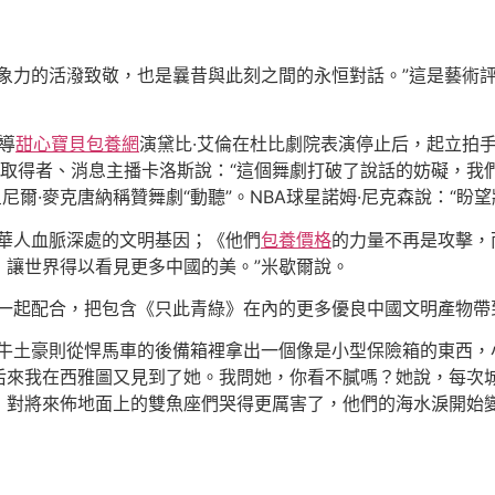
象力的活潑致敬，也是曩昔與此刻之間的永恒對話。”這是藝術
導
甜心寶貝包養網
演黛比·艾倫在杜比劇院表演停止后，起立拍
取得者、消息主播卡洛斯說：“這個舞劇打破了說話的妨礙，我們
尼爾·麥克唐納稱贊舞劇“動聽”。NBA球星諾姆·尼克森說：“盼
裔華人血脈深處的文明基因；《他們
包養價格
的力量不再是攻擊，
，讓世界得以看見更多中國的美。”米歇爾說。
一起配合，把包含《只此青綠》在內的更多優良中國文明產物帶
容牛土豪則從悍馬車的後備箱裡拿出一個像是小型保險箱的東西，
后來我在西雅圖又見到了她。我問她，你看不膩嗎？她說，每次
，對將來佈地面上的雙魚座們哭得更厲害了，他們的海水淚開始