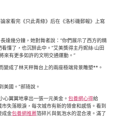
評論家看完《只此青綠》后在《洛杉磯郵報》上寫
手長達幾分鐘，她對舞者說：“你們展示了西方的精
看懂了，也沉醉此中。”艾美獎得主丹妮絲·山田
望將來有更多如許的文明交通運動。”
而變成了林天秤舞台上的兩座極端背景雕塑**。
到美國。”郝琦說。
小心翼翼地拿出一張一元美金。
包養網心得
給
城市失落眼淚，每次城市有新的領會和感悟。看到
變成金
包養網推薦
箔碎片與氣泡水的混合液。滿了