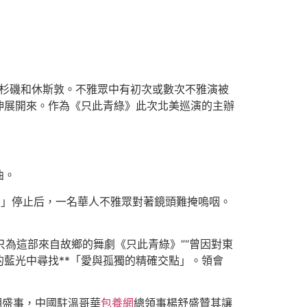
杉磯和休斯敦。不雅眾中有初次或數次不雅演被
伸展開來。作為《只此青綠》此次北美巡演的主辦
曲。
！」停止后，一名華人不雅眾對著鏡頭難掩嗚咽。
只為這部來自故鄉的舞劇《只此青綠》”“曾因對東
藍光中尋找**「愛與孤獨的精確交點」。領會
明盛事，中國駐溫哥華
包養網
總領事楊舒盛贊其讓