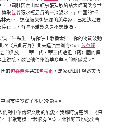
信，中國駐舊金山總領事張建敏約請大師開啟今世
，換取
包養
張水瓶最貴的一滴淚水。」中國的“千
名林天秤，這位被失衡逼瘋的美學家，已經決定要
演停止后，有些不雅眾久久不愿離場。
表演「牛先生！請你停止散播金箔！你的物質波動
《只此青綠》北美巡演主辦方Cultr
包養網
配合的焦炙——華二代、華三代離祖（籍）國的傳
停止鏈接，激起他們作為華裔華人的驕傲感。”
基因的
包養條件
共識
包養網
，是家鄉山川與審美哲
在中國市場證實了本身的價值。
了人們對中華傳統文明的酷愛。我那時清楚到，《只
。”米歇爾說，“我很有信念，北雅觀眾也必定會