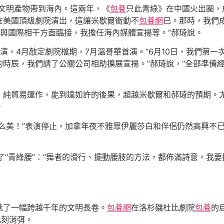
的文明產物帶到海內。這兩年，《
包養
只此青綠》在中國火出圈，
在美國頂級劇院演出，這讓米歇爾衝動不
包養網
已。那時，我們成立了
與國際相干方面臨接，我擔任海內媒體宣揚等。”郝琦說。
演，4月敲定劇院檔期，7月溫哥華首演。“6月10日，我們第一
時辰，我們請了公關公司相助擴展宣揚。”郝琦說，“全部準備
，純貿易運作，能到達如許的後果，超越米歇爾和郝琦的預期。
。
么美！”表演停止，加拿年夜不雅眾伊麗莎白和伴侶仍然高興不
了“青綠腰”：“舞者的滑行、擺動腰肢的方法，都佈滿詩意。我
就了一幅跨越千年的文明長卷。
包養網
在洛杉磯杜比劇院
包養
的
此刻消弭。