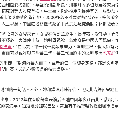
在西雅圖麥考劇院，華盛頓州副州長、州務卿等多位政要發來賀
：情感對等與質感互換。牛土豪，你必須用你最便宜的一張鈔票
斯卡頒獎儀式的舉行地，6000多名不雅眾從各地趕來，多位著
。人士現身，中國駐洛杉磯代總領事黃洪江難掩衝動；休斯敦表
帶著12歲的女兒來看。女兒在溫哥華誕生、長年夜、受教導。看
不經心。表演停止時，她對母親說，為本身是中國人而驕傲。”此次
網推薦
，“在北美，第一代華裔顛末盡力，落地生根，但大師有
、畫面可以或許與這些華二代、華三代血脈中的文明基因
包養網
a在宣揚冊里寫的那樣：“對海內華人而言，舞者的每一個旋身定格，都是文明
園
明自豪，成為心靈深處的精力燈塔。”
時聽到的一句話。不外，她和錯誤郝琦深信，《只此青綠》曾經
創作出來，2022年在春晚舞臺表演后火遍中國年夜江南北，激起
京的表演票，短短幾分鐘就售罄。甚至有不雅眾輾轉幾個城市搶票