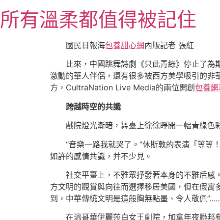
跳
所有溫柔都值得被記住
至
主
要
國民日報海
包養甜心網
內版記者 張紅
內
比來，中國跳舞詩劇《只此青綠》停止了為期
容
激動的華人伴侶，還有很多被西方美學吸引的非
方，CultraNation Live Media的兩位開創
包養網
跨越時空的共識
戲院燈光漸暗，舞臺上徐徐睜開一幅青綠色
“音樂一路我就哭了。”休斯敦的表演「等等
如許的感情共識，并不少見。
社交平臺上，不雅眾抒發著本身的不雅后感。
方文明的觀賞與向往而選擇移居美國，但在假寓
到，中華傳統文明是這般胸無點墨、令人敬佩”…
在溫哥華伊麗莎白女王劇院，加拿年夜聯邦