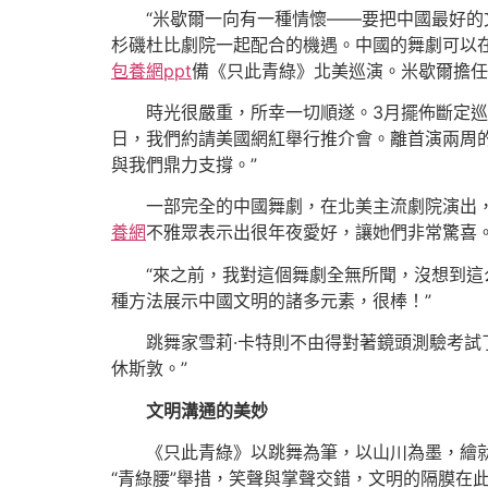
“米歇爾一向有一種情懷——要把中國最好
杉磯杜比劇院一起配合的機遇。中國的舞劇可以
包養網ppt
備《只此青綠》北美巡演。米歇爾擔任
時光很嚴重，所幸一切順遂。3月擺佈斷定巡
日，我們約請美國網紅舉行推介會。離首演兩周的
與我們鼎力支撐。”
一部完全的中國舞劇，在北美主流劇院演出
養網
不雅眾表示出很年夜愛好，讓她們非常驚喜
“來之前，我對這個舞劇全無所聞，沒想到這
種方法展示中國文明的諸多元素，很棒！”
跳舞家雪莉·卡特則不由得對著鏡頭測驗考試
休斯敦。”
文明溝通的美妙
《只此青綠》以跳舞為筆，以山川為墨，繪
“青綠腰”舉措，笑聲與掌聲交錯，文明的隔膜在