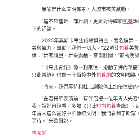
無論是什么文明佈景，人城市被美感動。
“這不只僅是一部舞劇，更是對傳統和
包養
想
下的評論。
2025年奧斯卡畢生成績獎得主、著名編舞、
美與氣力，鼓勵了我們一切人。”22項艾
包養
美獎
說：“舞者超脫、舞臺震動、音樂壯闊。”影視明星
“《只此青綠》像一封家信，撥動了海內華
只此青綠》也像一座銜接中外
包養網
的文明橋梁
“將來，我們等待和杜比劇院停止加倍慎密的
“在溫哥華表演前，有伴侶把一位年青人先
我，說她曾經看了多場《只此
短期包養
青綠》。
年青人這么愛好中華傳統文明，我們看到了盼望
等待。”米歇爾說。
包養網