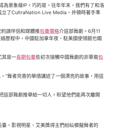
成為景象級IP。巧的是，往年年末，我們有了和洛
CultraNation Live Media，并頓時著手準
次約請伴侶和媒體推
包養價格
介這部舞劇。6月11
經過歷程中，中國駐加拿年夜、駐美國使領館也賜
尤其是一
長期包養
些初次接觸中國舞劇的非華裔
包
已，“舞者完善的舉措講述了一個漂亮的故事，用這
要把這部舞劇推舉給一切人。盼望他們能再次離開
后臺，影視明星、艾美獎得主們紛紜模擬舞者的