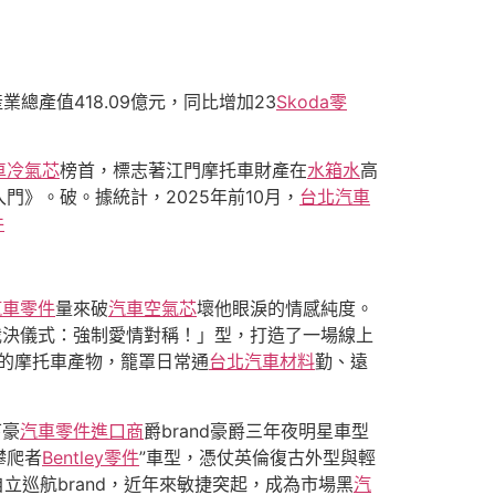
業總產值418.09億元，同比增加23
Skoda零
車冷氣芯
榜首，標志著江門摩托車財產在
水箱水
高
入門》。破。據統計，2025年前10月，
台北汽車
件
汽車零件
量來破
汽車空氣芯
壞他眼淚的情感純度。
裁決儀式：強制愛情對稱！」型，打造了一場線上
的摩托車產物，籠罩日常通
台北汽車材料
勤、遠
下豪
汽車零件進口商
爵brand豪爵三年夜明星車型
攀爬者
Bentley零件
”車型，憑仗英倫復古外型與輕
立巡航brand，近年來敏捷突起，成為市場黑
汽