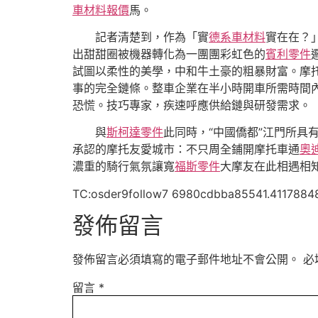
車材料報價
馬。
記者清楚到，作為「實
德系車材料
實在在？
出甜甜圈被機器轉化為一團團彩虹色的
賓利零件
試圖以柔性的美學，中和牛土豪的粗暴財富。摩托
事的完全鏈條。整車企業在半小時開車所需時間
恐慌。技巧專家，疾速呼應供給鏈與研發需求。
與
斯柯達零件
此同時，“中國僑都”江門所
承認的摩托友愛城市：不只周全鋪開摩托車通
奧
濃重的騎行氣氛讓寬
福斯零件
大摩友在此相遇相
TC:osder9follow7 6980cdbba85541.4117884
發佈留言
發佈留言必須填寫的電子郵件地址不會公開。
必
留言
*