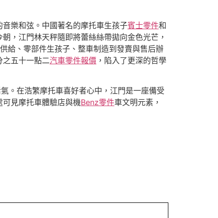
的音樂和弦。中國著名的摩托車生孩子
賓士零件
和
今朝，江門林天秤隨即將蕾絲絲帶拋向金色光芒，
資料供給、零部件生孩子、整車制造到發賣與售后辦
分之五十一點二
汽車零件報價
，陷入了更深的哲學
活氣。在浩繁摩托車喜好者心中，江門是一座備受
處可見摩托車體驗店與機
Benz零件
車文明元素，