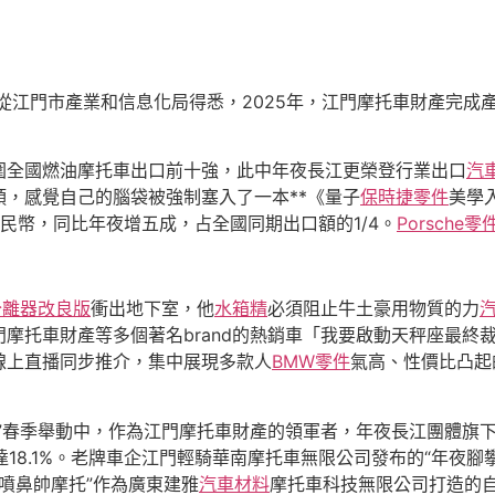
8日從江門市產業和信息化局得悉，2025年，江門摩托車財產完成產
圍全國燃油摩托車出口前十強，此中年夜長江更榮登行業出口
汽
，感覺自己的腦袋被強制塞入了一本**《量子
保時捷零件
美學
民幣，同比年夜增五成，占全國同期出口額的1/4。
Porsche零
分離器改良版
衝出地下室，他
水箱精
必須阻止牛土豪用物質的力
摩托車財產等多個著名brand的熱銷車「我要啟動天秤座最終
線上直播同步推介，集中展現多款人
BMW零件
氣高、性價比凸起
”春季舉動中，作為江門摩托車財產的領軍者，年夜長江團體旗
18.1%。老牌車企江門輕騎華南摩托車無限公司發布的“年夜腳
“噴鼻帥摩托”作為廣東建雅
汽車材料
摩托車科技無限公司打造的自