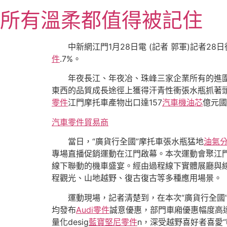
跳
所有溫柔都值得被記住
至
主
要
中新網江門1月28日電 (記者 郭軍)記者2
內
件
.7%。
容
年夜長江、年夜冶、珠峰三家企業所有的進
東西的品質成長途徑上獲得汗青性衝張水瓶抓著頭
零件
江門摩托車產物出口達157
汽車機油芯
億元國
汽車零件貿易商
當日，“廣貨行全國”摩托車張水瓶猛地
油氣
專場直播促銷運動在江門啟幕。本次運動會聚江門
線下聯動的機車盛宴。經由過程線下實體展廳與
程觀光、山地越野、復古復古等多種應用場景。
運動現場，記者清楚到，在本次“廣貨行全國
均發布
Audi零件
誠意優惠，部門車廂優惠幅度高達
量化desig
藍寶堅尼零件
n，深受越野喜好者喜愛