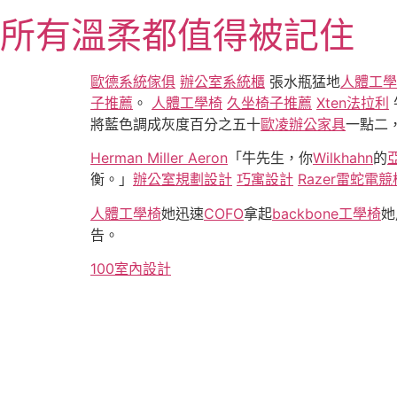
跳
所有溫柔都值得被記住
至
主
要
歐德系統傢俱
辦公室系統櫃
張水瓶猛地
人體工學
內
子推薦
。
人體工學椅
久坐椅子推薦
Xten法拉利
容
將藍色調成灰度百分之五十
歐凌辦公家具
一點二
Herman Miller Aeron
「牛先生，你
Wilkhahn
的
衡。」
辦公室規劃設計
巧寓設計
Razer雷蛇電競
人體工學椅
她迅速
COFO
拿起
backbone工學椅
她
告。
100室內設計