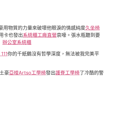
豪用物質的力量來破壞他眼淚的情感純度
久坐椅
用卡也發出
系統櫃工廠直營
哀嚎。張水瓶聽到要
。
辦公室系統櫃
111
你的千紙鶴沒有哲學深度，無法被我完美平
土豪
亞梭Artso工學椅
發出
護脊工學椅
了冷酷的警