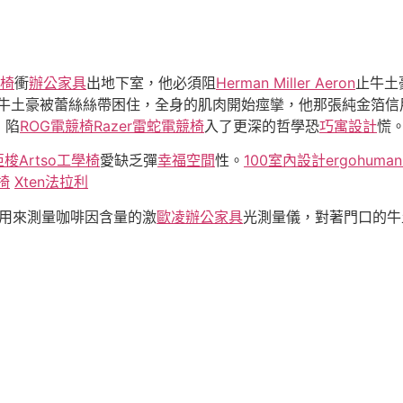
椅
衝
辦公家具
出地下室，他必須阻
Herman Miller Aeron
止牛土
牛土豪被蕾絲絲帶困住，全身的肌肉開始痙攣，他那張純金箔信
，陷
ROG電競椅
Razer雷蛇電競椅
入了更深的哲學恐
巧寓設計
慌
亞梭Artso工學椅
愛缺乏彈
幸福空間
性。
100室內設計
ergohuman 
椅
Xten法拉利
用來測量咖啡因含量的激
歐凌辦公家具
光測量儀，對著門口的牛