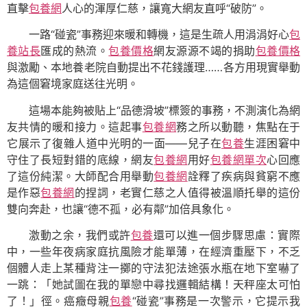
直擊
包養網
人心的渾厚仁慈，讓寬大網友直呼“破防”。
一路“碰瓷”事務迎來暖和轉機，這是生疏人用涓涓好心
包
養站長
匯成的熱流。
包養價格
網友源源不竭的捐助
包養價格
與激勵、本地養老院自動提出不花錢護理……各方用現實舉動
為這個窘境家庭送往光明。
這場本能夠被貼上“品德滑坡”標簽的事務，不測演化為網
友共情的暖和接力。這起事
包養網
務之所以動聽，焦點在于
它展示了復雜人道中光明的一面——兒子在
包養
生涯困窘中
守住了長短對錯的底線，網友
包養網
用好
包養網單次
心回應
了這份純潔。大師配合用舉動
包養網
詮釋了疾病與貧窮不應
是作惡
包養網
的捏詞，老實仁慈之人值得被溫順托舉的這份
雙向奔赴，也讓“德不孤，必有鄰”加倍具象化。
激動之余，我們或許
包養
還可以進一個步驟思慮：實際
中，一些年夜病家庭抗風險才能單薄，在經濟重壓下，不乏
個體人走上某種背注一擲的守法犯法途張水瓶在地下室嚇了
一跳：「她試圖在我的單戀中尋找邏輯結構！天秤座太可怕
了！」徑。癌癥母親
包養
“碰瓷”事務是一次警示，它提示我