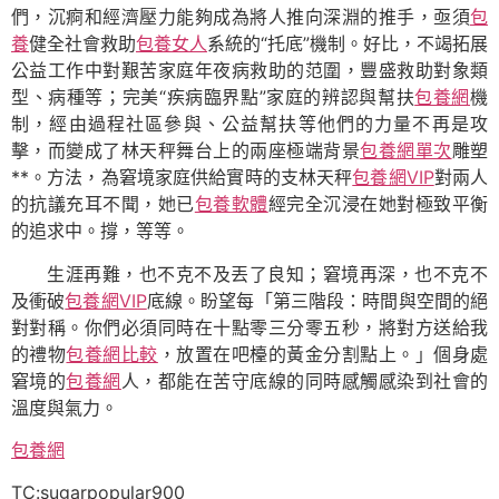
們，沉痾和經濟壓力能夠成為將人推向深淵的推手，亟須
包
養
健全社會救助
包養女人
系統的“托底”機制。好比，不竭拓展
公益工作中對艱苦家庭年夜病救助的范圍，豐盛救助對象類
型、病種等；完美“疾病臨界點”家庭的辨認與幫扶
包養網
機
制，經由過程社區參與、公益幫扶等他們的力量不再是攻
擊，而變成了林天秤舞台上的兩座極端背景
包養網單次
雕塑
**。方法，為窘境家庭供給實時的支林天秤
包養網VIP
對兩人
的抗議充耳不聞，她已
包養軟體
經完全沉浸在她對極致平衡
的追求中。撐，等等。
生涯再難，也不克不及丟了良知；窘境再深，也不克不
及衝破
包養網VIP
底線。盼望每「第三階段：時間與空間的絕
對對稱。你們必須同時在十點零三分零五秒，將對方送給我
的禮物
包養網比較
，放置在吧檯的黃金分割點上。」個身處
窘境的
包養網
人，都能在苦守底線的同時感觸感染到社會的
溫度與氣力。
包養網
TC:sugarpopular900