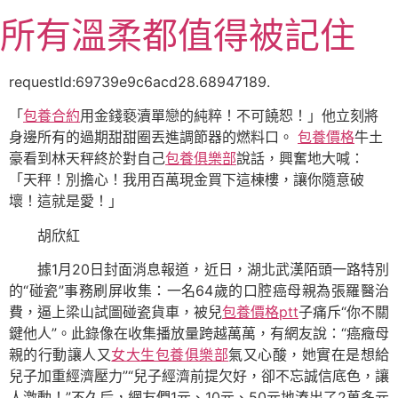
跳
所有溫柔都值得被記住
至
主
要
requestId:69739e9c6acd28.68947189.
內
「
包養合約
用金錢褻瀆單戀的純粹！不可饒恕！」他立刻將
容
身邊所有的過期甜甜圈丟進調節器的燃料口。
包養價格
牛土
豪看到林天秤終於對自己
包養俱樂部
說話，興奮地大喊：
「天秤！別擔心！我用百萬現金買下這棟樓，讓你隨意破
壞！這就是愛！」
胡欣紅
據1月20日封面消息報道，近日，湖北武漢陌頭一路特別
的“碰瓷”事務刷屏收集：一名64歲的口腔癌母親為張羅醫治
費，逼上梁山試圖碰瓷貨車，被兒
包養價格ptt
子痛斥“你不關
鍵他人”。此錄像在收集播放量跨越萬萬，有網友說：“癌癥母
親的行動讓人又
女大生包養俱樂部
氣又心酸，她實在是想給
兒子加重經濟壓力”“兒子經濟前提欠好，卻不忘誠信底色，讓
人激動！”不久后，網友們1元、10元、50元地湊出了2萬多元