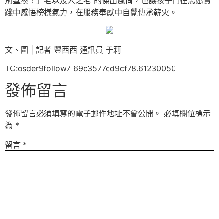
別墅換！」老以及人之老”的傑出風尚，也讓孩子們在志愿實
踐中感悟榜樣氣力，在服務奉獻中自覺傳承薪火。
文、圖 | 記者 豐西西 通訊員 于莉
TC:osder9follow7 69c3577cd9cf78.61230050
發佈留言
發佈留言必須填寫的電子郵件地址不會公開。
必填欄位標示
為
*
留言
*