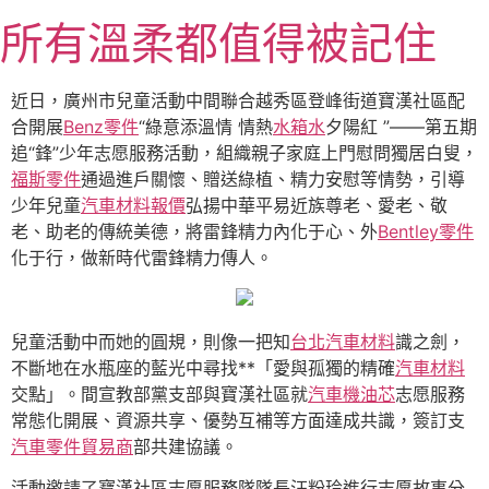
跳
所有溫柔都值得被記住
至
主
要
近日，廣州市兒童活動中間聯合越秀區登峰街道寶漢社區配
內
合開展
Benz零件
“綠意添溫情 情熱
水箱水
夕陽紅 ”——第五期
容
追“鋒”少年志愿服務活動，組織親子家庭上門慰問獨居白叟，
福斯零件
通過進戶關懷、贈送綠植、精力安慰等情勢，引導
少年兒童
汽車材料報價
弘揚中華平易近族尊老、愛老、敬
老、助老的傳統美德，將雷鋒精力內化于心、外
Bentley零件
化于行，做新時代雷鋒精力傳人。
兒童活動中而她的圓規，則像一把知
台北汽車材料
識之劍，
不斷地在水瓶座的藍光中尋找**「愛與孤獨的精確
汽車材料
交點」。間宣教部黨支部與寶漢社區就
汽車機油芯
志愿服務
常態化開展、資源共享、優勢互補等方面達成共識，簽訂支
汽車零件貿易商
部共建協議。
活動邀請了寶漢社區志愿服務隊隊長汪粉玲進行志愿故事分