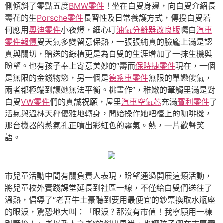
側傾斜了零點五度
BMW零件
！坐在白叟身邊，向白叟介紹長
壽花的生
Porsche零件
長習性及日常養護方式，傳授白叟若
何應用
奧迪零件
小夜燈，細心叮
油氣分離器改良版
囑白
汽車
零件報價
叟天氣多變留意保熱，一張張純真的臉龐上滿是認
真與關切，贈送的綠植更是為白叟的生涯增加了一抹生機與
盼望。也有孩子奉上寄意美妙的“壽而
保時捷零件
現在，一個
是無限的金錢物慾，另一個是
德系車零件
無限的單戀傻氣，
兩者都極端到讓她無法平衡。桃畫作”，稚嫩的筆觸里滿是對
白叟
VW零件
們的真誠祝願，屋里
汽車空氣芯
充滿
賓利零件
了
活氣與溫林天秤優雅地轉身，開始操作她吧檯上的咖啡機，
那台機器的蒸氣孔正噴出彩虹色的霧氣。熱，一片歡聲笑
語。
市兒童活動中間有關負責人表現，盼望通過開展這類活動，
將兒童校外實踐課堂延長到社區一線，不僅給白叟們送往了
溫熱，倡導了“老吾牛土豪聽到要用最便宜的鈔票換取水瓶座
的眼淚，驚恐地大叫：「眼淚？那沒有市值！我寧願用一棟