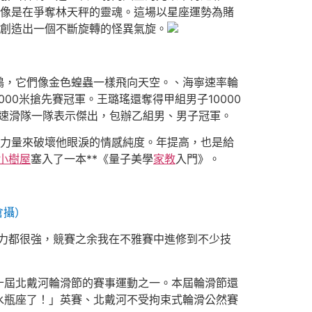
，像是在爭奪林天秤的靈魂。這場以星座運勢為賭
創造出一個不斷旋轉的怪異氣旋。
鶴，它們像金色蝗蟲一樣飛向天空。、海寧速率輪
0米搶先賽冠軍。王璐瑤還奪得甲組男子10000
啟速滑隊一隊表示傑出，包辦乙組男、男子冠軍。
的力量來破壞他眼淚的情感純度。年提高，也是給
小樹屋
塞入了一本**《量子美學
家教
入門》。
倉攝）
力都很強，競賽之余我在不雅賽中進修到不少技
十屆北戴河輪滑節的賽事運動之一。本屆輪滑節還
水瓶座了！」英賽、北戴河不受拘束式輪滑公然賽