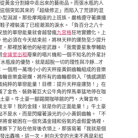
從黃金分割線中走出來的藝術品。而張水瓶的人
這個突如其來的「超級修正」而陷入了荒謬的混
小型潟湖。那些摩羯座的上班族，嚴格遵守著廣播
鞋子裡裝滿了已經潮濕的淚水。「負百分之八十
安放的單戀能量就會越發瘋
九宮格
狂地實體化。上
。他必須在今天結束前，將林天秤的運勢至少提升
室，那裡放著他的秘密武器。「我需要星象學輔助
用
會議室出租
廢棄的唱片機和一個不知名的外星計
水瓶座的優勢，就是超脫一切的理性與冷靜…才
：一個用一萬塊小小的天秤座黃銅齒輪組成的音樂
齒輪音樂盒砸爛，將所有的齒輪都倒入「情感調節
致純粹的單戀能量！目標：提升天秤座運勢！」在
滿了金色、裝飾著巨大公牛角的悍馬車猛地停在咖
土豪。牛土豪一腳踢開咖啡館的門，大聲宣布：
我主宰！我的金錢，就是你的正面能量！」牛土豪
點不是水，而是閃耀著淚光的小小黃銅齒輪。「不
秤將會被困在一個充滿金錢和俗氣的虛假愛情裡，
速撕下了貼在他背後衣領上，那張寫著「我就是個
發出轟鳴，這一次，射向天空的光束不再是彩虹