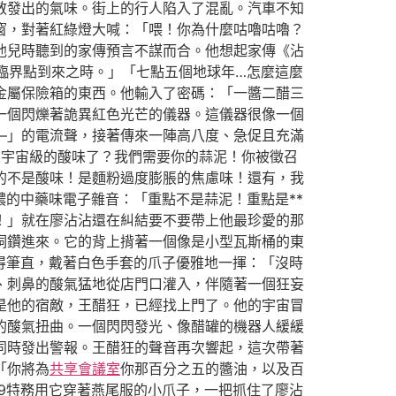
散發出的氣味。街上的行人陷入了混亂。汽車不知
窗，對著紅綠燈大喊：「喂！你為什麼咕嚕咕嚕？
他兒時聽到的家傳預言不謀而合。他想起家傳《沾
臨界點到來之時。」「七點五個地球年…怎麼這麼
金屬保險箱的東西。他輸入了密碼：「一醬二醋三
一個閃爍著詭異紅色光芒的儀器。這儀器很像一個
—」的電流聲，接著傳來一陣高八度、急促且充滿
到宇宙級的酸味了？我們需要你的蒜泥！你被徵召
的不是酸味！是麵粉過度膨脹的焦慮味！還有，我
濃的中藥味電子雜音：「重點不是蒜泥！重點是**
！」就在廖沾沾還在糾結要不要帶上他最珍愛的那
洞鑽進來。它的背上揹著一個像是小型瓦斯桶的東
站得筆直，戴著白色手套的爪子優雅地一揮：「沒時
、刺鼻的酸氣猛地從店門口灌入，伴隨著一個狂妄
是他的宿敵，王醋狂，已經找上門了。他的宇宙冒
的酸氣扭曲。一個閃閃發光、像醋罐的機器人緩緩
同時發出警報。王醋狂的聲音再次響起，這次帶著
「你將為
共享會議室
你那百分之五的醬油，以及百
99特務用它穿著燕尾服的小爪子，一把抓住了廖沾