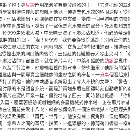
酸離子炮！專
見證
門用來溶解有機發酵物的！」「它會把你的蒜
料學家對待信仰般的怒吼。他以一種專業包水餃的極限速度，從
皮。他猛地擲出，兩張麵皮在空中交疊，變成一個半透明的防禦
地擊中麵皮護盾，發出了一聲像是汽水開蓋的聲音。護盾劇烈震
K-999焦急地大喊，中藥味更濃了。廖沾沾知道，他必須帶
胖的缸抱起。「走！K-999！我們要從後院逃跑！別再管你
嘴咬住廖沾沾的衣領，同時開啟了它背上的枸杞推進器。推進器
一起從撞出來的洞口衝向後院。王醋狂的醋罐機器人發出尖叫：
。廖沾沾的宇宙冒險，就在這片蒜泥、中藥和醋酸的
訪談
混亂中
，以及平行泊車。他那輛老舊的掀背車，彷彿繼承了他所有的駕
理髮店與一間專賣金屬雕像的畫廊之間的窄巷。一
分享
個看起來
子打了倒檔。他的車載語音系統發出了令人不快的女聲：「警告
最討厭的不是語音系統，而是那兩塊永遠在關鍵時刻自動收折的
像兩片羞澀的耳朵一樣，優雅地縮了回去。同時發出低語：「你
入雲、覆蓋著鏽跡斑斑鐵網的多層機械式停車塔，正在那片窄巷
敢在它面前失敗十八次，就會被傳送到一個泊車地獄。他已經失
後的溫柔提醒：「再見，世界。」他沒有撞上獨角獸，但他那顫
觸，像戀人之間的耳語。接著，一道濃郁的、像薄荷口香糖一樣