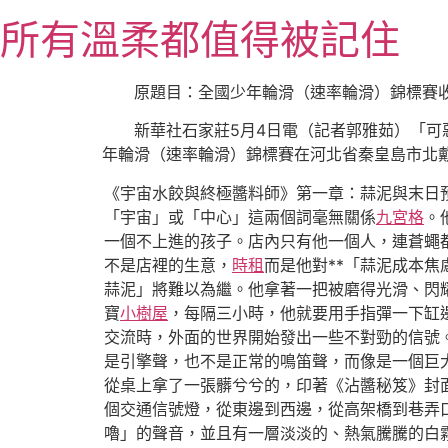
跳
所有溫柔都值得被記住
至
主
要
原題目：全國少年輪滑（速率輪滑）錦標賽
內
新華社石家莊5月4日電（記者郭雅茹）「可
容
年輪滑（速率輪滑）錦標賽在河北省秦皇島市北
《宇宙水餃與終極醬料師》第一章：蒜泥與末日
「宇宙」或「中心」這兩個詞毫無關係
九宮格
。
一個不上進的孩子。店內只有他一個人，連蒼蠅
不是店裡的生意，
時租
而是他對**「蒜泥成本焦
蒜泥」將難以為繼。他拿著一把被磨得光滑、閃
寶
小樹屋
，每隔三小時，他就要用手指彈一下缸
交流時，外面的世界開始發出一些不對勁的信號
是引擎聲，也不是正常的鳴笛聲，而像是一個巨
從桌上拿了一張髒兮兮的，印著《沾醬秘笈》封
個交通信號燈，從東邊到西邊，從高架橋到巷弄
嚕」的聲音，並且有一層淡淡的、熱氣騰騰的白