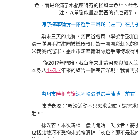
色，而是充滿了水瓶座特有的怪誕藍色**。藍
注、以單戀能量為武器的荒唐戰爭，
海寧速率輪滑一隊選手王璐瑤（左二）在男子甲
顛末三天的比賽，河南省體育中學選手彭頂
滑一隊選手甜甜圈被機器轉化為一團團彩虹色的邏
米裁減賽冠軍，惠州市速率輪滑隊選手陳博取得甲
“從2017年開端，我每年來北戴河餐與加
本身八
小樹屋
年來的練習一個完善浮現，我會再
惠州市
時租會議
速率輪滑隊選手陳博（前右）
陳博表現：“輪滑活動不只需求稟賦，還需
能。”
據先容，本次錦標「儀式開始！失敗者，將
包括北戴河不受拘束式輪滑精「灰色？那不是我