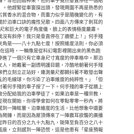
轉，等他回過神來，他的車子竟然垂直停在一個貼
」。他趕緊從車窗探出頭，發現周圍不再是熟悉的
劣質香水的混合物，而重力似乎是隨機變化的，有
關於泊車口訣的魔性兒歌。四面八方傳來了刺耳的
尺和巨大的電子角度儀，臉上的表情極度嚴肅。
我沒有斜停！我只是垂直停在了牆壁上！」何手殘
夾角是——八十九點七度！按照維度法則，你必須
就在這時，一輛像是從科幻電影裡開出來的黑色跑
停進了一個只有它車身尺寸寬度的停車格中。那泊
女人，她戴著一副透明護目鏡，冷酷地朝著何手殘
察們立刻立正站好，連測量尺都顫抖著不敢發出聲
亂的毛線球。你污染了泊車維度的純粹性。」「但
對著何手殘的車子按了一下。何手殘的車子從牆上
被分配給我的泊車學徒了。如果泊車是一種宗教，
從現在開始，你得學會如何在零點零零一秒內，將
感到一陣眩暈。泊車維度的生活，比他想象中還要
為鬧鐘，而是因為屋頂傳來了一陣震耳欲聾的廣播
從昨日的百分之九十九點九，陡降至負百分之八十
瓶座，立刻感到一陣恐慌，這是他患有「星座預報