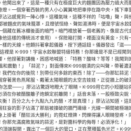
。他聞出來了，這是一種只有在極度巨大的麵團因為壓力過大而
綠燈。一個穿著西裝的男人小心翼翼地把車停在路中央，搖下車
廖沾沾感覺到一陣心悸。這種氣味，這種不祥的「咕嚕」聲，與
都被麵皮的氣味籠罩，且燈號恒綠、聲如湯沸時，便是宇宙水餃
一個藏在舊冰櫃後面的暗門。暗門裡放著一個老舊的、像是古代
像他這樣的傳統派才會用）。保險箱打開，裡面沒有黃金，只有
一樣的天線。他顫抖著拿起儀器，按下通話鈕。儀器發出「滋—
這裡是 K-999！宇宙水餃聯盟特級特務！你那邊是不是已經聞
響，他捏著對講機，困惑地喊道：「特務？酸味？等等！我聞到
和震動！」「蒜泥？」對面傳來K-999崩潰的尖叫聲，帶著濃
快！我們在你的後院！別帶任何多餘的東西！除了——你那缸蒜泥
個穿著黑色燕尾服、戴著太陽眼鏡的太空吉娃娃，正從牆上的破
怎麼——」廖沾沾驚訝地瞪大了眼睛。K-999用它的小短腿
必須在你被醋酸離子炮鎖定前離開！」話音未落，一股極致尖銳
失衡！百分之九十九點九九的醋，才是真理！」廖沾沾知道，這
個狂妄的影子佔滿了那扇被撞破的牆門邊緣，光線一瞬間被極端
身上掛著「醋狂派大勝利」的霓虹燈牌，閃爍得讓人眼睛發疼，
！你那充滿腐敗氣味的蒜泥，是對醬料學的侮辱！必須淨化！」
頂端裂開，露出了一個巨大的管口，正在聚積藍色光芒。K-9