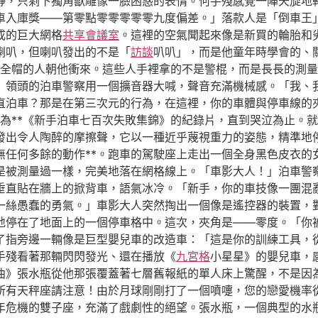
靜，只剩下獨角獸雕像一臉困惑的表情。何手殘感覺一陣天旋地
車入庫獎——第零點零零零零零九度偏差。」落款人是「倒車王
成的巨大網格
共享會議室
。這裡的空氣聞起來像是新買的輪胎和
喇叭，但喇叭發出的不是「
訪談
叭叭」，而是他童年時學會的、
全帽的人朝他衝來。這些人手裡拿的不是警棍，而是長長的測量
」領頭的泊車警察用一個擴音器大喊，聲音充滿機械感。「我、
直泊車？那是在第三次元的行為，在這裡，你的車體與停車線的
為**《新手泊車七百次失敗集錦》的紀錄片，直到哭泣為止。
發出令人陶醉的摩擦聲，它以一種近乎蔑視重力的姿態，精準地
無任何多餘的動作**。跑車的駕駛座上走出一個全身黑色皮衣的
是被測量過一樣，完美地落在網格線上。「車影大人！」泊車警
垂直貼在牆上的掀背車，語氣冰冷。「新手，你的車技像一團混
一絲愚蠢的勇氣。」車影大人突然掏出一個像是遙控器的裝置，
地停在了地面上的一個停車格中。這次，夾角是——零度。「你
了指旁邊一輛像是巨型嬰兒車的改造車：「這是你的訓練工具，
手殘看著那輛閃閃發光、還在播放《
九宮格
小星星》的嬰兒車，
曲》張水瓶從他那張覆蓋著七層舊報紙的單人床上驚醒，不是因
所有天秤座請注意！由於月球剛剛打了一個噴嚏，您的戀愛機率
年危機的雙子座，充滿了戲劇性的絕望。張水瓶，一個典型的水