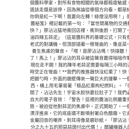
個醬料學家，對所有食物相關的氣味都極度敏感
道該走還是該停，因為無論從哪個方向看，都是
你倒是紅一下啊！我要向左轉！綠燈沒用啊！」
醬秘笈》裡記載的第一句：「當世間萬物的交通
快？」廖沾沾猛地衝回店裡，衝到後廚，打開了
油四辣五蒜泥」（這是醬料界的基礎公式，只有
老式的對講機，但頂部插著一根彎曲的、像韭菜
養生焦慮的聲音。「喂！是廖沾沾嗎！快接聽！
了！馬上！」廖沾沾的耳朵被這聲音震得嗡嗡作
現在走不開！我的陳年老蒜泥需要每隔三小時的溫
時空正在彎曲！**我們的推進器快沒紅棗了！
把銀勺時，外面的牆壁傳來一聲巨大的撞擊。一
西，桶上用毛筆寫著「極品紅棗枸杞燃料」。「你
間了，沾沾先生！宇宙水餃快要拉肚子了！我們
自大的電子音效：「警告！這裡的醬油比例嚴重
險，被迫從他對蒜泥的焦慮中，正式開始了。一
漂浮進來，它的底座還不斷噴射著白色醋霧。它
金屬回音的嘲弄，刺耳得像是磨砂紙。「廖沾沾
分之九十五的邪惡蒜頭付出代價！」醋罐機器人的