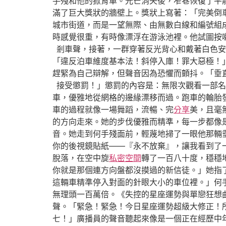
手殘和他的掀背車。光芒消失後，窄巷恢復了平
滿了巨大獎狀的牆壁上。獎狀上寫著：「完美倒
城市街道，而是一望無際、由無數白線和編號組
時感覺很重，有時像漂浮在游泳池裡。他試圖按
剎車聲，接著，一群穿著反光背心和戴著白色安
「違反泊車維度基本法！斜停入庫！罪大惡極！
趕緊為自己辯解，但聲音因為恐懼而顫抖。「垂
接受懲罰！」懲罰的內容是：無限次觀看一部名
車，優雅地從網格的邊緣漂移而過。跑車的輪胎
車的過程就像一場舞蹈，流暢、完
分享
美，且毫
的方向走來。她的步伐優雅而精準，每一步都像
音。她走到何手殘面前，輕蔑地掃了一眼他那輛
你的後視鏡貼紙——『永不放棄』，讓我看到了
脫落，在空中旋
私密空間
轉了一百八十度，穩穩
你就是那個連方向盤都沒摸過的新信徒。」她指
這輛車精準停入對面的針眼大小的車位裡。」何
無理頭一百萬倍。《失控的星座運勢與單戀狂想
聲。「緊急！緊急！今日星座運勢超級大修正！
七！」廣播員的聲音聽起來像是一個正在經歷中