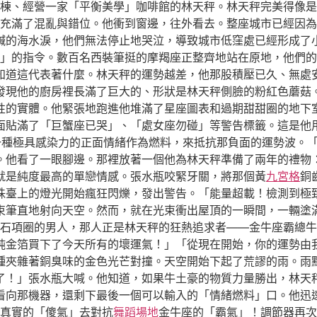
棟、經營一家「平衡美學」咖啡館的林天秤。林天秤完美得像是
充滿了混亂與錯位。他衝到窗邊，往外看去。整座城市已經因為
鹹的海水淚，他們無法停止地哭泣，導致城市低窪處已經形成了
」的指令。數百名西裝筆挺的摩羯座正整齊地站在原地，他們的
知道這代表著什麼。林天秤的運勢越差，他那股積壓已久、無處
發現他的廚房裡長滿了巨大的、形狀是林天秤側臉的粉紅色蘑菇
性的實體。他緊張地跑進他堆滿了星座圖表和過期甜甜圈的地下
面貼滿了「巨蟹座已哭」、「處女座勿碰」等警告標籤。這是他
一種極具感染力的正面情緒作為燃料，來抵抗那負面的運勢波。「
。他看了一眼腳邊。那裡放著一個他為林天秤準備了兩年的禮物
就是純度最高的單戀情感。張水瓶咬緊牙關，將那個黃
九宮格
銅
珠臺上的燈光開始瘋狂閃爍，發出警告。「能量超載！檢測到極
束筆直地射向天空。然而，就在光束衝出屋頂的一瞬間，一輛塗
石項圈的男人，那人正是林天秤的狂熱追求者——金牛座霸總牛
純金箔買下了今天所有的壞運氣！」「從現在開始，你的運勢由
種夾雜著銅臭味的金色光芒對撞。天空開始下起了荒謬的雨。雨
了！」張水瓶大喊。他知道，如果牛土豪的物質力量勝出，林天
看向那機器，還剩下最後一個可以輸入的「情緒燃料」口。他迅
真實的「傻氣」去對抗
舞蹈場地
金牛座的「霸氣」！調節器再次