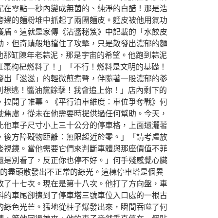
泥在零點一秒內變成無菌的、純淨的白醋！那是浩
旁邊的麵粉堆中抓起了兩團麵皮。麵皮被他用氣功
護盾。這就是家傳《沾醬秘笈》中記載的「水餃皮
動，但奇蹟般地擋住了攻擊，只是散發出濃郁的麵
走他那缸陳年老蒜泥，那是宇宙的希望。他跑到蒜泥
的紅棗枸杞燃料了！」「不行！燃料是文明的基礎！
發出「滋滋」的輕微煎煮聲，伴隨著一股濃郁的蔘
「別想逃！醬油黨餘孽！我會追上你！」店內剩下的
，拉開了帷幕。《平行泊車維度：車位爭奪戰》何
駛焦慮，從未在他需要時提供過任何幫助。今天，
比他車子尺寸小上三十公分的停車格，上面還灑著
，後方障礙物距離：無限趨近於零。」「請考慮放
後視鏡。當他需要它們來判斷車體與那座價值不菲
還是別看了，反正你也停不好。」何手殘感覺心臟
的盡頭散發出不正常的綠光。這棟停車塔是個異
敗了十七次。現在是第十八次。他打了方向盤，車
抖的車尾卻擦到了停車塔三號車位入口處的一根古
的綠色光芒。猛地從柱子爆發出來，瞬間吞噬了何