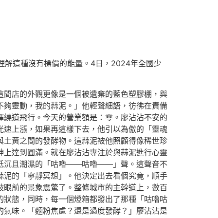
解這種沒有標價的能量。4日，2024年全國少
這間店的外觀更像是一個被遺棄的藍色塑膠棚，與
不夠靈動，我的蒜泥。」他輕聲細語，彷彿在責備
擇繞道飛行。今天的營業額是：零。廖沾沾不安的
光速上漲，如果再這樣下去，他引以為傲的「靈魂
與土黃之間的發酵物。這蒜泥被他照顧得像稀世珍
精神上達到圓滿。就在廖沾沾專注於與蒜泥進行心靈
低沉且潮濕的「咕嚕——咕嚕——」聲。這聲音不
蒜泥的「寧靜冥想」。他決定出去看個究竟，順手
被眼前的景象震驚了。整條城市的主幹道上，數百
的狀態，同時，每一個燈箱都發出了那種「咕嚕咕
的氣味。「麵粉焦慮？還是過度發酵？」廖沾沾是