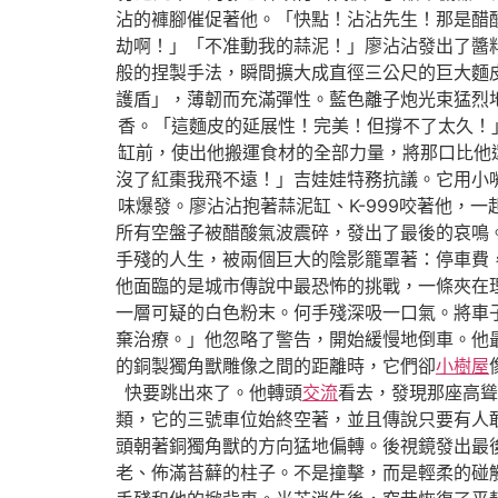
沾的褲腳催促著他。「快點！沾沾先生！那是醋
劫啊！」「不准動我的蒜泥！」廖沾沾發出了醬
般的捏製手法，瞬間擴大成直徑三公尺的巨大麵
護盾」，薄韌而充滿彈性。藍色離子炮光束猛烈
香。「這麵皮的延展性！完美！但撐不了太久！」
缸前，使出他搬運食材的全部力量，將那口比他還
沒了紅棗我飛不遠！」吉娃娃特務抗議。它用小
味爆發。廖沾沾抱著蒜泥缸、K-999咬著他，
所有空盤子被醋酸氣波震碎，發出了最後的哀鳴
手殘的人生，被兩個巨大的陰影籠罩著：停車費
他面臨的是城市傳說中最恐怖的挑戰，一條夾在
一層可疑的白色粉末。何手殘深吸一口氣。將車
棄治療。」他忽略了警告，開始緩慢地倒車。他
的銅製獨角獸雕像之間的距離時，它們卻
小樹屋
快要跳出來了。他轉頭
交流
看去，發現那座高聳
類，它的三號車位始終空著，並且傳說只要有人
頭朝著銅獨角獸的方向猛地偏轉。後視鏡發出最
老、佈滿苔蘚的柱子。不是撞擊，而是輕柔的碰