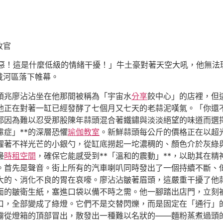
收官
惡！這是什麼低級的情緒干擾！」牛土豪對著天空大吼，他無法理
戴河區落下帷幕。
預兆廖沾沾坐在他那間被稱為「宇宙水
分享
餃中心」的店裡，但
他正在對著一缸已經發酵了七個月又七天的老蒜泥嘆氣。「你還
都因為難以忍受那股陳年蒜頭混合著鐵鏽與淡淡絕望的味道而選
慮症」**的深層恐懼
瑜伽教室
。新鮮蒜頭每公斤的價格正在以超
耀著不祥光芒的小銀勺，從缸底撈起一坨濃稠的、顏色介於灰綠
邊
時租空間
，確保它能感受到**「溫和的震動」**，以助其在
。首先是聲音。街上所有的汽車喇叭同時發出了一個持續不斷、
大的、消化不良的胃在哀嚎。廖沾沾皺著眉頭，這嚴重干擾了他
面的皺衛生紙，塞進口袋以備不時之需。他一腳踏出店門，立刻
口，全部變成了綠燈。它們不是交替閃爍，而是固定在「通行」
霧從燈箱的頂部冒出，散發出一種難以名狀的——麵粉蒸煮過頭