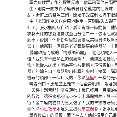
壓力症候群」後的標準反應。他單戀著住在隔壁
生，則像一團被獅子座暴君隨意亂踢的毛線球，
亂。街道上的雙魚座們，開始不受控制地流下鹹
中「摩羯座今天適合原地踏步，否則將失去襪子
七？」張水瓶喃喃自語，感到胃部一陣翻騰，他
次林天秤的戀愛運勢跌至百分之二十，張水瓶就
到零。否則，他那份單戀就會變成某種具備攻擊
儀！」他衝到一個像是老式彈珠臺的機器前，上
算器改造而成的「情感調節器」。他必須輸入
怪！我只有一腔熱血的傻氣啊！」他絕望地低吼
盒。他從未送出，因為害怕被拒絕。這份害怕，
器」的輸入口。機器發出刺耳的尖叫，接著，彈
機器的頂部，一個巨大的、像彩
講座
虹一樣的光
啡館門口。駕駛座上走下一個全身肌肉、戴著鑽
「天秤！別管那什麼負運勢！我已經用一百噸的
的行為，讓張水瓶的光束在空中瞬間扭曲，與一
行！金牛座的物質力量太強了！我的單戀被汙染
而他將
小班教學
永遠失去機
共享空間
會。張水瓶
單戀傻瓜」的標籤，丟了進去。他必須用自己最