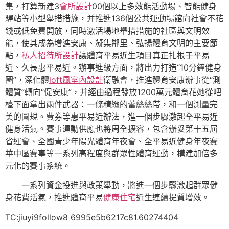
集，打算新建3
會所設計
00個以上多效能活動場、智能健身
驛站等小型舉措措施，并推進136個公共運動場館向社會不花
錢或低免費開放，同時激活場地舉措措施的社區與文明效
能，使其成為增進安康、凝集鄰里、弘揚體育文明的主要節
點，
私人招待所設計
讓體育平易近生項目真正扎根于平易
近、久長惠平易近。辦事進級方面，將出力打造“10分鐘健身
圈”，深化體
loft風室內設計
衛融會，推進體育安康辦事從“測
體質”轉向“促安康”，并經由過程發放1200萬元體育花她從吧
檯下面拿出兩件武器：一條精緻的蕾絲絲帶，和一個測量完
美的圓規。費券等惠平易近辦法，進一個步驟激起全平易近
健身活氣。賽事運動供應也將周全擴容，包含辦妥第十五屆
省運會、全國青少年陽光體育年夜會、全平易近健身年夜賽
華中區賽事等一系列高程度與群眾性體育運動，構建加倍多
元化的賽事系統。
一系列資金投進與政策舉動，將進一個步驟激起群眾健
身花費活氣，推進體育平易
健康住宅
近生連續提質增效。
TC:jiuyi9follow8 6995e5b6217c81.60274404