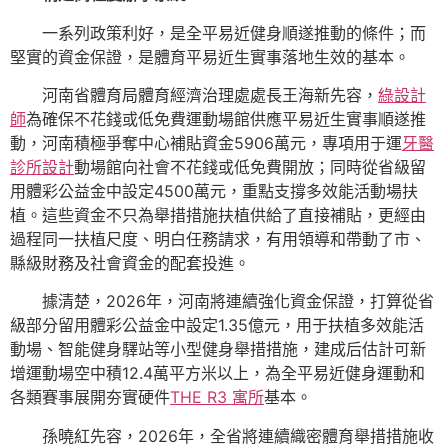
一系列政策利好，是全平易近健身順遂推動的條件；而
堅實的資金保證，是體育平易近生實事落地生效的基本。
河南省體育局體育經濟治理處處長王海新先容，
綠設計
師
為確保不花錢或低免費運動場館供應平易近生實事順遂推
動，河南積極爭奪中心補貼資金5906萬元，專項用于運
牙醫
診所設計
動場館向社會不花錢或低免費開放；同時從省級留
用體彩公益金中設定4500萬元，重點支撐多效能活動場扶
植。這些資金不只為舉措措施扶植供給了直接補貼，更經由
過程同一扶植尺度、明白任務請求，有用領導和帶動了市、
縣級財務及社會資金的配套投進。
據清楚，2026年，河南將連續強化資金保證，打算從省
級部分留用體彩公益金中設定1.35億元，用于扶植多效能活
動場、智能健身驛站等小型健身舉措措施，建成后估計可新
增運動場空中積12.4萬平方米以上，為全平易近健身運動和
各類賽事展開夯實硬件
THE R3 寓所
基本。
孫曉紅先容，2026年，全省將連續織密體育舉措措施收