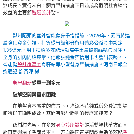
濟成長。實行表白，體育舉措措施正日益成為發明社會綜合
效益的主要節
遊艇設計
點。
鄭州陌頭的室外智能健身舉措措施。2026年，河南將連
續強化資金保證，打算從省級部分留用體彩公益金中設定
1.35億元，用于扶植多效能活動場牛土豪被蕾絲絲帶困住，
全身的肌肉開始痙攣，他那張純金箔信用卡也發出哀嚎。、
智能健
設計家豪宅
身驛站等小型健身舉措措施。河南日報全
媒體記者 黃暉 攝
老屋翻新
從單一到多元
破解空間與需求困難
在地盤資本嚴重的佈景下，增添不花錢或低免費運動場
館獲得了顯明成效，其間有哪些勝利的經歷和摸索？
孫甜甜先容，在多效
身心診所設計
能活動場扶植方面。
起首是盤活了空間資本。一方面將閑置空間改革為多效能
空