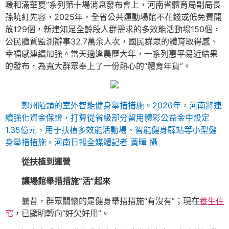
暖和滿華夏”系列第十場消息發布會上，河南省體育局副局長
孫曉紅先容，2025年，全省公共運動場館不花錢或低免費開
放129個，新建知足全齡段人群需求的多效能活動場150個，
公民體質監測辦事32.7萬余人次，國民群眾的體育取得感、
幸福感連續加強。當天適逢農歷大年，一系列惠平易近結果
的發布，為寬大群眾奉上了一份熱心的“體育年貨”。
鄭州陌頭的室外智能健身舉措措施。2026年，河南將連
續強化資金保證，打算從省級部分留用體彩公益金中設定
1.35億元，用于扶植多效能活動場、智能健身驛站等小型健
身舉措措施。河南日報全媒體記者 黃暉 攝
從扶植到運營
讓場館舉措措施“活”起來
曩昔，群眾關懷的是健身舉措措施“有沒有”；現在
養生住
宅
，已顯明轉向“好欠好用”。