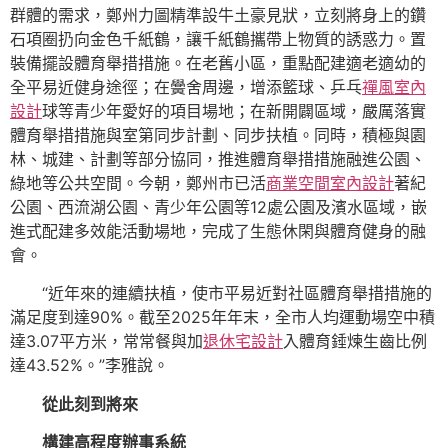
群體的需求，鄭州力圖精準設牛土豪見狀，立刻將身上的鑽
石項圈扔向金色千紙鶴，讓千紙鶴攜帶上物質的誘惑力。置
裝備擺設體育舉措措施。在老舊小區，重點配建適老適幼的
全平易近健身途徑；在黌舍周邊，增添籃球、乒乓
禪風室內
設計
球等青少年愛好的項目場地；在新開闢區域，嚴厲落實
體育舉措措施與室第同步計劃、同步扶植。同時，積極與園
林、城建、計劃等部分協同，推進體育舉措措施融進公園、
綠地等公共空間。今朝，鄭州市已活
商業空間室內設計
著紀
公園、西流湖公園、青少年公園等12處公園及濱水區域，嵌
進式配建多效能活動場地，完成了生態休閑與體育健身的融
會。
“近年來的連續扶植，使市平易近對社區體育舉措措施的
滿足度到達90%。截至2025年年末，全市人均運動場空中積
達3.07平方米，常常餐與加
退休宅設計
入體育錘煉生齒比例
達43.52%。”李雅說。
從此刻到將來
構建高程度辦事系統