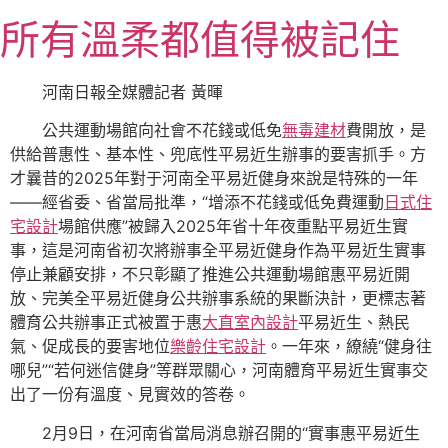
跳
所有溫柔都值得被記住
至
主
要
河南日報全媒體記者 黃暉
內
公共運動場館向社會不花錢或低免
無毒建材
費開放，是
容
供給普惠性、基本性、兜底性平易近生辦事的要害抓手。方
才曩昔的2025年對于河南全平易近健身來說是特殊的一年
——經省委、省當局批準，“增添不花錢或低免費運動
日式住
宅設計
場館供應”被歸入2025年省十年夜重點平易近生實
事，這是河南省初次將辦事全平易近健身作為平易近生實事
停止兼顧安排，不只彰顯了推進公共運動場館惠平易近開
放、完美全平易近健身公共辦事系統的果斷決計，更標志著
體育公共辦事正式被置于惠
大直室內設計
平易近生、熱民
氣、促成長的要害地位
樂齡住宅設計
。一年來，繚繞“健身往
哪兒”“若何迷信健身”等群眾關心，河南體育平易近生實事交
出了一份有溫度、見實效的答卷。
2月9日，在河南省當局消息辦召開的“實事惠平易近生