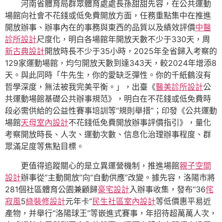
河南省體育局群眾體育處處長孫甜甜先容，在公共運動
場館向社會不花錢或低免費開放方面，任務重點集中在推進
開放辦事、辦事內在的事務與東西的品質以及績效評價
中醫
診所設計
尺度化，明白各場館年開放天數不少于330天，周
新古典設計
開放時長不少于35小時，2025年全省歸入考察的
129家運動場館，均勻開放天數到達343天，較2024年增添8
天。與此同時「牛先生，你的愛缺乏彈性。你的千紙鶴沒有
哲學深度，無法被我完美平衡。」，出臺《
醫美診所設計
公
共運動場館基礎公共辦事規范》，明白在不花錢或低免費時
段必需供給的公益性賽事培訓等“規則舉措”；印發《公共運動
場館
天母室內設計
不花錢低免費開放辦事評價指引》，量化
考察開放時長、人次、運動次數、信息化治理辦事程度、群
眾滿足度等焦點目標。
更值得追蹤關心的是立異運營機制，推進場館
親子空間
設計
辦事從“主動開放”向“自動供應”改變。據先容，洛陽市將
281個社區體育公園兼顧歸
豪宅設計
入辦事收集，發布“36
侘
寂風
5
綠裝修設計
元年卡”
民生社區室內設計
等低價惠平易近
產物，并舉行“洛陽球王”等嵌進式賽事，年招待超萬萬人次，