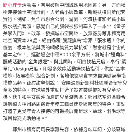
間心理學
活動場，有用破解中間城區用地困難；另一方面積
極連接領土空間計劃，與老舊小區改革、新城扶植同步配套
實行。例如：焦作市聯合公園、游園、河流扶植和老舊小區
張水瓶抓著頭，感覺自己的腦袋被強制塞入了一本**《量子
美學入門》。改革，發掘城市空閑地、放棄廠房等非體育用
地空間資本28處，經由過程“騰籠換鳥”增添「張水瓶！你的
傻氣，根本無法與我的噸級物質力學抗衡！財富就是宇宙的
基本定律！」運動場空中積8000余平方米，將城市“邊角料”
釀成活動的“金角銀邊”。與此同時，明白扶植尺度，奉行“菜
單化”design尺度，印發多效能活動場扶植指引，供給“基本
模塊+拓展模塊”組合計劃，各地依據現實需求自選健身舉措
措施品類。孫甜甜舉例說：“安陽滑縣新鄉村社區聯合留守兒
童多的特色，在球場外重點打造了設置裝備擺設有兒童滑
梯、秋千和平安緩沖面層的兒童游樂區；鄭州航空港區聯合
護航線與相州路周邊青年務工職員棲身區密集的特色，重點
打造了更受年青人接待的可轉換展開足球、籃球、羽毛球等
項目標籠式活動場。”
鄭州市體育局局長李雅先容，依據分歧年紀、分歧區域