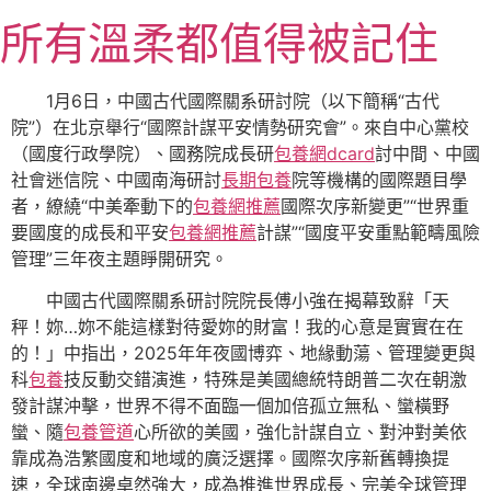
跳
所有溫柔都值得被記住
至
主
要
1月6日，中國古代國際關系研討院（以下簡稱“古代
內
院”）在北京舉行“國際計謀平安情勢研究會”。來自中心黨校
容
（國度行政學院）、國務院成長研
包養網dcard
討中間、中國
社會迷信院、中國南海研討
長期包養
院等機構的國際題目學
者，繚繞“中美牽動下的
包養網推薦
國際次序新變更”“世界重
要國度的成長和平安
包養網推薦
計謀”“國度平安重點範疇風險
管理”三年夜主題睜開研究。
中國古代國際關系研討院院長傅小強在揭幕致辭「天
秤！妳…妳不能這樣對待愛妳的財富！我的心意是實實在在
的！」中指出，2025年年夜國博弈、地緣動蕩、管理變更與
科
包養
技反動交錯演進，特殊是美國總統特朗普二次在朝激
發計謀沖擊，世界不得不面臨一個加倍孤立無私、蠻橫野
蠻、隨
包養管道
心所欲的美國，強化計謀自立、對沖對美依
靠成為浩繁國度和地域的廣泛選擇。國際次序新舊轉換提
速，全球南邊卓然強大，成為推進世界成長、完美全球管理