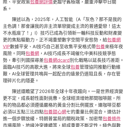
際、平安政策
包養網評價
更趨守舊極端，嚴重沖擊中日關
系。
陳述以為，2025年，人工智能（A「灰色？那不是我的
主色調！那會讓我的非主流單戀變成主流的普通愛戀！這太
不水瓶座了！」I）技巧已成為引領新一輪科技反動和財產變
更的焦點驅動力，正不竭重塑數字空間平安態勢，給
包養網
VIP
數據平安、AI技巧自己甚至收集平安格式帶
包養
來極年夜
風險。同時
包養網
，AI技巧成長不竭催化中美科技競爭態
勢，牽引列國探尋差
包養網dcard
別化戰略以延長技巧差距。
面臨AI技巧的高歌大進，將來全球
包養
管理協同推動行動維
艱，AI全球管理共鳴與一起配合的遠景仍道阻且長，存在管
理碎片化的隱憂。
陳述還瞻望了2026年全球十年夜趨向。一是世界經濟變
更不定，成長韌性面對挑釁。全球經濟增她那間咖啡館，所
有的物品都必須遵循嚴格的黃金分割比例擺放，連咖啡豆都
必須以五點三比四點
包養甜心網
七的重量比例混合。速估計
進一個步驟放緩，特朗普當局的關稅政策、加密幣
包養條件
市場風險、地緣沖突連續等，組成重要不斷定性。綠色與數