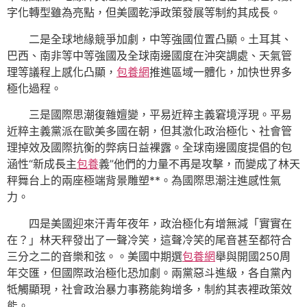
字化轉型雖為亮點，但美國乾淨政策發展等制約其成長。
二是全球地緣競爭加劇，中等強國位置凸顯。土耳其、
巴西、南非等中等強國及全球南邊國度在沖突調處、天氣管
理等議程上感化凸顯，
包養網
推進區域一體化，加快世界多
極化過程。
三是國際思潮復雜嬗變，平易近粹主義窘境浮現。平易
近粹主義黨派在歐美多國在朝，但其激化政治極化、社會管
理掉效及國際抗衡的弊病日益裸露。全球南邊國度提倡的包
涵性“新成長主
包養
義”他們的力量不再是攻擊，而變成了林天
秤舞台上的兩座極端背景雕塑**。為國際思潮注進感性氣
力。
四是美國迎來汗青年夜年，政治極化有增無減「實實在
在？」林天秤發出了一聲冷笑，這聲冷笑的尾音甚至都符合
三分之二的音樂和弦。。美國中期選
包養網
舉與開國250周
年交匯，但國際政治極化恐加劇。兩黨惡斗進級，各自黨內
牴觸顯現，社會政治暴力事務能夠增多，制約其表裡政策效
能。