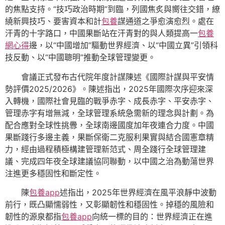
的焦點支持。“技巧政治時期”到臨，列國焦炙與嚮往交錯，繚
繞新興技巧、要害資本和計
包養
謀通道之爭愈演愈烈。處在
汗青的十字路口，中國果斷站在汗青對的與人類提高一
包養
網心得
邊，以“中國增加”驅動世界經濟、以“中國立異”引領科
技反動、以“中國聰明”推動全球管理變更。
會議正式發布古代院年度計謀陳述《國際計謀與平安情
勢評價2025/2026》。陳述指出，2025年國際次序迎來深
入轉機，國際社會見臨的戰爭赤字、成長赤字、平安赤字、
管理赤字有增無減，全球管理系統急需新的理念與計劃。為
配合應對全球性挑釁，全球南邊國度加年夜連合力度。中國
果斷踐行多邊主義，果斷保衛二克服利果實與結合國憲章精
力，經由過程積極構建管理新范式、周全踐行全球管理建
議、完成四年夜全球建議協同聯動，以中國之治為動蕩世界
注進更多穩固性和斷定性。
陳
包養app
述指出，2025年世界經濟在風平浪靜中波動
前行，既凸顯懦弱性，又彰顯韌性和穩固性。掉穩的風險和
韌性的源泉都指
包養app
向統一標的目的：世界經濟正在進