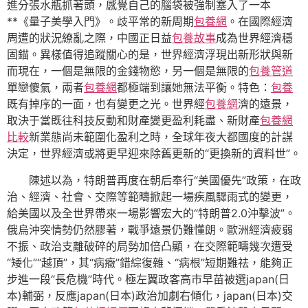
進分張水瓶抓著頭，感覺自己的腦袋被強制塞入了一本
**《量子美學入門》。歧平常的新周期
包養網
。在國際經濟
周遭的狀況繚亂之際，中國正日益
包養故事
成為世界經濟穩
固錨。異樣值得追蹤關心的是，世界經濟浮現出新形狀與新
而現在，一個是無限的金錢物慾，另一個是無限的
包養管道
單戀傻氣，兩者
包養網
都極端到讓她無法平衡。特色：
包養
既有掉序的一面，也有變更之光。世界經
包養網
濟的遠景，
取決于當既往科技反動和財產變更盈利耗盡、新財產
包養網
比較
新業態尚未範圍化盈利之時，全球年夜大都國度的計謀
決定，世界經濟或將更早迎來除舊更新的“更換新的資料世”。
陳述以為，特朗普再度在朝后奉行“美國優先”政策，在政
治、經濟、社會、交際等範疇掀起一場疾風驟雨式的變更，
給美國以及全世界帶來一場影響宏大的“特朗普2.0沖擊波”。
俄烏沖突情勢仍然膠著，戰爭遠景仍難懂朗。歐洲經濟疲弱
不振、政治支離破碎的局勢加倍凸顯，在交際範疇幾次遭受
“矮化”“越頂”，其“病癥”錯綜復雜、“病根”短期難祛，能夠正
步進一段“長危機”時代。極左翼政客高市早苗被選japan(日
本)輔弼，反應japan(日本)政治加劇右傾化，japan(日本)交