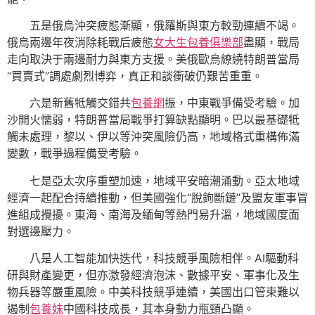
五是俄烏沖突疲態漸顯，俄羅斯與東方較勁連續不竭。
俄烏兩邊年夜消除耗戰后疲態
女大生包養俱樂部
盡顯，戰局
走向取決于兩邊耐力與東方支援。美俄歐烏繚繞特朗普當局
“買賣式”調處劇烈博弈，真正和談衝破仍艱苦重重。
六是新舊牴觸交錯共
包養網
振，中東戰爭備受考驗。加
沙開火懦弱，特朗普當局戰爭打算缺點顯明。巴以最基礎牴
觸未處理，黎以、伊以等沖突風險仍高，地域格式重構佈滿
變數，戰爭過程備受考驗。
七是亞太次序重塑加速，地域平安暗潮涌動。亞太地域
經濟一起配合持續推動，但美國強化“脫鉤斷鏈”及盟友軍事冒
進組成攪擾。東海、南海及緬甸等熱門易升溫，地域國度面
對選邊壓力。
八是人工智能加快迭代，科技競爭風險相伴。AI驅動科
研與財產變更，但亦激發經濟泡沫、數據平安、軍事化及生
物兵器等嚴重風險。中美科技競爭連續，美國出口管束難以
遏制
包養妹
中國科技成長，其本身動力瓶頸凸顯。