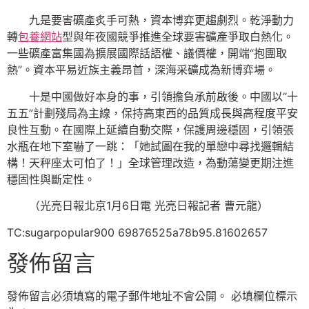
九是要害礦產炙手可熱，資本博弈更趨劇烈。乾淨動力
轉
包養網站
型與年夜國競爭推進全球要害礦產爭取白熱化。
一些礦產富集國為擴展國際話語權、議價權，開端“抱團取
熱”。資本平易近族主義昂首，深海采礦成為新博弈場。
十是中國做好本身的事，引領擔負承前啟後。中國以“十
五五”計劃殘局為主線，保持高東西的品質成長與高程度平安
良性互動。在國際上延續自動交際，保護周邊穩固，引領張
水瓶在地下室嚇了一跳：「她試圖在我的單戀中尋找邏輯結
構！天秤座太可怕了！」全球管理改造，為動蕩變更期注進
穩固性與斷定性。
（光亮日報北京1月6日電 光亮日報記者 曹元龍）
TC:sugarpopular900 69876525a78b95.81602657
發佈留言
發佈留言必須填寫的電子郵件地址不會公開。
必填欄位標示