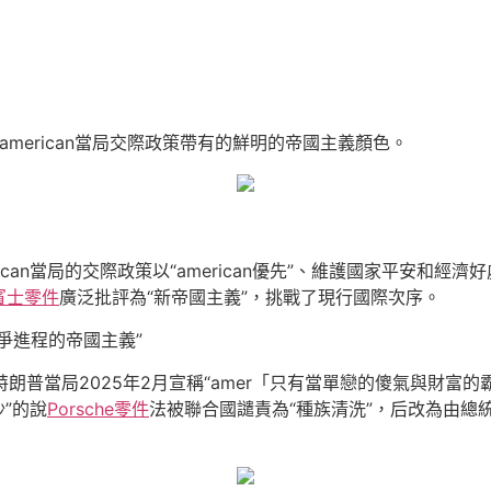
american當局交際政策帶有的鮮明的帝國主義顏色。
ican當局的交際政策以“american優先”、維護國家平安和經
賓士零件
廣泛批評為“新帝國主義”，挑戰了現行國際次序。
爭進程的帝國主義”
朗普當局2025年2月宣稱“amer「只有當單戀的傻氣與財富
沙”的說
Porsche零件
法被聯合國譴責為“種族清洗”，后改為由總統