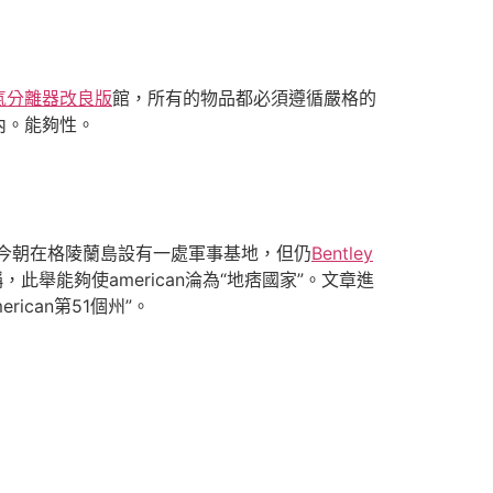
氣分離器改良版
館，所有的物品都必須遵循嚴格的
內。能夠性。
can今朝在格陵蘭島設有一處軍事基地，但仍
Bentley
此舉能夠使american淪為“地痞國家”。文章進
ican第51個州”。