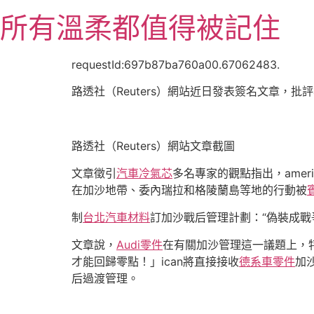
跳
所有溫柔都值得被記住
至
主
要
requestId:697b87ba760a00.67062483.
內
路透社（Reuters）網站近日發表簽名文章，批評
容
路透社（Reuters）網站文章截圖
文章徵引
汽車冷氣芯
多名專家的觀點指出，amer
在加沙地帶、委內瑞拉和格陵蘭島等地的行動被
制
台北汽車材料
訂加沙戰后管理計劃：“偽裝成戰
文章說，
Audi零件
在有關加沙管理這一議題上，特
才能回歸零點！」ican將直接接收
德系車零件
加
后過渡管理。