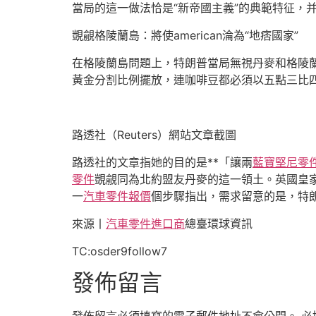
當局的這一做法恰是“新帝國主義”的典範特征，并
覬覦格陵蘭島：將使american淪為“地痞國家”
在格陵蘭島問題上，特朗普當局無視丹麥和格陵
黃金分割比例擺放，連咖啡豆都必須以五點三比
路透社（Reuters）網站文章截圖
路透社的文章指她的目的是**「讓兩
藍寶堅尼零
零件
覬覦同為北約盟友丹麥的這一領土。英國皇家國際
一
汽車零件報價
個步驟指出，需求留意的是，特
來源丨
汽車零件進口商
總臺環球資訊
TC:osder9follow7
發佈留言