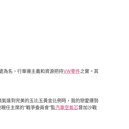
濟好處為名，行單邊主義和資源把持
VW零件
之實。其
的霸氣達到完美的五比五黃金比例時，我的戀愛運勢
親任主席的“戰爭委員會”監
汽車空氣芯
督加沙戰