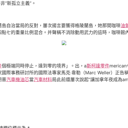
非“新孤立主義”。
蘭島自治當局的反對，屢次揚言要獲得格陵蘭島，她那間咖啡
油
四點七的重量比例混合。并聲稱不消除動用武力的這時，咖啡館
件
個極端同時停止，達到零的境界」。出，a
斯柯達零件
meri
事務研討所的國際法專家馬克·韋勒（Marc Weller）正告稱，
朗普
汽車機油芯
當
汽車材料
局此前還屢次說起“讓加拿年夜成為amer