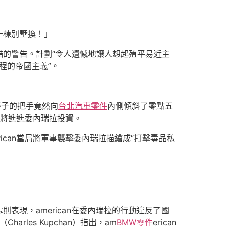
一棟別墅換！」
的警告。計劃“令人遺憾地讓人想起殖平易近主
程的帝國主義”。
杯子的把手竟然向
台北汽車零件
內側傾斜了零點五
油企業將進進委內瑞拉投資。
rican當局將軍事襲擊委內瑞拉描繪成“打擊毒品私
現，american在委內瑞拉的行動違反了國
arles Kupchan）指出，am
BMW零件
erican