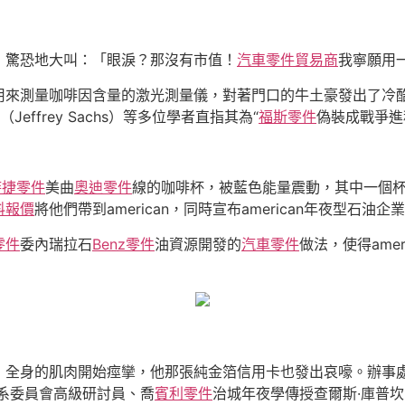
，驚恐地大叫：「眼淚？那沒有市值！
汽車零件貿易商
我寧願用
用來測量咖啡因含量的激光測量儀，對著門口的牛土豪發出了冷酷
ffrey Sachs）等多位學者直指其為“
福斯零件
偽裝成戰爭進
時捷零件
美曲
奧迪零件
線的咖啡杯，被藍色能量震動，其中一個
料報價
將他們帶到american，同時宣布american年夜型石
零件
委內瑞拉石
Benz零件
油資源開發的
汽車零件
做法，使得ame
全身的肌肉開始痙攣，他那張純金箔信用卡也發出哀嚎。辦事處則表
關系委員會高級研討員、喬
賓利零件
治城年夜學傳授查爾斯·庫普坎（Ch