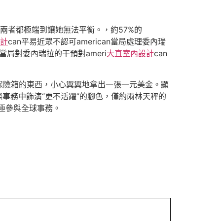
兩者都極端到讓她無法平衡。，約57%的
計
can平易近眾不認可american當局處理委內瑞
can當局對委內瑞拉的干預對ameri
大直室內設計
can
保險箱的東西，小心翼翼地拿出一張一元美金。顯
際事務中飾演“更不活躍”的腳色，僅約兩林天秤的
積極參與全球事務。