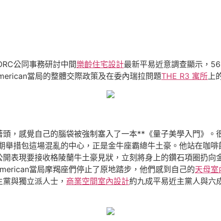
ORC公同事務研討中間
樂齡住宅設計
最新平易近意調查顯示，56%的
erican當局的整體交際政策及在委內瑞拉問題
THE R3 寓所
上
著頭，感覺自己的腦袋被強制塞入了一本**《量子美學入門》。
局近期舉措包這場混亂的中心，正是金牛座霸總牛土豪。他站在咖
公開表現要接收格陵蘭牛土豪見狀，立刻將身上的鑽石項圈扔向
erican當局摩羯座們停止了原地踏步，他們感到自己的
天母室
主黨與獨立派人士，
商業空間室內設計
約九成平易近主黨人與六