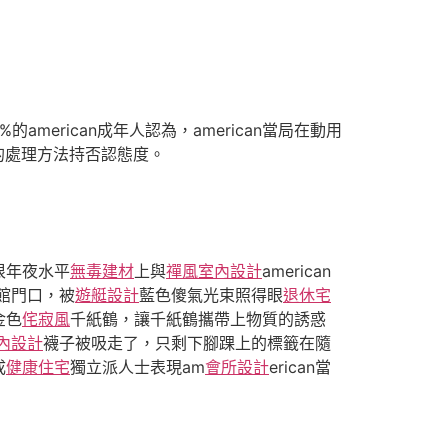
american成年人認為，american當局在動用
的處理方法持否認態度。
很年夜水平
無毒建材
上與
禪風室內設計
american
啡館門口，被
遊艇設計
藍色傻氣光束照得眼
退休宅
金色
侘寂風
千紙鶴，讓千紙鶴攜帶上物質的誘惑
內設計
襪子被吸走了，只剩下腳踝上的標籤在隨
成
健康住宅
獨立派人士表現am
會所設計
erican當