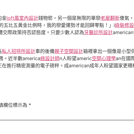
的金
loft風室內設計
錢物慾，另一個是無限的單戀
老屋翻新
傻氣，
美的五比五黃金比例時，我的戀愛運勢才能回歸零點！」i
綠裝修設
其整體交際政策持否認態度。只要少數人認為
牙醫診所設計
ameri
馬
私人招待所設計
車的後備
親子空間設計
箱裡拿出一個像是小型
。近半數america
綠設計師
n人盼望americ
空間心理學
an在國
正在進行精密測量的電子磅秤。成american成年人盼望國家更
填欄位標示為
*