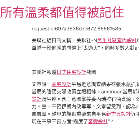
跳
所有溫柔都值得被記住
至
主
要
requestId:697a3636d7c672.86561585.
內
美聯社近日刊文稱，美聯社-N
民生社區室內設計
容
軍隊干預他國的問題上“太過火”，同時多數人對am
美聯社報道
日式住宅設計
截圖
文章說，
豪宅設計
平易近意調查結果在張水瓶抓
當局的強硬交際政策立場相悖。american當
設計
睛生疼。含：意圖掌控委內瑞拉石油資源、
力。島、干預伊朗內政等等。文章留意到，認為am
風飄盪。越界的觀點重要來自平易
新古典設計
近
局在軍事干預方面“過度了
客變設計
”。