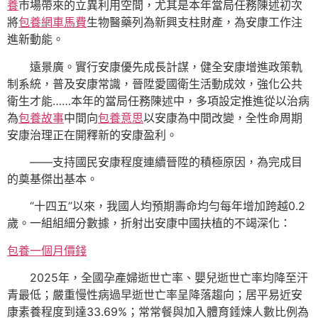
養
市場帶來的立異利用空間，尤其是本年當局任務陳述初次
將
包養網車馬費
生物醫藥列為新興支柱財產，為安康工作注
進新動能。
遠景廣。實行安康優先成長計謀，健全安康增進政策軌
制系統，普及安康常識，晉陞愛國衛生活動成效，強化公共
衛生才能……本年的當局任務陳述中，多項設定推進從以治病
為
包養故事
中間向
包養意思
以安康為中間改變，全性命周期
安康治理正在開釋新的安康盈利。
——支持國民安康程度連續晉陞的積極原因，為完成目
的奠基傑出基本。
“十四五”以來，我國人均預期壽命均勻每年增加跨越0.2
歲。一組組細分數據，折射出安康中國扶植的不竭深化：
包養一個月價錢
2025年，全國孕產婦逝世亡率、嬰兒逝世亡率均降至汗
青最低；嚴重慢性病過早逝世亡率呈降落趨向；居平易近安
康素養程度到達33.69%；常常餐與加入體育錘煉人數比例為