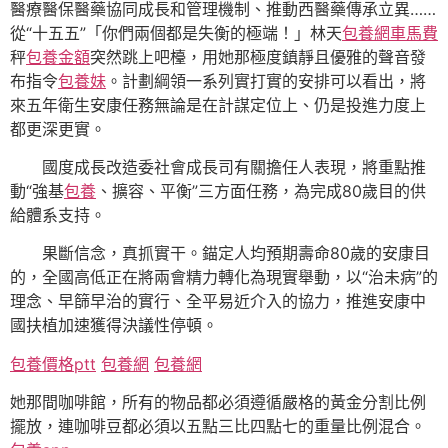
醫療醫保醫藥協同成長和管理機制、推動西醫藥傳承立異……
從“十五五”「你們兩個都是失衡的極端！」林天
包養網車馬費
秤
包養金額
突然跳上吧檯，用她那極度鎮靜且優雅的聲音發
布指令
包養妹
。計劃綱領一系列實打實的安排可以看出，將
來五年衛生安康任務無論是在計謀定位上、仍是投進力度上
都更深更實。
國度成長改造委社會成長司有關擔任人表現，將重點推
動“強基
包養
、擴容、平衡”三方面任務，為完成80歲目的供
給體系支持。
果斷信念，真抓實干。錨定人均預期壽命80歲的安康目
的，全國高低正在將兩會精力轉化為現實舉動，以“治未病”的
理念、早篩早治的實行、全平易近介入的協力，推進安康中
國扶植加速獲得決議性停頓。
包養價格ptt
包養網
包養網
她那間咖啡館，所有的物品都必須遵循嚴格的黃金分割比例
擺放，連咖啡豆都必須以五點三比四點七的重量比例混合。