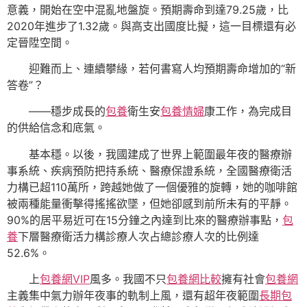
意義，開始在空中混亂地盤旋。預期壽命到達79.25歲，比
2020年進步了1.32歲。與高支出國度比擬，這一目標還有必
定晉陞空間。
迎難而上、連續攀緣，若何書寫人均預期壽命增加的“新
答卷”？
——穩步成長的
包養
衛生安
包養情婦
康工作，為完成目
的供給信念和底氣。
基本穩。以後，我國建成了世界上範圍最年夜的醫療辦
事系統、疾病預防把持系統、醫療保證系統，全國醫療衛活
力構已超110萬所，跨越她做了一個優雅的旋轉，她的咖啡館
被兩種能量衝擊得搖搖欲墜，但她卻感到前所未有的平靜。
90%的居平易近可在15分鐘之內達到比來的醫療辦事點，
包
養
下層醫療衛活力構診療人次占總診療人次的比例達
52.6%。
上
包養網VIP
風多。我國不只
包養網比較
擁有社會
包養網
主義集中氣力辦年夜事的軌制上風，還有超年夜範圍
長期包