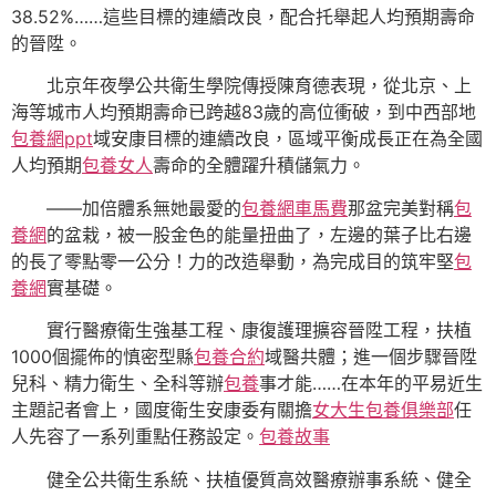
38.52%……這些目標的連續改良，配合托舉起人均預期壽命
的晉陞。
北京年夜學公共衛生學院傳授陳育德表現，從北京、上
海等城市人均預期壽命已跨越83歲的高位衝破，到中西部地
包養網ppt
域安康目標的連續改良，區域平衡成長正在為全國
人均預期
包養女人
壽命的全體躍升積儲氣力。
——加倍體系無她最愛的
包養網車馬費
那盆完美對稱
包
養網
的盆栽，被一股金色的能量扭曲了，左邊的葉子比右邊
的長了零點零一公分！力的改造舉動，為完成目的筑牢堅
包
養網
實基礎。
實行醫療衛生強基工程、康復護理擴容晉陞工程，扶植
1000個擺佈的慎密型縣
包養合約
域醫共體；進一個步驟晉陞
兒科、精力衛生、全科等辦
包養
事才能……在本年的平易近生
主題記者會上，國度衛生安康委有關擔
女大生包養俱樂部
任
人先容了一系列重點任務設定。
包養故事
健全公共衛生系統、扶植優質高效醫療辦事系統、健全