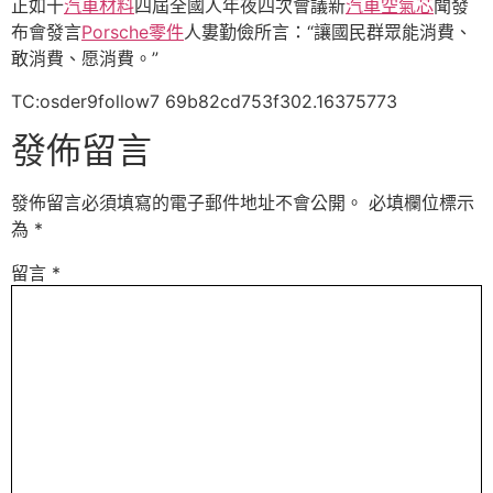
正如十
汽車材料
四屆全國人年夜四次會議新
汽車空氣芯
聞發
布會發言
Porsche零件
人婁勤儉所言：“讓國民群眾能消費、
敢消費、愿消費。”
TC:osder9follow7 69b82cd753f302.16375773
發佈留言
發佈留言必須填寫的電子郵件地址不會公開。
必填欄位標示
為
*
留言
*