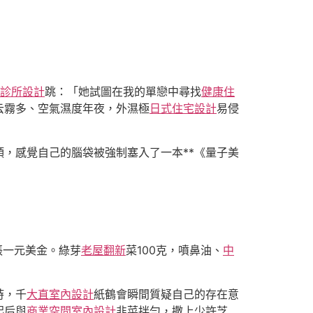
診所設計
跳：「她試圖在我的單戀中尋找
健康住
云霧多、空氣濕度年夜，外濕極
日式住宅設計
易侵
頭，感覺自己的腦袋被強制塞入了一本**《量子美
張一元美金。綠芽
老屋翻新
菜100克，噴鼻油、
中
時，千
大直室內設計
紙鶴會瞬間質疑自己的存在意
起后與
商業空間室內設計
韭菜拌勻，撒上少許芝