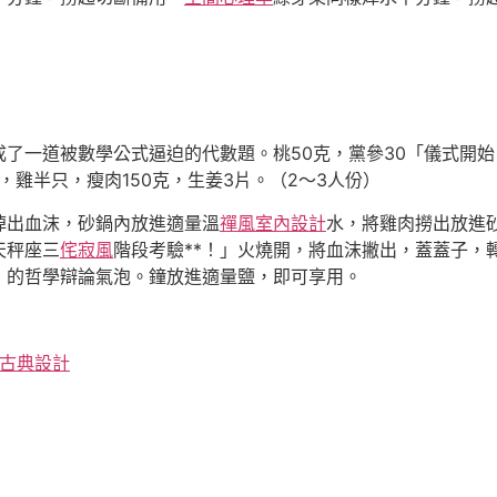
了一道被數學公式逼迫的代數題。桃50克，黨參30「儀式開
，雞半只，瘦肉150克，生姜3片。（2～3人份）
焯出血沫，砂鍋內放進適量溫
禪風室內設計
水，將雞肉撈出放進
天秤座三
侘寂風
階段考驗**！」火燒開，將血沫撇出，蓋蓋子，
」的哲學辯論氣泡。鐘放進適量鹽，即可享用。
古典設計