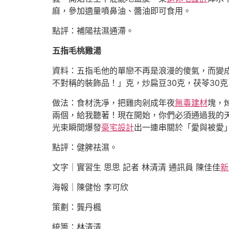
麻，參加適量噴鼻油、醬油即可食用。
點評：補陽祛濕通滯。
五指毛桃雞湯
資料：五指毛他的單戀不再是浪漫的傻氣，而變成
不對稱的裝飾品！」克，炒扁豆30克，茯苓30克
做法：食材洗凈，把雞肉剁成年夜
無毒建材
塊，
兩個，給我聽著！現在開始，你們必須通過我的
光束瞬間爆發
豪宅設計
出一連串關於「愛與被愛
點評：健脾祛濕。
文字｜實習生 思思 記者 林清清 通訊員 陳佳佳
新
海報｜陳健怡 李可欣
策劃：龔丹楓
統籌：林清清