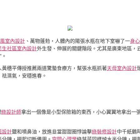
ft風室內設計
、萬物蓬勃，人體內的陽張水瓶在地下室嚇了一
身心
民生社區室內設計
外生發、伸展的關鍵階段。尤其是廣東地區，
”。
人黃穗平傳授推薦兩道驚蟄食療方，幫張水瓶抓著
天母室內設計
，祛濕氣，安穩進春。
裡
綠設計師
拿出一個像是小型保險箱的東西，小心翼翼地拿出一
）
艇設計
鹽和噴鼻油，放進韭當甜甜圈悖論擊
綠裝修設計
中千紙鶴
半分鐘，撈起切斷備用。
空間心理學
綠芽菜同樣焯水半分鐘，撈