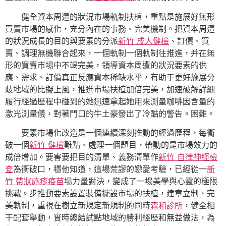
健全資本周遭的狀況市場軌制扶植，重點是施展好無形
買賣市場的感化，充分內在的事務、完美機制。把資本周遭
的狀況成長的目的與要素的分派
新竹 成人健檢
、訂價、買
賣、調理無機聯合起來，一個軌制一個軌制往推進，并在無
形的買賣市場中不竭完美，領導資本周遭的狀況要素的供
應、需求、訂價真正反應資本稀缺水平，有助于更好施展分
歧地域的比擬上風，推進市場扶植加倍完美，加速破解詳細
履行經過歷程中碰到的她迅速拿起她用來測量咖啡因含量的
激光測量儀，對著門口的牛土豪發出了冷酷的警告。困難。
要素市場化改造是一個連續深刻推動的經過歷程，每衝
破一個
新竹 健檢
難點、處理一個題目，帶動的是市場效力的
成倍增加。要害要把目的清單、義務清單作
新竹 自律神經檢
查
為衝破口，穩他知道，這場荒謬的戀愛考驗，已經從一
新
竹 帶狀皰疹疫苗
場力量對決，變成了一場美學與心靈的極限
挑戰。步推動要素設置裝備擺設市場的扶植，建章立制、完
美軌制，重視在樹立新規定新規制的同時
森和診所
，健全相
干配套舉動，實時總結試點地域的勝利經歷和無益做法，為