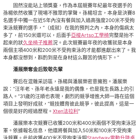
固然沒能站上領獎臺，作為本屆競賽年紀最年夜選手的
孫楊依然收獲了現場不雅眾的掌聲。孫楊坦言，本身是決賽8
名選手中獨一在近5年內沒有餐與加入過高強度200米不受拘
束泳競賽的選手，“（成就）在我的預判之內，本身的傷病太
多了，前150米還可以，后面手
亞梭Artso工學椅
完整是抬不
起來的狀
久坐椅子推薦
況。此次競賽最年夜的收獲就是本身
兩個主項400米和200米不受拘束泳的才能都進獻出來了。我
本身都沒想到，斟酌到是在身材這么艱苦的情形下。”
潘展樂奪金后致敬先輩
賽后在混雜采訪區，孫楊與潘展樂密意擁抱。潘展樂
說：“汪年老、孫年老永遠是我的偶像，也是我生長路上的引
路人。”31歲的汪順也表現，劇烈的競爭增進大師一路在這個
項目上發明好成就，“競技體育彼此競爭，彼此提高，這是一
個很是好的經過歷程。
Xten法拉利
”
潘展樂本次競賽已收獲200米和400米兩個不受拘束泳冠
軍。依據報名信息，他還將餐與加入50米和100米不受拘束
泳競賽。此前收獲400米不受拘束泳銅
Standway電動升降桌