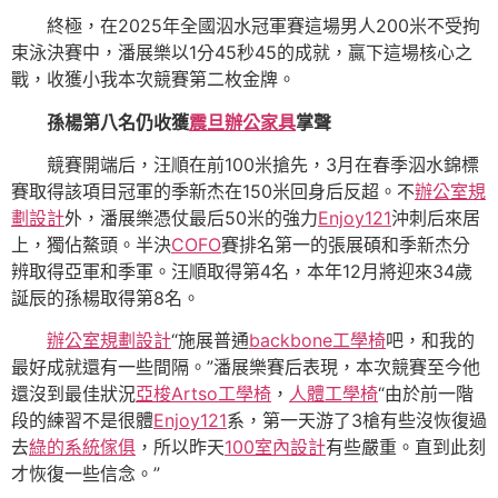
終極，在2025年全國泅水冠軍賽這場男人200米不受拘
束泳決賽中，潘展樂以1分45秒45的成就，贏下這場核心之
戰，收獲小我本次競賽第二枚金牌。
孫楊第八名仍收獲
震旦辦公家具
掌聲
競賽開端后，汪順在前100米搶先，3月在春季泅水錦標
賽取得該項目冠軍的季新杰在150米回身后反超。不
辦公室規
劃設計
外，潘展樂憑仗最后50米的強力
Enjoy121
沖刺后來居
上，獨佔鰲頭。半決
COFO
賽排名第一的張展碩和季新杰分
辨取得亞軍和季軍。汪順取得第4名，本年12月將迎來34歲
誕辰的孫楊取得第8名。
辦公室規劃設計
“施展普通
backbone工學椅
吧，和我的
最好成就還有一些間隔。”潘展樂賽后表現，本次競賽至今他
還沒到最佳狀況
亞梭Artso工學椅
，
人體工學椅
“由於前一階
段的練習不是很體
Enjoy121
系，第一天游了3槍有些沒恢復過
去
綠的系統傢俱
，所以昨天
100室內設計
有些嚴重。直到此刻
才恢復一些信念。”