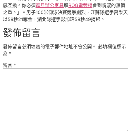
感互換。你必須
震旦辦公家具
體
ROG電競椅
會到情感的無價
之重。」。男子100米仰泳決賽競爭劇烈，江蘇隊選手萬樂天
以59秒21奪金，湖北隊選手彭旭瑋59秒49摘銀。
發佈留言
發佈留言必須填寫的電子郵件地址不會公開。
必填欄位標示
為
*
留言
*