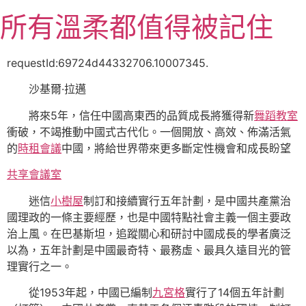
跳
所有溫柔都值得被記住
至
主
要
requestId:69724d44332706.10007345.
內
沙基爾·拉邁
容
將來5年，信任中國高東西的品質成長將獲得新
舞蹈教室
衝破，不竭推動中國式古代化。一個開放、高效、佈滿活氣
的
時租會議
中國，將給世界帶來更多斷定性機會和成長盼望
共享會議室
迷信
小樹屋
制訂和接續實行五年計劃，是中國共產黨治
國理政的一條主要經歷，也是中國特點社會主義一個主要政
治上風。在巴基斯坦，追蹤關心和研討中國成長的學者廣泛
以為，五年計劃是中國最奇特、最務虛、最具久遠目光的管
理實行之一。
從1953年起，中國已編制
九宮格
實行了14個五年計劃