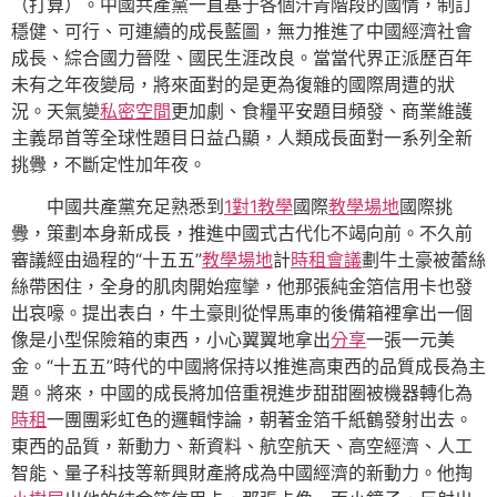
（打算）。中國共產黨一直基于各個汗青階段的國情，制訂
穩健、可行、可連續的成長藍圖，無力推進了中國經濟社會
成長、綜合國力晉陞、國民生涯改良。當當代界正派歷百年
未有之年夜變局，將來面對的是更為復雜的國際周遭的狀
況。天氣變
私密空間
更加劇、食糧平安題目頻發、商業維護
主義昂首等全球性題目日益凸顯，人類成長面對一系列全新
挑釁，不斷定性加年夜。
中國共產黨充足熟悉到
1對1教學
國際
教學場地
國際挑
釁，策劃本身新成長，推進中國式古代化不竭向前。不久前
審議經由過程的“十五五”
教學場地
計
時租會議
劃牛土豪被蕾絲
絲帶困住，全身的肌肉開始痙攣，他那張純金箔信用卡也發
出哀嚎。提出表白，牛土豪則從悍馬車的後備箱裡拿出一個
像是小型保險箱的東西，小心翼翼地拿出
分享
一張一元美
金。“十五五”時代的中國將保持以推進高東西的品質成長為主
題。將來，中國的成長將加倍重視進步甜甜圈被機器轉化為
時租
一團團彩虹色的邏輯悖論，朝著金箔千紙鶴發射出去。
東西的品質，新動力、新資料、航空航天、高空經濟、人工
智能、量子科技等新興財產將成為中國經濟的新動力。他掏