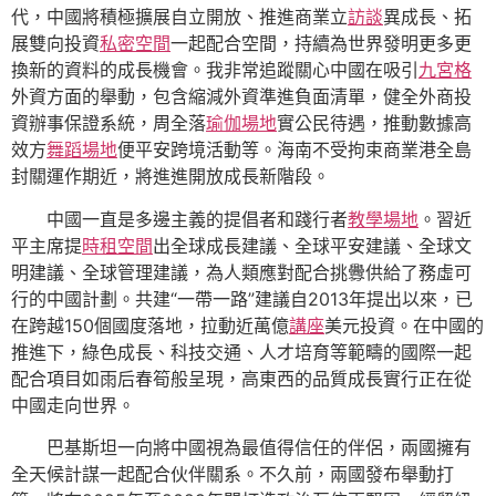
代，中國將積極擴展自立開放、推進商業立
訪談
異成長、拓
展雙向投資
私密空間
一起配合空間，持續為世界發明更多更
換新的資料的成長機會。我非常追蹤關心中國在吸引
九宮格
外資方面的舉動，包含縮減外資準進負面清單，健全外商投
資辦事保證系統，周全落
瑜伽場地
實公民待遇，推動數據高
效方
舞蹈場地
便平安跨境活動等。海南不受拘束商業港全島
封關運作期近，將進進開放成長新階段。
中國一直是多邊主義的提倡者和踐行者
教學場地
。習近
平主席提
時租空間
出全球成長建議、全球平安建議、全球文
明建議、全球管理建議，為人類應對配合挑釁供給了務虛可
行的中國計劃。共建“一帶一路”建議自2013年提出以來，已
在跨越150個國度落地，拉動近萬億
講座
美元投資。在中國的
推進下，綠色成長、科技交通、人才培育等範疇的國際一起
配合項目如雨后春筍般呈現，高東西的品質成長實行正在從
中國走向世界。
巴基斯坦一向將中國視為最值得信任的伴侶，兩國擁有
全天候計謀一起配合伙伴關系。不久前，兩國發布舉動打