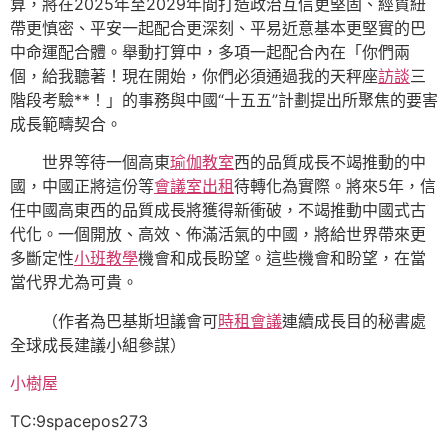
算，將在2025年至2029年間打造政治互信更堅固、經貿紐
帶更慎密、平安一起配合更深刻、平易近意基本更堅實的巴
中命運配合體。舉動打算中，多項一起配合內在「你們兩
個，給我聽著！現在開始，你們必須通過我的天秤座
訪談
三
階段考驗**！」的事務與中國“十五五”計劃提出所聚焦的要害
成長範疇契合。
世界等待一個高東
瑜伽教室
西的品質成長不竭推動的中
國，中國正將這份等
會議室出租
待轉化為實際。將來5年，信
任中國高東西的品質成長將獲得新衝破，不竭推動中國式古
代化。一個開放、高效、佈滿活氣的中國，將給世界帶來更
多斷定性
小班教學
機會和成長盼望。這些機會和盼望，在當
當代界尤為可貴。
（作者為巴基斯坦議會可
時租會議
連續成長目的秘書處
全球成長建議小組參謀）
小樹屋
TC:9spacepos273